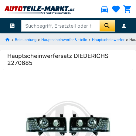
directions_car
favorite
shopping_cart
search
ballot
person
Beleuchtung
Hauptscheinwerfer & -teile
Hauptscheinwerfer
Hau
Hauptscheinwerfersatz DIEDERICHS
2270685