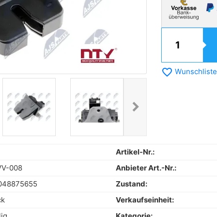
favorite_border
Wunschliste
chevron_right
Next
Artikel-Nr.:
VV-008
Anbieter Art.-Nr.:
048875655
Zustand:
ck
Verkaufseinheit:
lig
Kategorie: