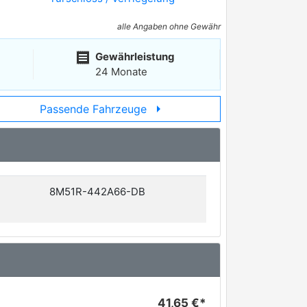
alle Angaben ohne Gewähr
receipt
Gewährleistung
24 Monate
arrow_right
Passende Fahrzeuge
8M51R-442A66-DB
41,65 €*