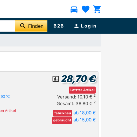
directions_car
favorite
shopping_cart
search
Finden
B2B
person
Login
28,70 €
insert_chart_outlined
Letzter Artikel
2
Versand: 10,10 €
(93 %)
2
Gesamt: 38,80 €
n Artikel
ab 18,00 €
fabrikneu
ab 15,00 €
gebraucht