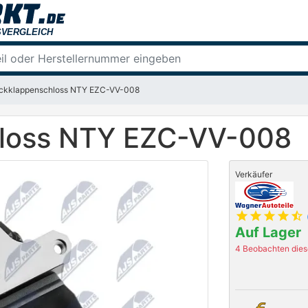
ckklappenschloss NTY EZC-VV-008
loss NTY EZC-VV-008
Verkäufer
star
star
star
star
star_half
Auf Lager
4 Beobachten diese