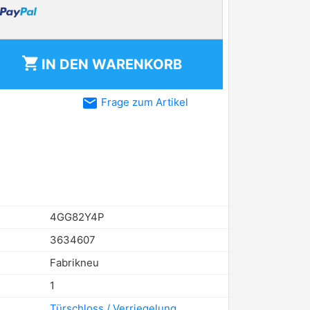
shopping_cart
IN DEN
WARENKORB
email
Frage zum Artikel
4GG82Y4P
3634607
Fabrikneu
1
Türschloss / Verriegelung