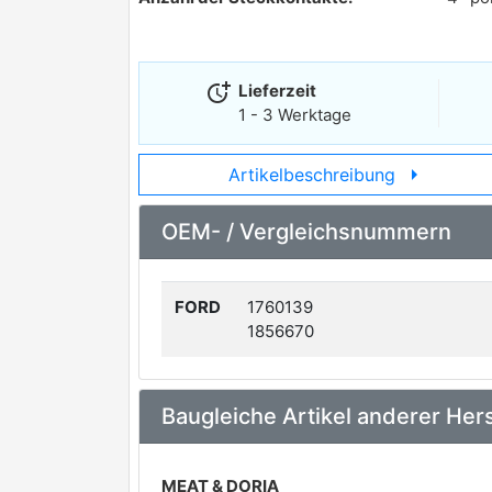
more_time
Lieferzeit
1 - 3 Werktage
arrow_right
Artikelbeschreibung
OEM- / Vergleichsnummern
FORD
1760139
1856670
Baugleiche Artikel anderer Hers
MEAT & DORIA