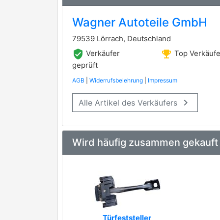
Wagner Autoteile GmbH
79539 Lörrach, Deutschland
verified_user
emoji_events
Verkäufer
Top Verkäufe
geprüft
AGB
|
Widerrufsbelehrung
|
Impressum
keyboard_arrow_right
Alle Artikel des Verkäufers
Wird häufig zusammen gekauft
Türfeststeller