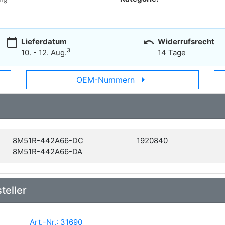
calendar_today
undo
Lieferdatum
Widerrufsrecht
3
10. - 12. Aug.
14 Tage
arrow_right
OEM-Nummern
8M51R-442A66-DC
1920840
8M51R-442A66-DA
teller
Art.-Nr.: 31690