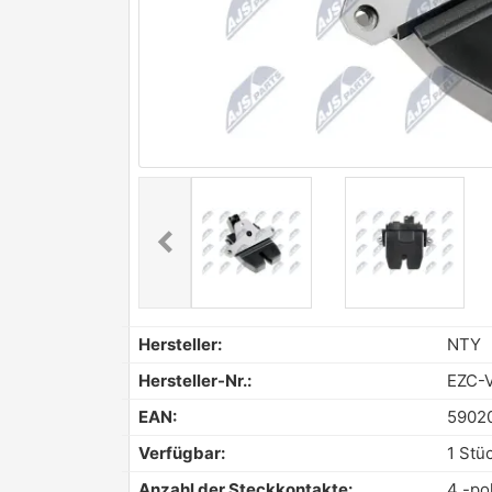
chevron_left
Previous
Hersteller:
NTY
Hersteller-Nr.:
EZC-
EAN:
5902
Verfügbar:
1 Stü
Anzahl der Steckkontakte:
4 -po