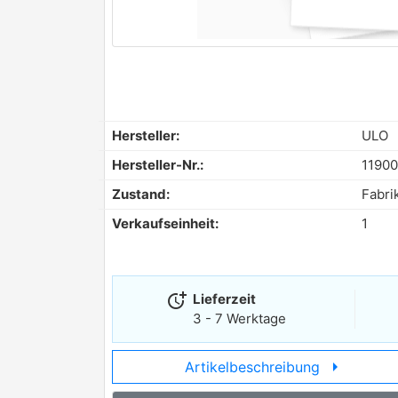
Hersteller:
ULO
Hersteller-Nr.:
11900
Zustand:
Fabri
Verkaufseinheit:
1
more_time
Lieferzeit
3 - 7 Werktage
arrow_right
Artikelbeschreibung