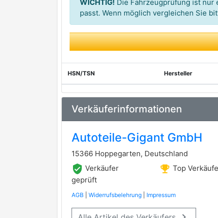
WICHTIG!
Die Fahrzeugprüfung ist nur e
passt. Wenn möglich vergleichen Sie b
HSN/TSN
Hersteller
Verkäuferinformationen
Autoteile-Gigant GmbH
15366 Hoppegarten, Deutschland
verified_user
emoji_events
Verkäufer
Top Verkäufe
geprüft
AGB
|
Widerrufsbelehrung
|
Impressum
keyboard_arrow_right
Alle Artikel des Verkäufers