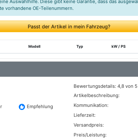
ine Auswahlhilfe. Diese gibt keine Garantie, dass das ausgewäh
itte vorhandene OE-Teilenummern.
Passt der Artikel in mein Fahrzeug?
Modell
Typ
kW / PS
Bewertungsdetails:
4,8 von 5
Artikelbeschreibung:
Kommunikation:
recommend
r
Empfehlung
Lieferzeit:
Versandpreis:
Preis/Leistung: