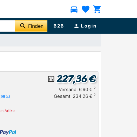
directions_car
favorite
shopping_cart
search
Finden
B2B
person
Login
227,36 €
insert_chart_outlined
2
Versand: 6,90 €
2
Gesamt: 234,26 €
(96 %)
n Artikel