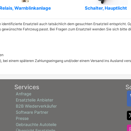
Relais, Warnblinkanlage
Schalter, Hauptlicht
e identifizierte Ersatzteil auch tatsächlich dem gesuchten Ersatzteil entspricht.
as gewünschte Fahrzeug passt. Bei Fragen zum Ersatzteil wenden Sie sich bitte 
en
), bei einem späteren Zahlungseingang und/oder einem Versand ins Ausland ver
Services
S
Anfrage
Ersatzteile Anbieter
B2B Wiederverkäufer
Software Partner
Presse
Gebrauchte Autoteile
Übersicht Ersatzteile