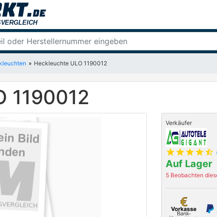
kleuchten
Heckleuchte ULO 1190012
O 1190012
Verkäufer
star
star
star
star
star_half
Auf Lager
5 Beobachten diese