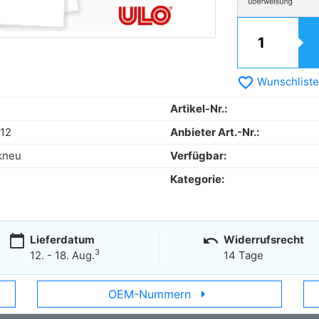
favorite_border
Wunschliste
Artikel-Nr.:
12
Anbieter Art.-Nr.:
kneu
Verfügbar:
Kategorie:
calendar_today
undo
Lieferdatum
Widerrufsrecht
3
12. - 18. Aug.
14 Tage
arrow_right
OEM-Nummern