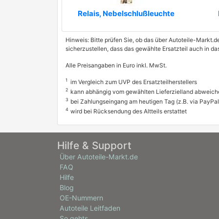
Relais, Nebelschlußleuchte
Hinweis: Bitte prüfen Sie, ob das über Autoteile-Markt.d
sicherzustellen, dass das gewählte Ersatzteil auch in d
Alle Preisangaben in Euro inkl. MwSt.
1
im Vergleich zum UVP des Ersatzteilherstellers
2
kann abhängig vom gewählten Lieferzielland abweich
3
bei Zahlungseingang am heutigen Tag (z.B. via PayPal
4
wird bei Rücksendung des Altteils erstattet
Hilfe & Support
Über Autoteile-Markt.de
FAQ
Hilfe
Blog
OE-Nummern
Autoteile Leitfaden
So gehts