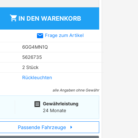
shopping_cart
IN DEN
WARENKORB
email
Frage zum Artikel
6GG4MN1Q
5626735
2 Stück
Rückleuchten
alle Angaben ohne Gewähr
receipt
Gewährleistung
24 Monate
arrow_right
Passende Fahrzeuge