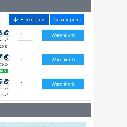
arrow_downward
Artikelpreis
Gesamtpreis
6 €
Warenkorb
2
,90 €
2
26 €
7 €
Warenkorb
2
,79 €
16 €
5 €
Warenkorb
2
,10 €
2
,75 €