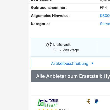
Gebrauchsnummer:
FP4
Allgemeine Hinweise:
KS00
Kategorie:
Serv
more_time
Lieferzeit
3 - 7 Werktage
arrow_right
Artikelbeschreibung
Alle Anbieter zum Ersatzteil: