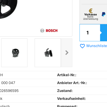
favorite_border
Wunschliste
chevron_right
Next
CH
Artikel-Nr.:
 000 047
Anbieter Art.-Nr.:
026596595
Zustand:
ck
Verkaufseinheit:
ulisch
Pumpenart: