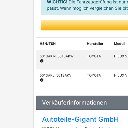
WICHTIG!
Die Fahrzeugprüfung ist nur e
passt. Wenn möglich vergleichen Sie b
HSN/TSN
Hersteller
Modell
5013AKM, 5013AKW
TOYOTA
HILUX VI
info
5013AKL, 5013AKV
TOYOTA
HILUX VI
info
Verkäuferinformationen
Autoteile-Gigant GmbH