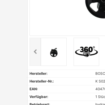
chevron_left
Previous
Hersteller:
BOS
Hersteller-Nr.:
K S02
EAN:
4047
Verfügbar:
1 Stü
Betriebsart:
hydra