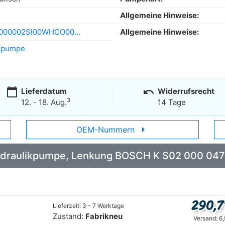
Allgemeine Hinweise:
000002SI00WHCO00...
Allgemeine Hinweise:
opumpe
calendar_today
undo
Lieferdatum
Widerrufsrecht
3
12. - 18. Aug.
14 Tage
arrow_right
OEM-Nummern
 Hydraulikpumpe, Lenkung BOSCH K S02 000 047
290,7
Lieferzeit: 3 - 7 Werktage
Zustand:
Fabrikneu
Versand: 6