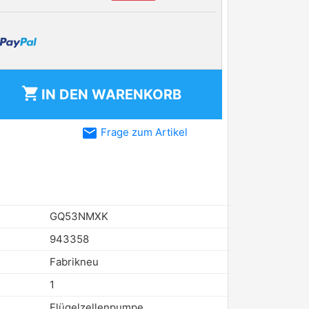
shopping_cart
IN DEN
WARENKORB
email
Frage zum Artikel
GQ53NMXK
943358
Fabrikneu
1
Flügelzellenpumpe