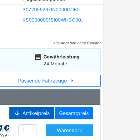
3072955267IN0000COB2...
KS00000001SI00WHCO00...
alle Angaben ohne Gewähr
receipt
Gewährleistung
24 Monate
arrow_right
Passende Fahrzeuge
arrow_downward
Artikelpreis
Gesamtpreis
1 €
Warenkorb
2
,90 €