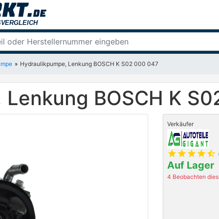
umpe
Hydraulikpumpe, Lenkung BOSCH K S02 000 047
, Lenkung BOSCH K S0
Verkäufer
star
star
star
star
star_half
Auf Lager
4 Beobachten diese