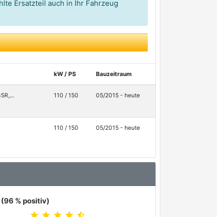
lte Ersatzteil auch in Ihr Fahrzeug
kW / PS
Bauzeitraum
R,...
110 / 150
05/2015 - heute
110 / 150
05/2015 - heute
(96 % positiv)
star
star
star
star
star_half