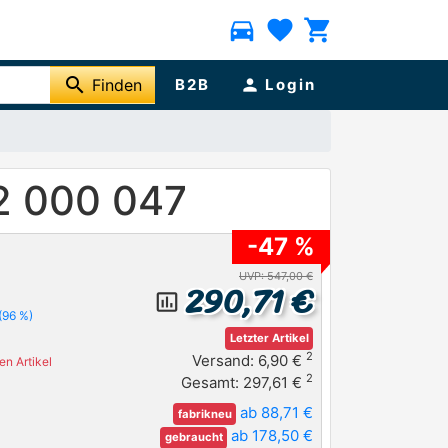
directions_car
favorite
shopping_cart
search
Finden
B2B
person
Login
2 000 047
-47 %
UVP: 547,00 €
290,71 €
insert_chart_outlined
(96 %)
Letzter Artikel
2
Versand: 6,90 €
n Artikel
2
Gesamt: 297,61 €
ab 88,71 €
fabrikneu
ab 178,50 €
gebraucht