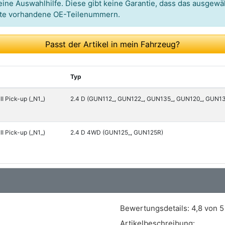
ine Auswahlhilfe. Diese gibt keine Garantie, dass das ausgewäh
itte vorhandene OE-Teilenummern.
Passt der Artikel in mein Fahrzeug?
Typ
II Pick-up (_N1_)
2.4 D (GUN112_, GUN122_, GUN135_, GUN120_, GUN135
II Pick-up (_N1_)
2.4 D 4WD (GUN125_, GUN125R)
Bewertungsdetails:
4,8 von 5
Artikelbeschreibung: