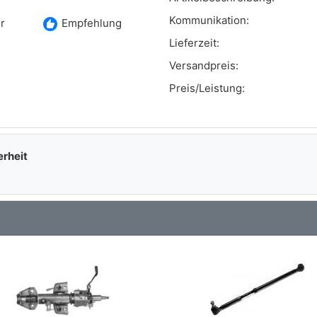
Kommunikation:
recommend
r
Empfehlung
Lieferzeit:
Versandpreis:
Preis/Leistung:
erheit