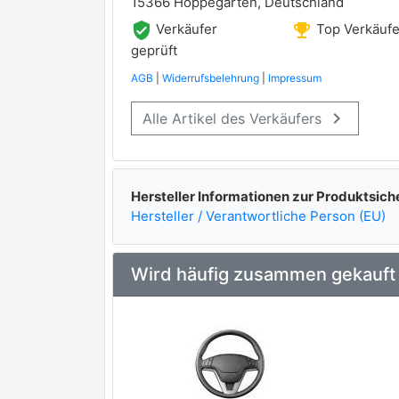
15366 Hoppegarten, Deutschland
verified_user
emoji_events
Verkäufer
Top Verkäufe
geprüft
AGB
|
Widerrufsbelehrung
|
Impressum
keyboard_arrow_right
Alle Artikel des Verkäufers
Hersteller Informationen zur Produktsich
Hersteller / Verantwortliche Person (EU)
Wird häufig zusammen gekauft