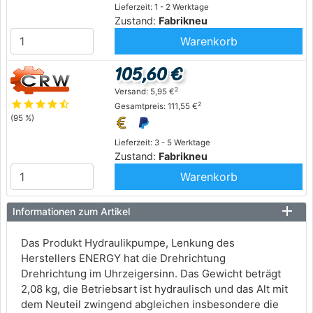
Lieferzeit: 1 - 2 Werktage
Zustand:
Fabrikneu
Warenkorb
105,60 €
2
Versand: 5,95 €
star
star
star
star
star_half
2
Gesamtpreis: 111,55 €
(95 %)
Lieferzeit: 3 - 5 Werktage
Zustand:
Fabrikneu
Warenkorb
Informationen zum Artikel
Das Produkt Hydraulikpumpe, Lenkung des
Herstellers ENERGY hat die Drehrichtung
Drehrichtung im Uhrzeigersinn. Das Gewicht beträgt
2,08 kg, die Betriebsart ist hydraulisch und das Alt mit
dem Neuteil zwingend abgleichen insbesondere die