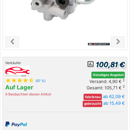
chevron_left
chevron_right
Previous
Next
100,81 €
insert_chart_outlined
Verkäufer
Günstiges Angebot
star
star
star
star
star_half
2
Versand: 4,90 €
(97 %)
Auf Lager
2
Gesamt: 105,71 €
4 Beobachten diesen Artikel
ab 62,09 €
fabrikneu
ab 15,49 €
gebraucht