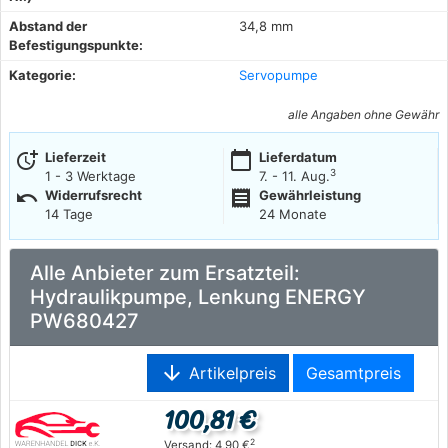
Abstand der
34,8 mm
Befestigungspunkte:
Kategorie:
Servopumpe
alle Angaben ohne Gewähr
more_time
calendar_today
Lieferzeit
Lieferdatum
3
1 - 3 Werktage
7. - 11. Aug.
undo
receipt
Widerrufsrecht
Gewährleistung
14 Tage
24 Monate
Alle Anbieter zum Ersatzteil:
Hydraulikpumpe, Lenkung ENERGY
PW680427
arrow_downward
Artikelpreis
Gesamtpreis
100,81 €
2
Versand: 4,90 €