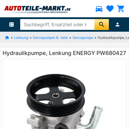
directions_car
favorite
shopping_cart
search
ballot
person
Lenkung
Servopumpen & -teile
Servopumpe
Hydraulikpumpe, 
Hydraulikpumpe, Lenkung ENERGY PW680427