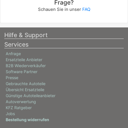
Frage?
FORD
Schauen Sie in unser
FAQ
TRANSIT CONNECT (P65_, P70_, P80_)
1.8 TDCi
81 / 110
Hilfe & Support
08/2006 - 12/2013
Services
8566100, 8566103, 8566AEB
8566AEE, 8566ASJ, 8566ASP
Anfrage
FORD
Ersatzteile Anbieter
B2B Wiederverkäufer
TRANSIT CONNECT (P65_, P70_, P80_)
Software Partner
1.8 TDCi
Presse
Gebrauchte Autoteile
66 / 90
Übersicht Ersatzteile
06/2002 - 12/2013
Günstige Autoteileanbieter
Autoverwertung
KFZ Ratgeber
Jobs
Bestellung widerrufen