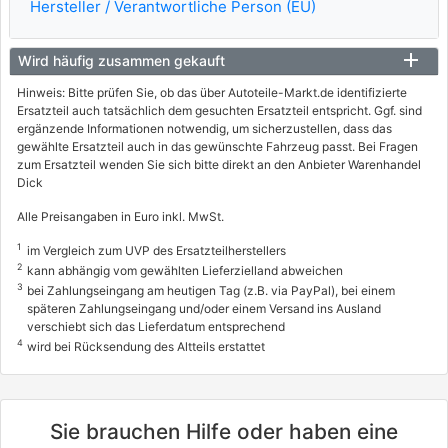
Hersteller / Verantwortliche Person (EU)
08/2006 - 12/2013
8566AJJ
Wird häufig zusammen gekauft
FORD
Hinweis: Bitte prüfen Sie, ob das über Autoteile-Markt.de identifizierte
TOURNEO CONNECT
Ersatzteil auch tatsächlich dem gesuchten Ersatzteil entspricht. Ggf. sind
ergänzende Informationen notwendig, um sicherzustellen, dass das
1.8 TDCi /TDDi /DI
gewählte Ersatzteil auch in das gewünschte Fahrzeug passt. Bei Fragen
55 / 75
zum Ersatzteil wenden Sie sich bitte direkt an den Anbieter Warenhandel
Dick
06/2002 - 12/2013
Alle Preisangaben in Euro inkl. MwSt.
8566099, 8566102, 8566ADZ
8566AEC, 8566ASI, 8566ASO
1
im Vergleich zum UVP des Ersatzteilherstellers
FORD
2
kann abhängig vom gewählten Lieferzielland abweichen
3
bei Zahlungseingang am heutigen Tag (z.B. via PayPal), bei einem
TRANSIT CONNECT (P65_, P70_, P80_)
späteren Zahlungseingang und/oder einem Versand ins Ausland
1.8 Di
verschiebt sich das Lieferdatum entsprechend
4
wird bei Rücksendung des Altteils erstattet
55 / 75
06/2002 - 12/2013
8566AJQ, 8566AJR, 8566ASK
Sie brauchen Hilfe oder haben eine
8566ASQ