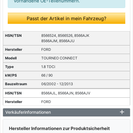
vorhandene OE-Teilenummern.
Passt der Artikel in mein Fahrzeug?
8566524, 8566526, 8566AJK
8566AJM, 8566AJU
FORD
TOURNEO CONNECT
1.8 TDCi
66 / 90
06/2002 - 12/2013
8566AJL, 8566AJN, 8566AJV
FORD
TOURNEO CONNECT
Verkäuferinformationen
1.8 TDCi
81 / 110
Hersteller Informationen zur Produktsicherheit