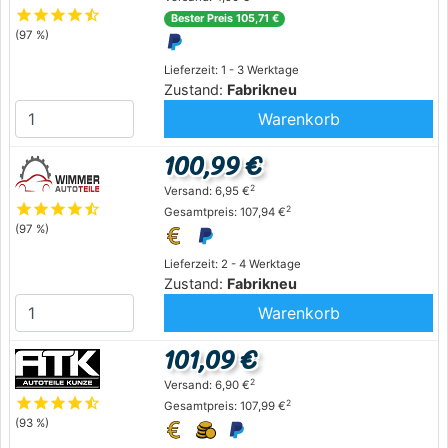
star
star
star
star
star_half
Bester Preis 105,71 €
(97 %)
Lieferzeit: 1 - 3 Werktage
Zustand:
Fabrikneu
Warenkorb
100,99 €
2
Versand: 6,95 €
star
star
star
star
star_half
2
Gesamtpreis: 107,94 €
(97 %)
Lieferzeit: 2 - 4 Werktage
Zustand:
Fabrikneu
Warenkorb
101,09 €
2
Versand: 6,90 €
star
star
star
star
star_half
2
Gesamtpreis: 107,99 €
(93 %)