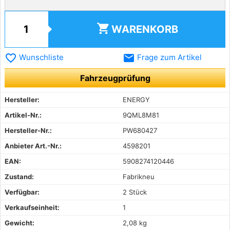
shopping_cart
WARENKORB
favorite_border
email
Wunschliste
Frage zum Artikel
Fahrzeugprüfung
Hersteller:
ENERGY
Artikel-Nr.:
9QML8M81
Hersteller-Nr.:
PW680427
Anbieter Art.-Nr.:
4598201
EAN:
5908274120446
Zustand:
Fabrikneu
Verfügbar:
2 Stück
Verkaufseinheit:
1
Gewicht:
2,08 kg