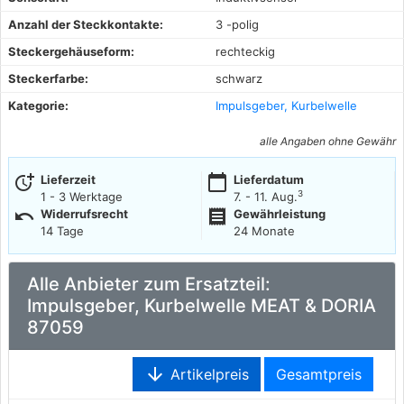
Anzahl der Steckkontakte:
3 -polig
Steckergehäuseform:
rechteckig
Steckerfarbe:
schwarz
Kategorie:
Impulsgeber, Kurbelwelle
alle Angaben ohne Gewähr
more_time
calendar_today
Lieferzeit
Lieferdatum
3
1 - 3 Werktage
7. - 11. Aug.
undo
receipt
Widerrufsrecht
Gewährleistung
14 Tage
24 Monate
Alle Anbieter zum Ersatzteil:
Impulsgeber, Kurbelwelle MEAT & DORIA
87059
arrow_downward
Artikelpreis
Gesamtpreis