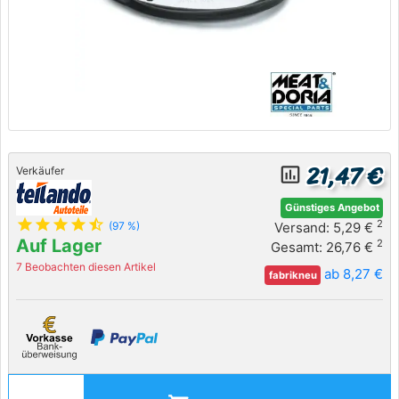
21,47 €
insert_chart_outlined
Verkäufer
Günstiges Angebot
star
star
star
star
star_half
2
Versand: 5,29 €
(97 %)
Auf Lager
2
Gesamt: 26,76 €
7 Beobachten diesen Artikel
ab 8,27 €
fabrikneu