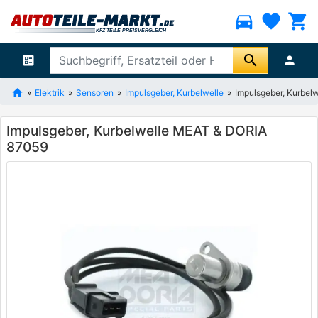
directions_car
favorite
shopping_cart
search
ballot
person
Elektrik
Sensoren
Impulsgeber, Kurbelwelle
Impulsgeber, Kurbe
Impulsgeber, Kurbelwelle MEAT & DORIA
87059