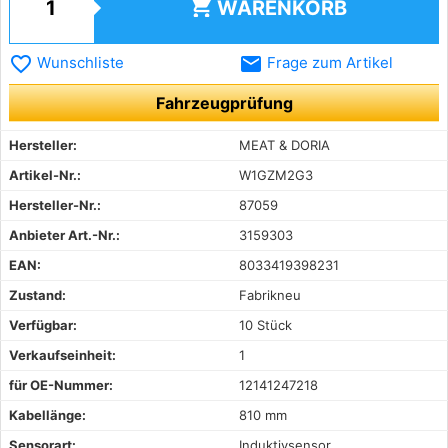
shopping_cart
WARENKORB
favorite_border
email
Wunschliste
Frage zum Artikel
Fahrzeugprüfung
Hersteller:
MEAT & DORIA
Artikel-Nr.:
W1GZM2G3
Hersteller-Nr.:
87059
Anbieter Art.-Nr.:
3159303
EAN:
8033419398231
Zustand:
Fabrikneu
Verfügbar:
10 Stück
Verkaufseinheit:
1
für OE-Nummer:
12141247218
Kabellänge:
810 mm
Sensorart:
Induktivsensor