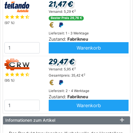
21,47 €
2
Versand: 5,29 €
star
star
star
star
star_half
Bester Preis 26,76 €
(97 %)
Lieferzeit: 1 - 3 Werktage
Zustand:
Fabrikneu
Warenkorb
29,47 €
2
Versand: 5,95 €
star
star
star
star
star_half
2
Gesamtpreis: 35,42 €
(95 %)
Lieferzeit: 2 - 4 Werktage
Zustand:
Fabrikneu
Warenkorb
Informationen zum Artikel