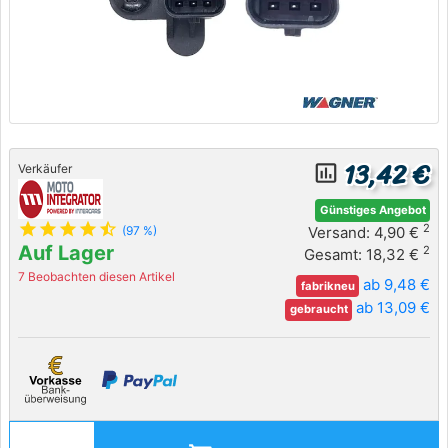
13,42 €
insert_chart_outlined
Verkäufer
Günstiges Angebot
star
star
star
star
star_half
2
Versand: 4,90 €
(97 %)
Auf Lager
2
Gesamt: 18,32 €
7 Beobachten diesen Artikel
ab 9,48 €
fabrikneu
ab 13,09 €
gebraucht