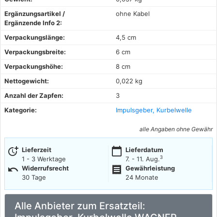
Ergänzungsartikel /
ohne Kabel
Ergänzende Info 2:
Verpackungslänge:
4,5 cm
Verpackungsbreite:
6 cm
Verpackungshöhe:
8 cm
Nettogewicht:
0,022 kg
Anzahl der Zapfen:
3
Kategorie:
Impulsgeber, Kurbelwelle
alle Angaben ohne Gewähr
more_time
calendar_today
Lieferzeit
Lieferdatum
3
1 - 3 Werktage
7. - 11. Aug.
undo
receipt
Widerrufsrecht
Gewährleistung
30 Tage
24 Monate
Alle Anbieter zum Ersatzteil: