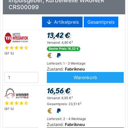
Impulsgeber, Kurbelwelle WAGNER
CRS00099
arrow_downward
Artikelpreis
Gesamtpreis
13,42 €
2
Versand: 4,90 €
star
star
star
star
star_half
Bester Preis 18,32 €
(97 %)
Lieferzeit: 1 - 3 Werktage
Zustand:
Fabrikneu
Warenkorb
16,56 €
2
Versand: 6,95 €
star
star
star
star
star_half
2
Gesamtpreis: 23,51 €
(97 %)
Lieferzeit: 2 - 4 Werktage
Zustand:
Fabrikneu