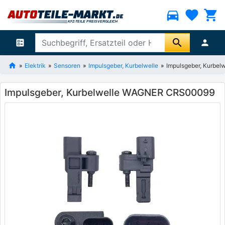
directions_car
favorite
shopping_cart
search
ballot
person
Elektrik
Sensoren
Impulsgeber, Kurbelwelle
Impulsgeber, Kurbe
Impulsgeber, Kurbelwelle WAGNER CRS00099