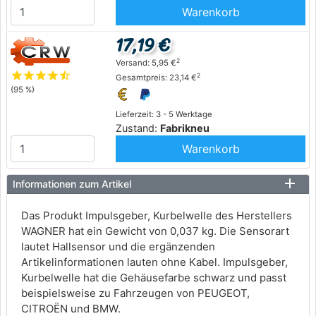
Warenkorb
17,19 €
2
Versand: 5,95 €
star
star
star
star
star_half
2
Gesamtpreis: 23,14 €
(95 %)
Lieferzeit: 3 - 5 Werktage
Zustand:
Fabrikneu
Warenkorb
Informationen zum Artikel
Das Produkt Impulsgeber, Kurbelwelle des Herstellers
WAGNER hat ein Gewicht von 0,037 kg. Die Sensorart
lautet Hallsensor und die ergänzenden
Artikelinformationen lauten ohne Kabel. Impulsgeber,
Kurbelwelle hat die Gehäusefarbe schwarz und passt
beispielsweise zu Fahrzeugen von PEUGEOT,
CITROËN und BMW.