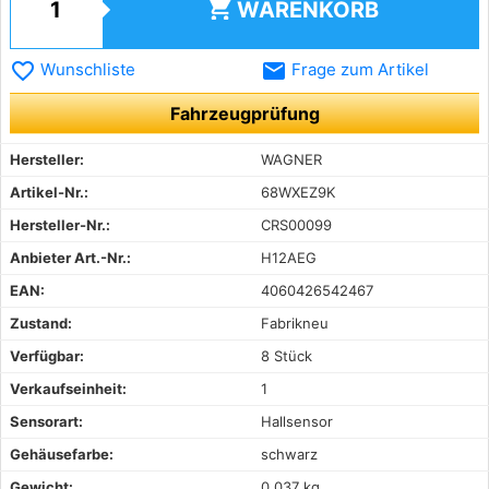
shopping_cart
WARENKORB
favorite_border
email
Wunschliste
Frage zum Artikel
Fahrzeugprüfung
Hersteller:
WAGNER
Artikel-Nr.:
68WXEZ9K
Hersteller-Nr.:
CRS00099
Anbieter Art.-Nr.:
H12AEG
EAN:
4060426542467
Zustand:
Fabrikneu
Verfügbar:
8 Stück
Verkaufseinheit:
1
Sensorart:
Hallsensor
Gehäusefarbe:
schwarz
Gewicht:
0,037 kg