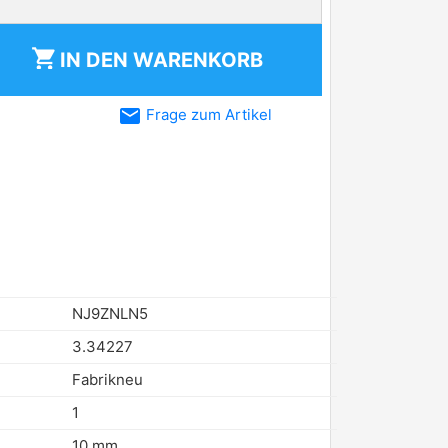
shopping_cart
IN DEN
WARENKORB
email
Frage zum Artikel
NJ9ZNLN5
3.34227
Fabrikneu
1
10 mm