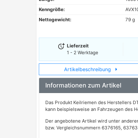
Kenngröße:
AVX1
Nettogewicht:
79 g
more_time
Lieferzeit
1 - 2 Werktage
arrow_right
Artikelbeschreibung
Informationen zum Artikel
Das Produkt Keilriemen des Herstellers D
kann beispielsweise an Fahrzeugen des
Der angebotene Artikel wird unter andere
bzw. Vergleichsnummern 6376165, 6376385