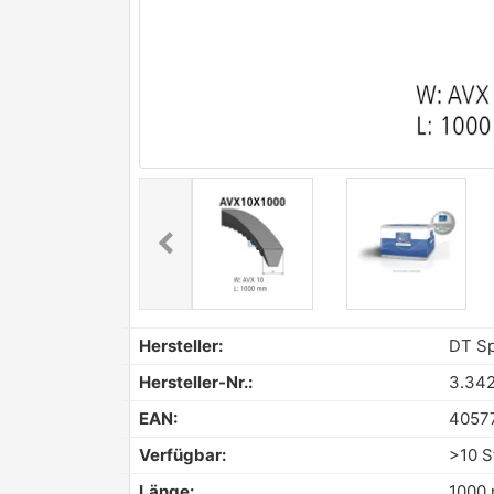
chevron_left
Previous
Hersteller:
DT Sp
Hersteller-Nr.:
3.34
EAN:
4057
Verfügbar:
>10 S
Länge:
1000