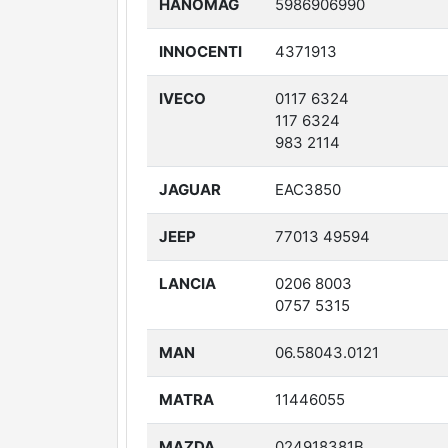
HANOMAG
5986906990
INNOCENTI
4371913
IVECO
0117 6324
117 6324
983 2114
JAGUAR
EAC3850
JEEP
77013 49594
LANCIA
0206 8003
0757 5315
MAN
06.58043.0121
MATRA
11446055
MAZDA
024918381B