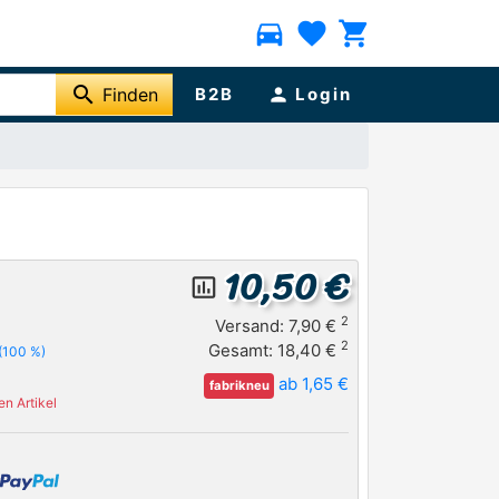
directions_car
favorite
shopping_cart
search
Finden
B2B
person
Login
10,50 €
insert_chart_outlined
2
Versand: 7,90 €
2
Gesamt: 18,40 €
(100 %)
ab 1,65 €
fabrikneu
n Artikel