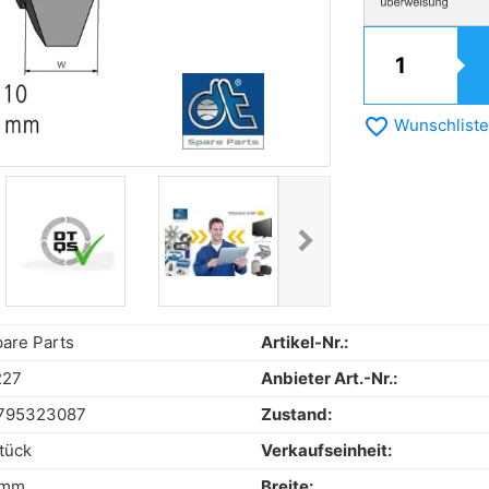
favorite_border
Wunschliste
chevron_right
Next
are Parts
Artikel-Nr.:
227
Anbieter Art.-Nr.:
795323087
Zustand:
tück
Verkaufseinheit:
 mm
Breite: