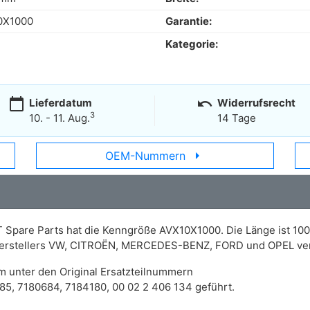
0X1000
Garantie:
Kategorie:
calendar_today
undo
Lieferdatum
Widerrufsrecht
3
10. - 11. Aug.
14 Tage
arrow_right
OEM-Nummern
T Spare Parts hat die Kenngröße AVX10X1000. Die Länge ist 100
 Herstellers VW, CITROËN, MERCEDES-BENZ, FORD und OPEL ve
m unter den Original Ersatzteilnummern
, 7180684, 7184180, 00 02 2 406 134 geführt.