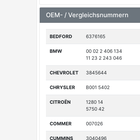
OEM- / Vergleichsnummern
BEDFORD
6376165
BMW
00 02 2 406 134
11 23 2 243 046
CHEVROLET
3845644
CHRYSLER
B001 5402
CITROËN
1280 14
5750 42
COMMER
007026
CUMMINS
3040496