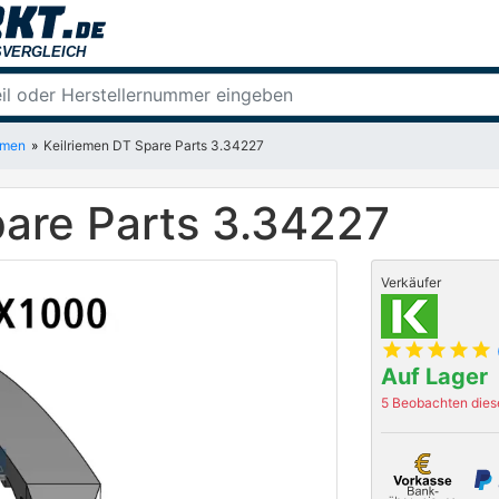
emen
Keilriemen DT Spare Parts 3.34227
pare Parts 3.34227
Verkäufer
star
star
star
star
star
Auf Lager
5 Beobachten diese