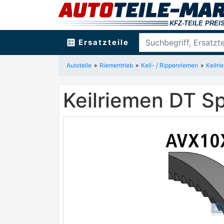
ballot
Ersatzteile
Autoteile
Riementrieb
Keil- / Rippenriemen
Keilri
Keilriemen DT S