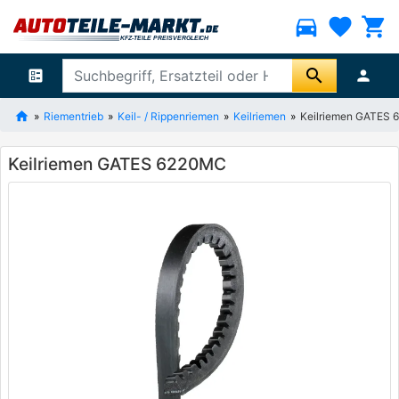
directions_car
favorite
shopping_cart
search
ballot
person
Riementrieb
Keil- / Rippenriemen
Keilriemen
Keilriemen GATES
Keilriemen GATES 6220MC