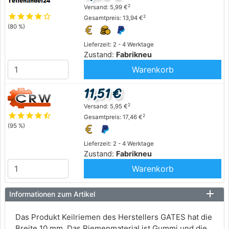
2
Versand: 5,99 €
star
star
star
star
star_outline
2
Gesamtpreis: 13,94 €
(80 %)
Lieferzeit: 2 - 4 Werktage
Zustand:
Fabrikneu
Warenkorb
11,51 €
2
Versand: 5,95 €
star
star
star
star
star_half
2
Gesamtpreis: 17,46 €
(95 %)
Lieferzeit: 2 - 4 Werktage
Zustand:
Fabrikneu
Warenkorb
Informationen zum Artikel
Das Produkt Keilriemen des Herstellers GATES hat die
Breite 10 mm. Das Riemenmaterial ist Gummi und die