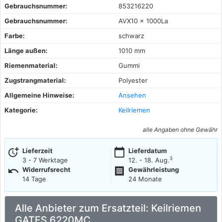
Gebrauchsnummer:
853216220
Gebrauchsnummer:
AVX10 x 1000La
Farbe:
schwarz
Länge außen:
1010 mm
Riemenmaterial:
Gummi
Zugstrangmaterial:
Polyester
Allgemeine Hinweise:
Ansehen
Kategorie:
Keilriemen
alle Angaben ohne Gewähr
more_time
calendar_today
Lieferzeit
Lieferdatum
3
3 - 7 Werktage
12. - 18. Aug.
undo
receipt
Widerrufsrecht
Gewährleistung
14 Tage
24 Monate
Alle Anbieter zum Ersatzteil: Keilriemen
GATES 6220MC