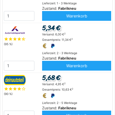
Lieferzeit: 1 - 3 Werktage
Zustand:
Fabrikneu
Warenkorb
5,34 €
2
Versand: 6,00 €
star
star
star
star
star_half
2
Gesamtpreis: 11,34 €
(95 %)
Lieferzeit: 2 - 3 Werktage
Zustand:
Fabrikneu
Warenkorb
5,68 €
2
Versand: 4,95 €
star
star
star
star
star_outline
2
Gesamtpreis: 10,63 €
(90 %)
Lieferzeit: 2 - 5 Werktage
Zustand:
Fabrikneu