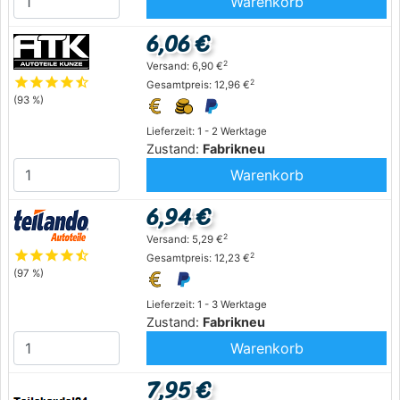
Warenkorb
6,06 €
2
Versand: 6,90 €
star
star
star
star
star_half
2
Gesamtpreis: 12,96 €
(93 %)
Lieferzeit: 1 - 2 Werktage
Zustand:
Fabrikneu
Warenkorb
6,94 €
2
Versand: 5,29 €
star
star
star
star
star_half
2
Gesamtpreis: 12,23 €
(97 %)
Lieferzeit: 1 - 3 Werktage
Zustand:
Fabrikneu
Warenkorb
7,95 €