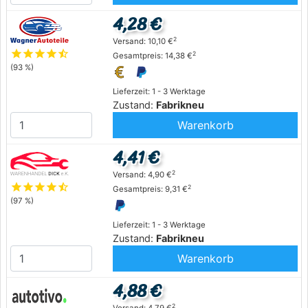
4,28 €
2
Versand: 10,10 €
star
star
star
star
star_half
2
Gesamtpreis: 14,38 €
(93 %)
Lieferzeit: 1 - 3 Werktage
Zustand:
Fabrikneu
Warenkorb
4,41 €
2
Versand: 4,90 €
star
star
star
star
star_half
2
Gesamtpreis: 9,31 €
(97 %)
Lieferzeit: 1 - 3 Werktage
Zustand:
Fabrikneu
Warenkorb
4,88 €
2