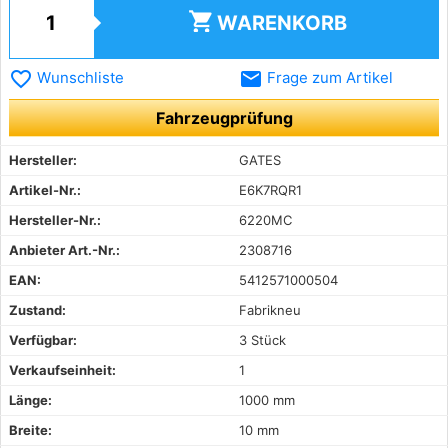
shopping_cart
WARENKORB
favorite_border
email
Wunschliste
Frage zum Artikel
Fahrzeugprüfung
Hersteller:
GATES
Artikel-Nr.:
E6K7RQR1
Hersteller-Nr.:
6220MC
Anbieter Art.-Nr.:
2308716
EAN:
5412571000504
Zustand:
Fabrikneu
Verfügbar:
3 Stück
Verkaufseinheit:
1
Länge:
1000 mm
Breite:
10 mm