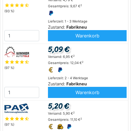
Versand: 4,79 €
star
star
star
star
star_half
2
Gesamtpreis: 9,67 €
(93 %)
Lieferzeit: 1 - 3 Werktage
Zustand:
Fabrikneu
Warenkorb
5,09 €
2
Versand: 6,95 €
star
star
star
star
star_half
2
Gesamtpreis: 12,04 €
(97 %)
Lieferzeit: 2 - 4 Werktage
Zustand:
Fabrikneu
Warenkorb
5,20 €
2
Versand: 5,90 €
star
star
star
star
star_half
2
Gesamtpreis: 11,10 €
(97 %)