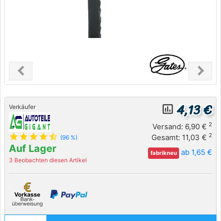
chevron_left
chevron_right
Previous
Next
4,13 €
insert_chart_outlined
Verkäufer
2
Versand: 6,90 €
star
star
star
star
star_half
2
Gesamt: 11,03 €
(96 %)
Auf Lager
ab 1,65 €
fabrikneu
3 Beobachten diesen Artikel