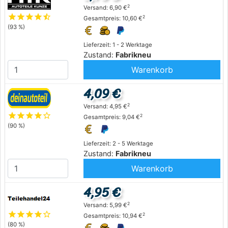
2
Versand: 6,90 €
star
star
star
star
star_half
2
Gesamtpreis: 10,60 €
(93 %)
Lieferzeit: 1 - 2 Werktage
Zustand:
Fabrikneu
Warenkorb
4,09 €
2
Versand: 4,95 €
star
star
star
star
star_outline
2
Gesamtpreis: 9,04 €
(90 %)
Lieferzeit: 2 - 5 Werktage
Zustand:
Fabrikneu
Warenkorb
4,95 €
2
Versand: 5,99 €
star
star
star
star
star_outline
2
Gesamtpreis: 10,94 €
(80 %)