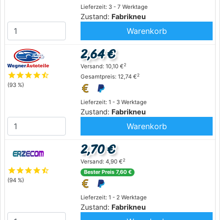
Lieferzeit: 3 - 7 Werktage
Zustand:
Fabrikneu
Warenkorb
2,64 €
2
Versand: 10,10 €
star
star
star
star
star_half
2
Gesamtpreis: 12,74 €
(93 %)
Lieferzeit: 1 - 3 Werktage
Zustand:
Fabrikneu
Warenkorb
2,70 €
2
Versand: 4,90 €
star
star
star
star
star_half
Bester Preis 7,60 €
(94 %)
Lieferzeit: 1 - 2 Werktage
Zustand:
Fabrikneu