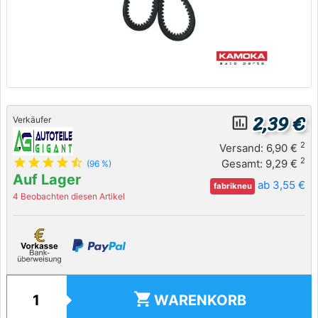
2,39 €
insert_chart_outlined
Verkäufer
2
Versand: 6,90 €
star
star
star
star
star_half
2
Gesamt: 9,29 €
(96 %)
Auf Lager
ab 3,55 €
fabrikneu
4 Beobachten diesen Artikel
shopping_cart
WARENKORB