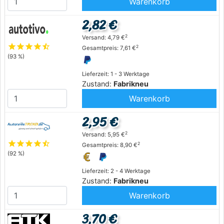
Warenkorb
2,82 €
2
Versand: 4,79 €
star
star
star
star
star_half
2
Gesamtpreis: 7,61 €
(93 %)
Lieferzeit: 1 - 3 Werktage
Zustand:
Fabrikneu
Warenkorb
2,95 €
2
Versand: 5,95 €
star
star
star
star
star_half
2
Gesamtpreis: 8,90 €
(92 %)
Lieferzeit: 2 - 4 Werktage
Zustand:
Fabrikneu
Warenkorb
3,70 €