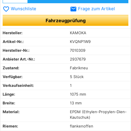
favorite_border
email
Wunschliste
Frage zum Artikel
Fahrzeugprüfung
Hersteller:
KAMOKA
Artikel-Nr.:
KVQNP1W9
Hersteller-Nr.:
7010309
Anbieter Art.-Nr.:
2937679
Zustand:
Fabrikneu
Verfügbar:
5 Stück
Verkaufseinheit:
1
Länge:
1075 mm
Breite:
13 mm
Material:
EPDM (Ethylen-Propylen-Dien-
Kautschuk)
Riemen:
flankenoffen