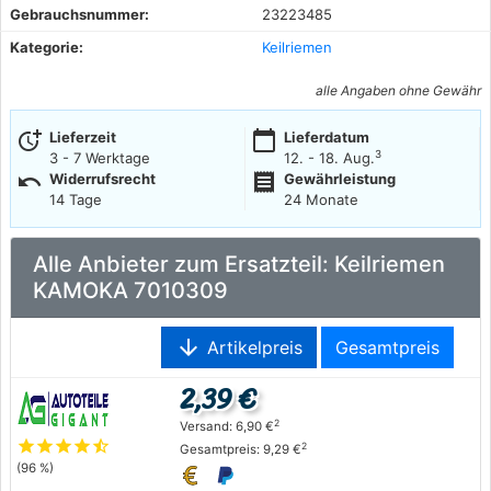
Gebrauchsnummer:
23223485
Kategorie:
Keilriemen
alle Angaben ohne Gewähr
more_time
calendar_today
Lieferzeit
Lieferdatum
3
3 - 7 Werktage
12. - 18. Aug.
undo
receipt
Widerrufsrecht
Gewährleistung
14 Tage
24 Monate
Alle Anbieter zum Ersatzteil: Keilriemen
KAMOKA 7010309
arrow_downward
Artikelpreis
Gesamtpreis
2,39 €
2
Versand: 6,90 €
star
star
star
star
star_half
2
Gesamtpreis: 9,29 €
(96 %)