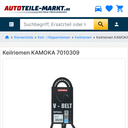
directions_car
favorite
shopping_cart
search
ballot
person
Riementrieb
Keil- / Rippenriemen
Keilriemen
Keilriemen KAMOK
Keilriemen KAMOKA 7010309