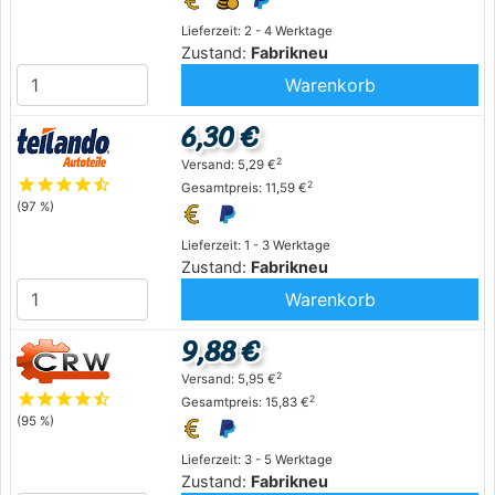
Lieferzeit: 2 - 4 Werktage
Zustand:
Fabrikneu
Warenkorb
6,30 €
2
Versand: 5,29 €
star
star
star
star
star_half
2
Gesamtpreis: 11,59 €
(97 %)
Lieferzeit: 1 - 3 Werktage
Zustand:
Fabrikneu
Warenkorb
9,88 €
2
Versand: 5,95 €
star
star
star
star
star_half
2
Gesamtpreis: 15,83 €
(95 %)
Lieferzeit: 3 - 5 Werktage
Zustand:
Fabrikneu