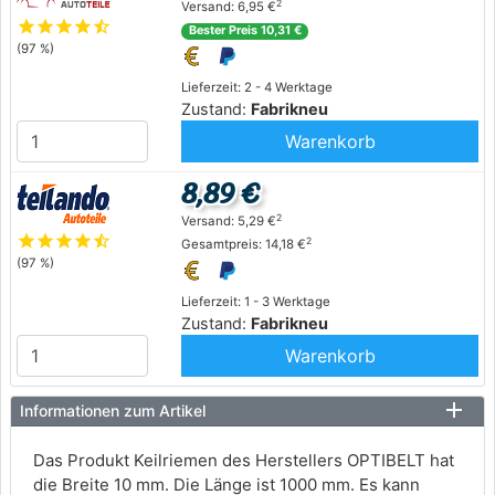
2
Versand: 6,95 €
star
star
star
star
star_half
Bester Preis 10,31 €
(97 %)
Lieferzeit: 2 - 4 Werktage
Zustand:
Fabrikneu
Warenkorb
8,89 €
2
Versand: 5,29 €
star
star
star
star
star_half
2
Gesamtpreis: 14,18 €
(97 %)
Lieferzeit: 1 - 3 Werktage
Zustand:
Fabrikneu
Warenkorb
Informationen zum Artikel
Das Produkt Keilriemen des Herstellers OPTIBELT hat
die Breite 10 mm. Die Länge ist 1000 mm. Es kann