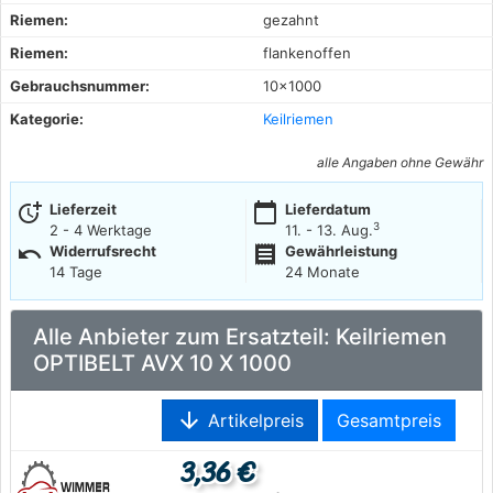
Riemen:
gezahnt
Riemen:
flankenoffen
Gebrauchsnummer:
10x1000
Kategorie:
Keilriemen
alle Angaben ohne Gewähr
more_time
calendar_today
Lieferzeit
Lieferdatum
3
2 - 4 Werktage
11. - 13. Aug.
undo
receipt
Widerrufsrecht
Gewährleistung
14 Tage
24 Monate
Alle Anbieter zum Ersatzteil: Keilriemen
OPTIBELT AVX 10 X 1000
arrow_downward
Artikelpreis
Gesamtpreis
3,36 €