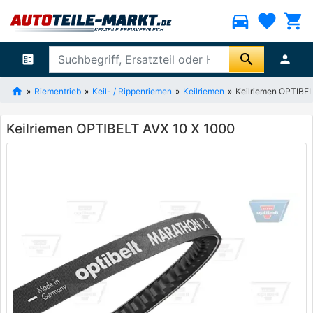
directions_car
favorite
shopping_cart
search
ballot
person
Riementrieb
Keil- / Rippenriemen
Keilriemen
Keilriemen OPTIBE
Keilriemen OPTIBELT AVX 10 X 1000