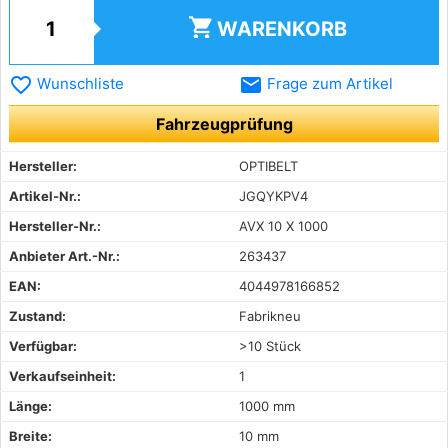
shopping_cart
WARENKORB
favorite_border
email
Wunschliste
Frage zum Artikel
Fahrzeugprüfung
Hersteller:
OPTIBELT
Artikel-Nr.:
JGQYKPV4
Hersteller-Nr.:
AVX 10 X 1000
Anbieter Art.-Nr.:
263437
EAN:
4044978166852
Zustand:
Fabrikneu
Verfügbar:
>10 Stück
Verkaufseinheit:
1
Länge:
1000 mm
Breite:
10 mm