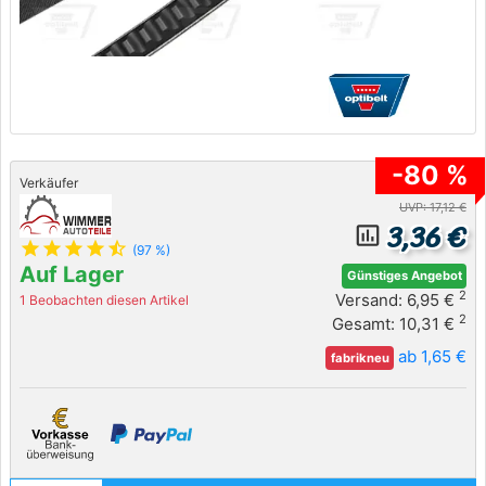
-80 %
Verkäufer
UVP: 17,12 €
3,36 €
insert_chart_outlined
star
star
star
star
star_half
(97 %)
Auf Lager
Günstiges Angebot
2
Versand: 6,95 €
1 Beobachten diesen Artikel
2
Gesamt: 10,31 €
ab 1,65 €
fabrikneu