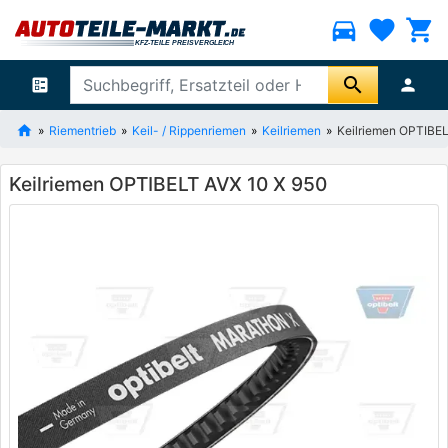
directions_car
favorite
shopping_cart
search
ballot
person
Riementrieb
Keil- / Rippenriemen
Keilriemen
Keilriemen OPTIBE
Keilriemen OPTIBELT AVX 10 X 950