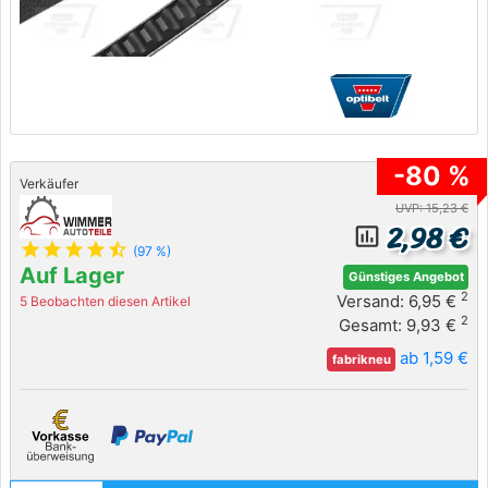
-80 %
Verkäufer
UVP: 15,23 €
2,98 €
insert_chart_outlined
star
star
star
star
star_half
(97 %)
Auf Lager
Günstiges Angebot
2
Versand: 6,95 €
5 Beobachten diesen Artikel
2
Gesamt: 9,93 €
ab 1,59 €
fabrikneu