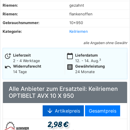
Riemen:
gezahnt
Riemen:
flankenoffen
Gebrauchsnummer:
10x950
Kategorie:
Keilriemen
alle Angaben ohne Gewähr
more_time
calendar_today
Lieferzeit
Lieferdatum
3
2 - 4 Werktage
12. - 14. Aug.
undo
receipt
Widerrufsrecht
Gewährleistung
14 Tage
24 Monate
Alle Anbieter zum Ersatzteil: Keilriemen
OPTIBELT AVX 10 X 950
arrow_downward
Artikelpreis
Gesamtpreis
2,98 €