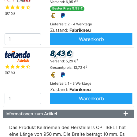
2
Versand: 6,95 €
star
star
star
star
star_half
Bester Preis 9,93 €
(97 %)
Lieferzeit: 2 - 4 Werktage
Zustand:
Fabrikneu
Warenkorb
8,43 €
2
Versand: 5,29 €
star
star
star
star
star_half
2
Gesamtpreis: 13,72 €
(97 %)
Lieferzeit: 1 - 3 Werktage
Zustand:
Fabrikneu
Warenkorb
Informationen zum Artikel
Das Produkt Keilriemen des Herstellers OPTIBELT hat
eine Länge von 950 mm. Die Breite beträgt 10 mm. Es