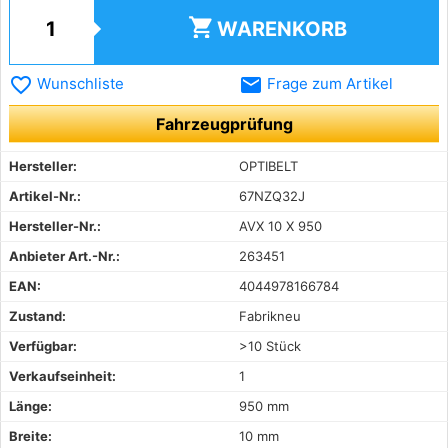
shopping_cart
WARENKORB
favorite_border
email
Wunschliste
Frage zum Artikel
Fahrzeugprüfung
Hersteller:
OPTIBELT
Artikel-Nr.:
67NZQ32J
Hersteller-Nr.:
AVX 10 X 950
Anbieter Art.-Nr.:
263451
EAN:
4044978166784
Zustand:
Fabrikneu
Verfügbar:
>10 Stück
Verkaufseinheit:
1
Länge:
950 mm
Breite:
10 mm