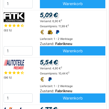
Warenkorb
5,09 €
2
Versand: 6,90 €
star
star
star
star
star_half
2
Gesamtpreis: 11,99 €
(93 %)
Lieferzeit: 1 - 2 Werktage
Zustand:
Fabrikneu
Warenkorb
5,54 €
2
Versand: 4,90 €
star
star
star
star
star_half
2
Gesamtpreis: 10,44 €
(96 %)
Lieferzeit: 1 - 2 Werktage
Zustand:
Fabrikneu
Warenkorb