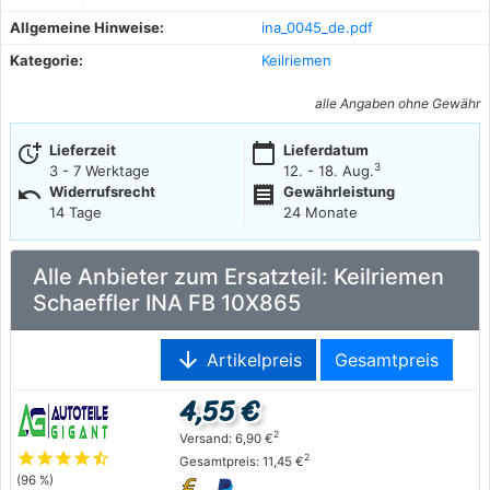
Allgemeine Hinweise:
ina_0045_de.pdf
Kategorie:
Keilriemen
alle Angaben ohne Gewähr
more_time
calendar_today
Lieferzeit
Lieferdatum
3
3 - 7 Werktage
12. - 18. Aug.
undo
receipt
Widerrufsrecht
Gewährleistung
14 Tage
24 Monate
Alle Anbieter zum Ersatzteil: Keilriemen
Schaeffler INA FB 10X865
arrow_downward
Artikelpreis
Gesamtpreis
4,55 €
2
Versand: 6,90 €
star
star
star
star
star_half
2
Gesamtpreis: 11,45 €
(96 %)