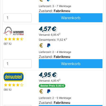
Lieferzeit: 3 - 7 Werktage
Zustand:
Fabrikneu
Warenkorb
4,57 €
2
Versand: 6,95 €
star
star
star
star
star_half
2
Gesamtpreis: 11,52 €
(97 %)
Lieferzeit: 2 - 4 Werktage
Zustand:
Fabrikneu
Warenkorb
4,95 €
2
Versand: 4,95 €
star
star
star
star
star_outline
Bester Preis 9,90 €
(90 %)
Lieferzeit: 2 - 5 Werktage
Zustand:
Fabrikneu