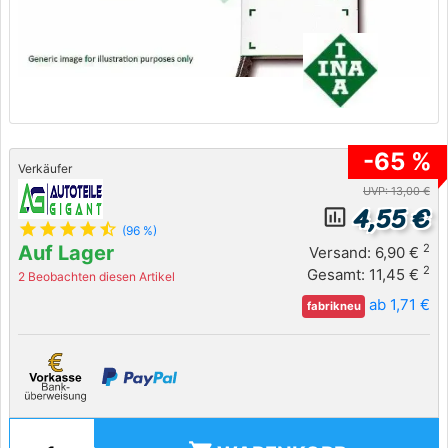
-65 %
Verkäufer
UVP: 13,00 €
4,55 €
insert_chart_outlined
star
star
star
star
star_half
(96 %)
Auf Lager
2
Versand: 6,90 €
2
Gesamt: 11,45 €
2 Beobachten diesen Artikel
ab 1,71 €
fabrikneu