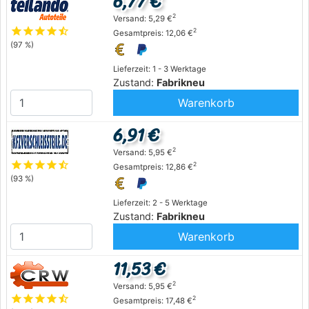
6,77 €
2
Versand: 5,29 €
star
star
star
star
star_half
2
Gesamtpreis: 12,06 €
(97 %)
Lieferzeit: 1 - 3 Werktage
Zustand:
Fabrikneu
Warenkorb
6,91 €
2
Versand: 5,95 €
star
star
star
star
star_half
2
Gesamtpreis: 12,86 €
(93 %)
Lieferzeit: 2 - 5 Werktage
Zustand:
Fabrikneu
Warenkorb
11,53 €
2
Versand: 5,95 €
star
star
star
star
star_half
2
Gesamtpreis: 17,48 €