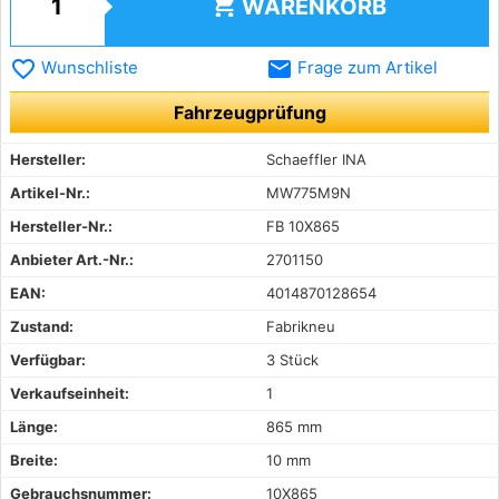
shopping_cart
WARENKORB
favorite_border
email
Wunschliste
Frage zum Artikel
Fahrzeugprüfung
Hersteller:
Schaeffler INA
Artikel-Nr.:
MW775M9N
Hersteller-Nr.:
FB 10X865
Anbieter Art.-Nr.:
2701150
EAN:
4014870128654
Zustand:
Fabrikneu
Verfügbar:
3 Stück
Verkaufseinheit:
1
Länge:
865 mm
Breite:
10 mm
Gebrauchsnummer:
10X865