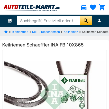
directions_car
favorite
shopping_cart
search
ballot
person
Riementrieb
Keil- / Rippenriemen
Keilriemen
Keilriemen Schaeff
Keilriemen Schaeffler INA FB 10X865