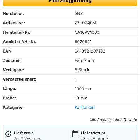
Fahrzeugprüfung
Hersteller:
SNR
Artikel-Nr.:
ZZ9P7QPM
Hersteller-Nr.:
CA10AV1000
Anbieter Art.-Nr.:
5020521
EAN:
3413521207402
Zustand:
Fabrikneu
Verfügbar:
5 Stück
Verkaufseinheit:
1
Länge:
1000 mm
Breite:
10 mm
Kategorie:
Keilriemen
alle Angaben ohne Gewähr
more_time
calendar_today
Lieferzeit
Lieferdatum
3
3 - 7 Werktage
12. - 18. Aug.