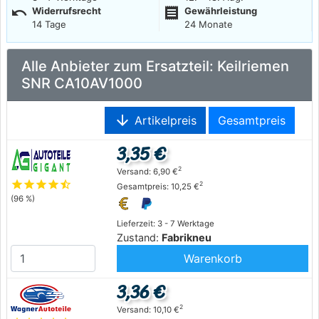
undo
receipt
Widerrufsrecht
Gewährleistung
14 Tage
24 Monate
Alle Anbieter zum Ersatzteil: Keilriemen
SNR CA10AV1000
arrow_downward
Artikelpreis
Gesamtpreis
3,35 €
2
Versand: 6,90 €
star
star
star
star
star_half
2
Gesamtpreis: 10,25 €
(96 %)
Lieferzeit: 3 - 7 Werktage
Zustand:
Fabrikneu
Warenkorb
3,36 €
2
Versand: 10,10 €