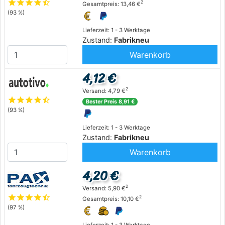
star
star
star
star
star_half
2
Gesamtpreis: 13,46 €
(93 %)
Lieferzeit: 1 - 3 Werktage
Zustand:
Fabrikneu
Warenkorb
4,12 €
2
Versand: 4,79 €
star
star
star
star
star_half
Bester Preis 8,91 €
(93 %)
Lieferzeit: 1 - 3 Werktage
Zustand:
Fabrikneu
Warenkorb
4,20 €
2
Versand: 5,90 €
star
star
star
star
star_half
2
Gesamtpreis: 10,10 €
(97 %)
Lieferzeit: 1 - 3 Werktage