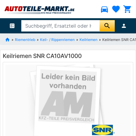
directions_car
favorite
shopping_cart
search
ballot
person
Riementrieb
Keil- / Rippenriemen
Keilriemen
Keilriemen SNR C
Keilriemen SNR CA10AV1000