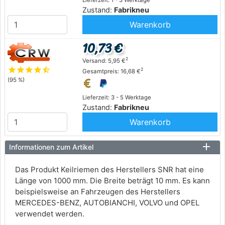
Zustand:
Fabrikneu
Warenkorb
10,73 €
2
Versand: 5,95 €
star
star
star
star
star_half
2
Gesamtpreis: 16,68 €
(95 %)
Lieferzeit: 3 - 5 Werktage
Zustand:
Fabrikneu
Warenkorb
Informationen zum Artikel
Das Produkt Keilriemen des Herstellers SNR hat eine
Länge von 1000 mm. Die Breite beträgt 10 mm. Es kann
beispielsweise an Fahrzeugen des Herstellers
MERCEDES-BENZ, AUTOBIANCHI, VOLVO und OPEL
verwendet werden.