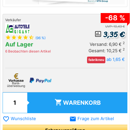
-68 %
Verkäufer
UVP: 10,43 €
3,35 €
insert_chart_outlined
star
star
star
star
star_half
(96 %)
Auf Lager
2
Versand: 6,90 €
2
Gesamt: 10,25 €
6 Beobachten diesen Artikel
ab 1,65 €
fabrikneu
shopping_cart
WARENKORB
favorite_border
email
Wunschliste
Frage zum Artikel