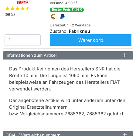
2
Versand: 4,90 €
star
star
star
star
star_half
Bester Preis 11,14 €
(96 %)
Lieferzeit: 1 - 2 Werktage
Zustand:
Fabrikneu
Warenkorb
Informationen zum Artikel
Das Produkt Keilriemen des Herstellers SNR hat die
Breite 10 mm. Die Länge ist 1060 mm. Es kann
beispielsweise an Fahrzeugen des Herstellers FIAT
verwendet werden.
Der angebotene Artikel wird unter anderem unter den
Original Ersatzteilnummern
bzw. Vergleichsnummern 7685362, 7685362 geführt.
OEM- / Vergleichsnummern