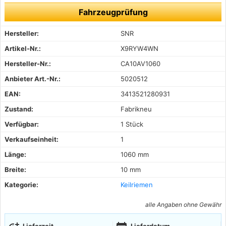
Fahrzeugprüfung
Hersteller:
SNR
Artikel-Nr.:
X9RYW4WN
Hersteller-Nr.:
CA10AV1060
Anbieter Art.-Nr.:
5020512
EAN:
3413521280931
Zustand:
Fabrikneu
Verfügbar:
1 Stück
Verkaufseinheit:
1
Länge:
1060 mm
Breite:
10 mm
Kategorie:
Keilriemen
alle Angaben ohne Gewähr