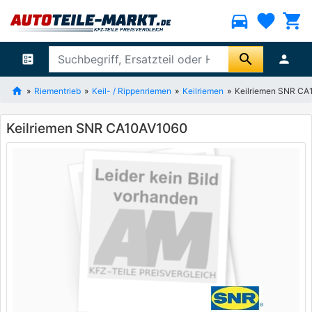
directions_car
favorite
shopping_cart
search
ballot
person
Riementrieb
Keil- / Rippenriemen
Keilriemen
Keilriemen SNR C
Keilriemen SNR CA10AV1060