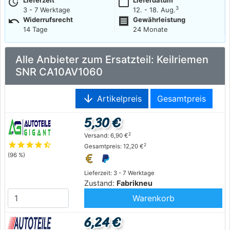
more_time
calendar_today
Lieferzeit
Lieferdatum
3
3 - 7 Werktage
12. - 18. Aug.
undo
receipt
Widerrufsrecht
Gewährleistung
14 Tage
24 Monate
Alle Anbieter zum Ersatzteil: Keilriemen
SNR CA10AV1060
arrow_downward
Artikelpreis
Gesamtpreis
5,30 €
2
Versand: 6,90 €
star
star
star
star
star_half
2
Gesamtpreis: 12,20 €
(96 %)
Lieferzeit: 3 - 7 Werktage
Zustand:
Fabrikneu
Warenkorb
6,24 €