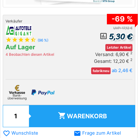
-69 %
Verkäufer
UVP: 17,12 €
5,30 €
insert_chart_outlined
star
star
star
star
star_half
(96 %)
Auf Lager
Letzter Artikel
2
Versand: 6,90 €
4 Beobachten diesen Artikel
2
Gesamt: 12,20 €
ab 2,46 €
fabrikneu
shopping_cart
WARENKORB
favorite_border
email
Wunschliste
Frage zum Artikel