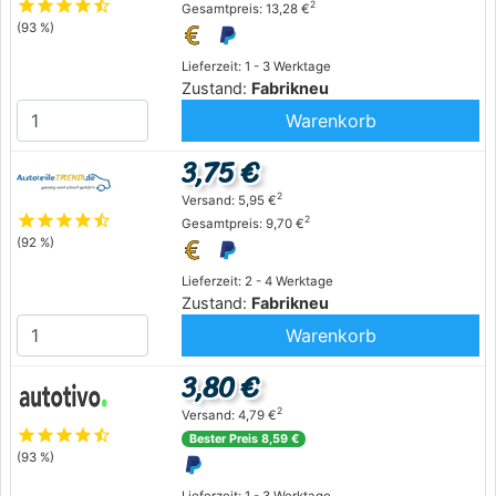
star
star
star
star
star_half
2
Gesamtpreis: 13,28 €
(93 %)
Lieferzeit: 1 - 3 Werktage
Zustand:
Fabrikneu
Warenkorb
3,75 €
2
Versand: 5,95 €
star
star
star
star
star_half
2
Gesamtpreis: 9,70 €
(92 %)
Lieferzeit: 2 - 4 Werktage
Zustand:
Fabrikneu
Warenkorb
3,80 €
2
Versand: 4,79 €
star
star
star
star
star_half
Bester Preis 8,59 €
(93 %)
Lieferzeit: 1 - 3 Werktage