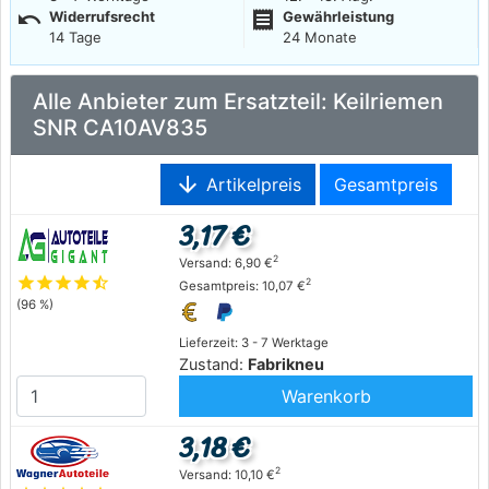
undo
receipt
Widerrufsrecht
Gewährleistung
14 Tage
24 Monate
Alle Anbieter zum Ersatzteil: Keilriemen
SNR CA10AV835
arrow_downward
Artikelpreis
Gesamtpreis
3,17 €
2
Versand: 6,90 €
star
star
star
star
star_half
2
Gesamtpreis: 10,07 €
(96 %)
Lieferzeit: 3 - 7 Werktage
Zustand:
Fabrikneu
Warenkorb
3,18 €
2
Versand: 10,10 €