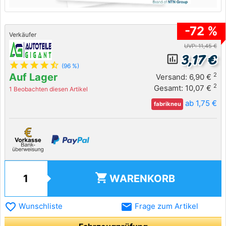
-72 %
Verkäufer
UVP: 11,45 €
3,17 €
insert_chart_outlined
star
star
star
star
star_half
(96 %)
Auf Lager
2
Versand: 6,90 €
2
Gesamt: 10,07 €
1 Beobachten diesen Artikel
ab 1,75 €
fabrikneu
shopping_cart
WARENKORB
favorite_border
email
Wunschliste
Frage zum Artikel