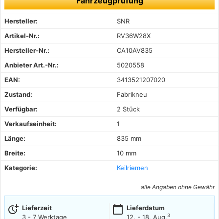
Fahrzeugprüfung
Hersteller:
SNR
Artikel-Nr.:
RV36W28X
Hersteller-Nr.:
CA10AV835
Anbieter Art.-Nr.:
5020558
EAN:
3413521207020
Zustand:
Fabrikneu
Verfügbar:
2 Stück
Verkaufseinheit:
1
Länge:
835 mm
Breite:
10 mm
Kategorie:
Keilriemen
alle Angaben ohne Gewähr
more_time
calendar_today
Lieferzeit
Lieferdatum
3
3 - 7 Werktage
12. - 18. Aug.