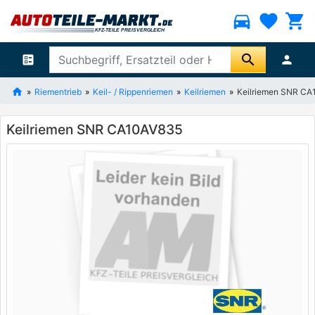
directions_car
favorite
shopping_cart
search
ballot
person
Riementrieb
Keil- / Rippenriemen
Keilriemen
Keilriemen SNR C
Keilriemen SNR CA10AV835