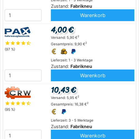
Zustand:
Fabrikneu
Warenkorb
4,00 €
2
Versand: 5,90 €
star
star
star
star
star_half
2
Gesamtpreis: 9,90 €
(97 %)
Lieferzeit: 1 - 3 Werktage
Zustand:
Fabrikneu
Warenkorb
10,43 €
2
Versand: 5,95 €
star
star
star
star
star_half
2
Gesamtpreis: 16,38 €
(95 %)
Lieferzeit: 3 - 5 Werktage
Zustand:
Fabrikneu
Warenkorb