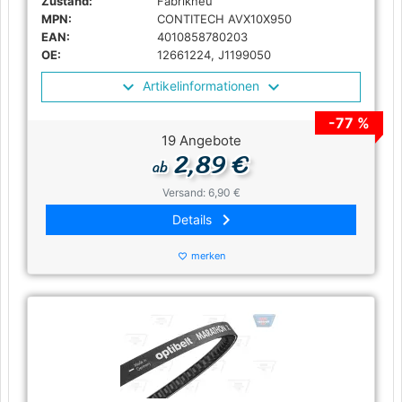
Zustand:
Fabrikneu
MPN:
CONTITECH AVX10X950
EAN:
4010858780203
OE:
12661224, J1199050
Artikelinformationen
-77 %
19 Angebote
2,89 €
ab
Versand: 6,90 €
keyboard_arrow_right
Details
merken
favorite_border