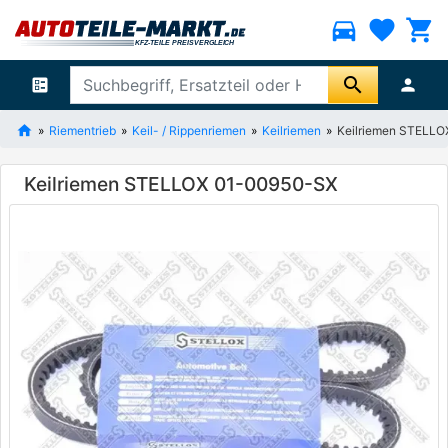
directions_car
favorite
shopping_cart
search
ballot
person
Riementrieb
Keil- / Rippenriemen
Keilriemen
Keilriemen STELL
Keilriemen STELLOX 01-00950-SX