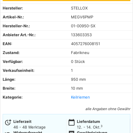
Hersteller:
STELLOX
Artikel-Nr.:
MEGV6PMP
Hersteller-Nr.:
01-00950-SX
Anbieter Art.-Nr.:
133603353
EAN:
4057276008151
Zustand:
Fabrikneu
Verfügbar:
0 Stück
Verkaufseinheit:
1
Länge:
950 mm
Breite:
10 mm
Kategorie:
Keilriemen
alle Angaben ohne Gewähr
more_time
calendar_today
Lieferzeit
Lieferdatum
3
46 - 48 Werktage
12. - 14. Okt.
Widerrufsrecht
Gewährleistung