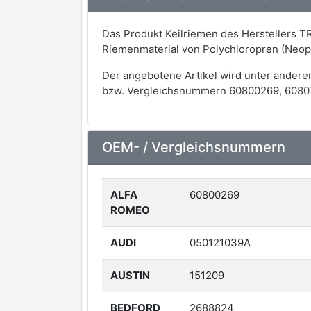
Das Produkt Keilriemen des Herstellers TR
Riemenmaterial von Polychloropren (Neop
Der angebotene Artikel wird unter andere
bzw. Vergleichsnummern 60800269, 60807
OEM- / Vergleichsnummern
ALFA
60800269
ROMEO
AUDI
050121039A
AUSTIN
151209
BEDFORD
2688824