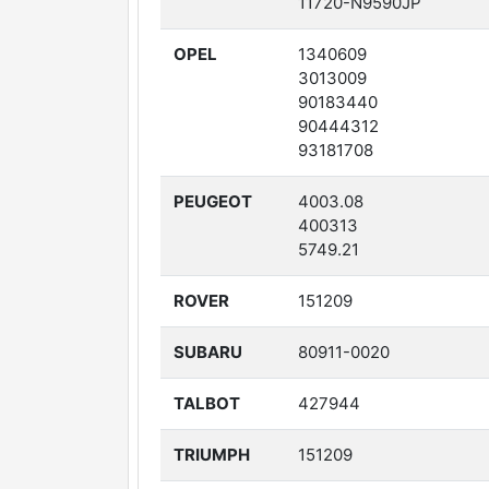
11720-N9590JP
OPEL
1340609
3013009
90183440
90444312
93181708
PEUGEOT
4003.08
400313
5749.21
ROVER
151209
SUBARU
80911-0020
TALBOT
427944
TRIUMPH
151209