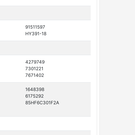
91511597
HY391-18
4279749
7301221
7671402
1648398
6175292
85HF6C301F2A