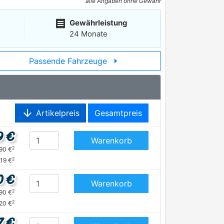
alle Angaben ohne Gewähr
receipt
Gewährleistung
24 Monate
arrow_right
Passende Fahrzeuge
arrow_downward
Artikelpreis
Gesamtpreis
9 €
Warenkorb
2
,90 €
2
,19 €
0 €
Warenkorb
2
,90 €
2
,20 €
7 €