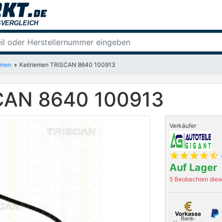
emen
Keilriemen TRISCAN 8640 100913
SCAN 8640 100913
Verkäufer
star
star
star
star
star_half
Auf Lager
5 Beobachten diese