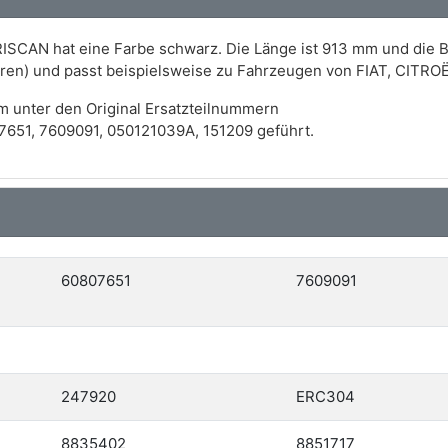
ISCAN hat eine Farbe schwarz. Die Länge ist 913 mm und die Br
ren) und passt beispielsweise zu Fahrzeugen von FIAT, CITRO
m unter den Original Ersatzteilnummern
651, 7609091, 050121039A, 151209 geführt.
60807651
7609091
247920
ERC304
8835402
8851717