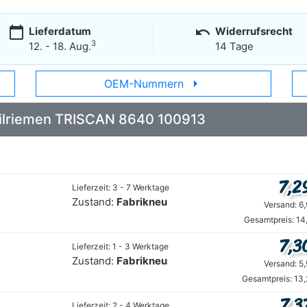
calendar_today
undo
Lieferdatum
Widerrufsrecht
3
12. - 18. Aug.
14 Tage
arrow_right
OEM-Nummern
Keilriemen TRISCAN 8640 100913
7,2
Lieferzeit: 3 - 7 Werktage
Zustand:
Fabrikneu
Versand: 6
Gesamtpreis: 14
7,3
Lieferzeit: 1 - 3 Werktage
Zustand:
Fabrikneu
Versand: 5
Gesamtpreis: 13
7,3
Lieferzeit: 2 - 4 Werktage