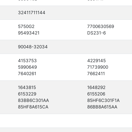
32411711144
5750G2
7700630569
95493421
DS231-6
90048-32034
4153753
4229145
5990649
71739900
7640261
7662411
1643815
1648292
6153229
6155206
83BB6C301AA
85HF6C301F1A
85HF8A615CA
86BB8A615AA