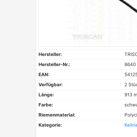
Hersteller:
TRIS
Hersteller-Nr.:
8640
EAN:
5412
Verfügbar:
2 Stü
Länge:
913 
Farbe:
schw
Riemenmaterial:
Polyc
Kategorie:
Keilr