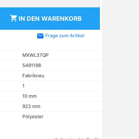
shopping_cart
IN DEN
WARENKORB
email
Frage zum Artikel
MXWL37QP
5491198
Fabrikneu
1
10 mm
923 mm
Polyester