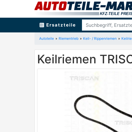
ballot
Ersatzteile
Autoteile
Riementrieb
Keil- / Rippenriemen
Keilri
Keilriemen TRI