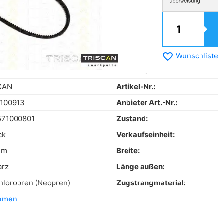
favorite_border
Wunschliste
CAN
Artikel-Nr.:
 100913
Anbieter Art.-Nr.:
571000801
Zustand:
ck
Verkaufseinheit:
mm
Breite:
arz
Länge außen:
hloropren (Neopren)
Zugstrangmaterial:
iemen