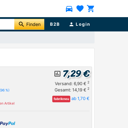
directions_car
favorite
shopping_cart
search
Finden
B2B
person
Login
7,29 €
insert_chart_outlined
2
Versand: 6,90 €
2
Gesamt: 14,19 €
(96 %)
ab 1,70 €
fabrikneu
n Artikel