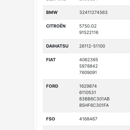
BMW
32411274563
CITROËN
5750.G2
91522116
DAIHATSU
26112-51100
FIAT
4062365
5978842
7609091
FORD
1629874
6110531
83BB6C301AB
85HF6C301FA
FSO
4168467