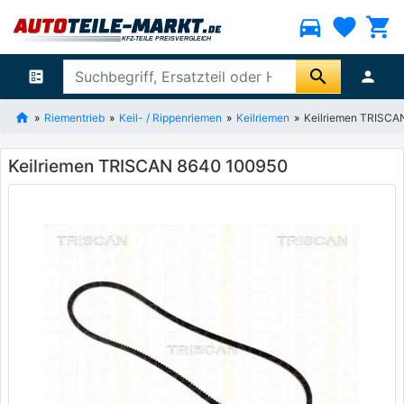
directions_car
favorite
shopping_cart
search
ballot
person
Riementrieb
Keil- / Rippenriemen
Keilriemen
Keilriemen TRISCA
Keilriemen TRISCAN 8640 100950