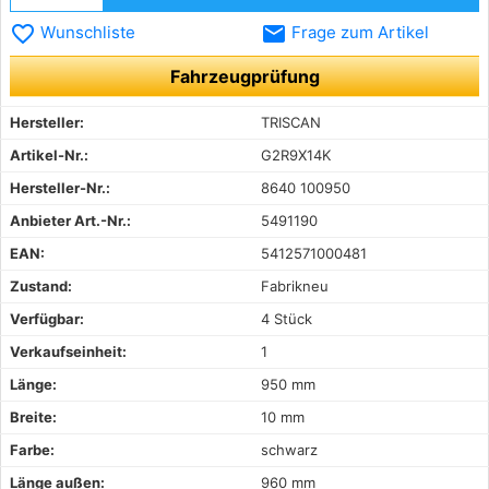
favorite_border
email
Wunschliste
Frage zum Artikel
Fahrzeugprüfung
Hersteller:
TRISCAN
Artikel-Nr.:
G2R9X14K
Hersteller-Nr.:
8640 100950
Anbieter Art.-Nr.:
5491190
EAN:
5412571000481
Zustand:
Fabrikneu
Verfügbar:
4 Stück
Verkaufseinheit:
1
Länge:
950 mm
Breite:
10 mm
Farbe:
schwarz
Länge außen:
960 mm