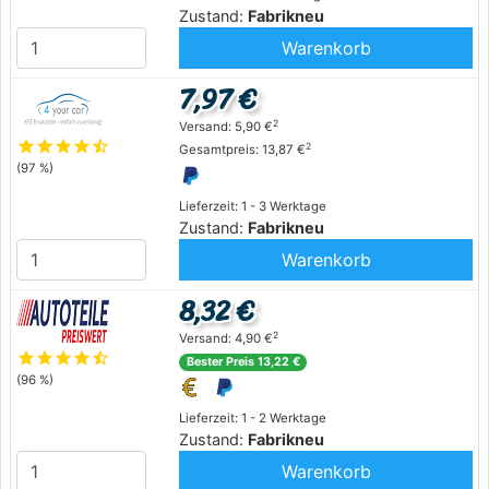
Zustand:
Fabrikneu
Warenkorb
7,97 €
2
Versand: 5,90 €
star
star
star
star
star_half
2
Gesamtpreis: 13,87 €
(97 %)
Lieferzeit: 1 - 3 Werktage
Zustand:
Fabrikneu
Warenkorb
8,32 €
2
Versand: 4,90 €
star
star
star
star
star_half
Bester Preis 13,22 €
(96 %)
Lieferzeit: 1 - 2 Werktage
Zustand:
Fabrikneu
Warenkorb