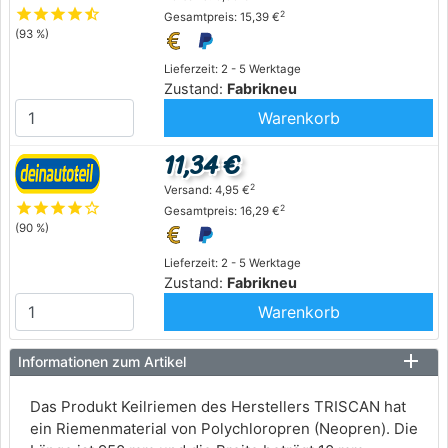
star
star
star
star
star_half
2
Gesamtpreis: 15,39 €
(93 %)
Lieferzeit: 2 - 5 Werktage
Zustand:
Fabrikneu
Warenkorb
11,34 €
2
Versand: 4,95 €
star
star
star
star
star_outline
2
Gesamtpreis: 16,29 €
(90 %)
Lieferzeit: 2 - 5 Werktage
Zustand:
Fabrikneu
Warenkorb
Informationen zum Artikel
Das Produkt Keilriemen des Herstellers TRISCAN hat
ein Riemenmaterial von Polychloropren (Neopren). Die