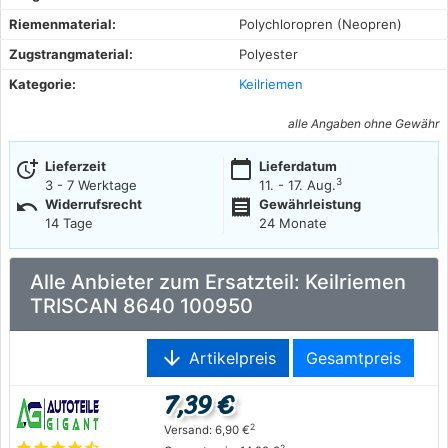
Riemenmaterial:
Polychloropren (Neopren)
Zugstrangmaterial:
Polyester
Kategorie:
Keilriemen
alle Angaben ohne Gewähr
more_time
calendar_today
Lieferzeit
Lieferdatum
3
3 - 7 Werktage
11. - 17. Aug.
undo
receipt
Widerrufsrecht
Gewährleistung
14 Tage
24 Monate
Alle Anbieter zum Ersatzteil: Keilriemen
TRISCAN 8640 100950
arrow_downward
Artikelpreis
Gesamtpreis
7,39 €
2
Versand: 6,90 €
2