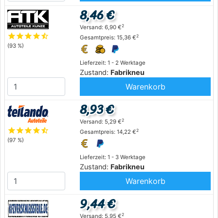
8,46 €
2
Versand: 6,90 €
star
star
star
star
star_half
2
Gesamtpreis: 15,36 €
(93 %)
Lieferzeit: 1 - 2 Werktage
Zustand:
Fabrikneu
Warenkorb
8,93 €
2
Versand: 5,29 €
star
star
star
star
star_half
2
Gesamtpreis: 14,22 €
(97 %)
Lieferzeit: 1 - 3 Werktage
Zustand:
Fabrikneu
Warenkorb
9,44 €
2
Versand: 5,95 €