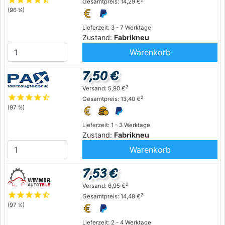
star
star
star
star
star_half
Gesamtpreis: 14,29 €
(96 %)
Lieferzeit: 3 - 7 Werktage
Zustand:
Fabrikneu
Warenkorb
7,50 €
2
Versand: 5,90 €
star
star
star
star
star_half
2
Gesamtpreis: 13,40 €
(97 %)
Lieferzeit: 1 - 3 Werktage
Zustand:
Fabrikneu
Warenkorb
7,53 €
2
Versand: 6,95 €
star
star
star
star
star_half
2
Gesamtpreis: 14,48 €
(97 %)
Lieferzeit: 2 - 4 Werktage