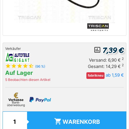
7,39 €
insert_chart_outlined
Verkäufer
2
Versand: 6,90 €
star
star
star
star
star_half
2
Gesamt: 14,29 €
(96 %)
Auf Lager
ab 1,59 €
fabrikneu
5 Beobachten diesen Artikel
shopping_cart
WARENKORB