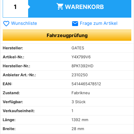
shopping_cart
WARENKORB
favorite_border
email
Wunschliste
Frage zum Artikel
Fahrzeugprüfung
Hersteller:
GATES
Artikel-Nr.:
Y4X799V6
Hersteller-Nr.:
8PK1392HD
Anbieter Art.-Nr.:
2310250
EAN:
5414465478512
Zustand:
Fabrikneu
Verfügbar:
3 Stück
Verkaufseinheit:
1
Länge:
1392 mm
Breite:
28 mm