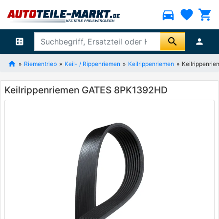
directions_car
favorite
shopping_cart
search
ballot
person
Riementrieb
Keil- / Rippenriemen
Keilrippenriemen
Keilrippenr
Keilrippenriemen GATES 8PK1392HD