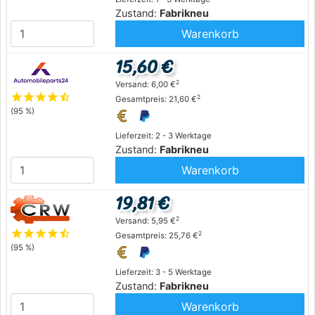
Zustand:
Fabrikneu
Warenkorb
15,60 €
2
Versand: 6,00 €
star
star
star
star
star_half
2
Gesamtpreis: 21,60 €
(95 %)
Lieferzeit: 2 - 3 Werktage
Zustand:
Fabrikneu
Warenkorb
19,81 €
2
Versand: 5,95 €
star
star
star
star
star_half
2
Gesamtpreis: 25,76 €
(95 %)
Lieferzeit: 3 - 5 Werktage
Zustand:
Fabrikneu
Warenkorb