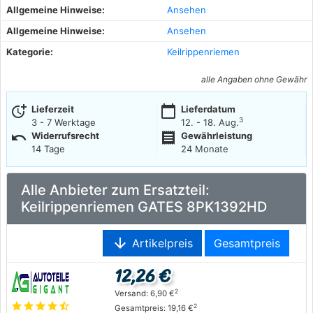
Allgemeine Hinweise:
Ansehen
Allgemeine Hinweise:
Ansehen
Kategorie:
Keilrippenriemen
alle Angaben ohne Gewähr
more_time
calendar_today
Lieferzeit
Lieferdatum
3
3 - 7 Werktage
12. - 18. Aug.
undo
receipt
Widerrufsrecht
Gewährleistung
14 Tage
24 Monate
Alle Anbieter zum Ersatzteil:
Keilrippenriemen GATES 8PK1392HD
arrow_downward
Artikelpreis
Gesamtpreis
12,26 €
2
Versand: 6,90 €
star
star
star
star
star_half
2
Gesamtpreis: 19,16 €