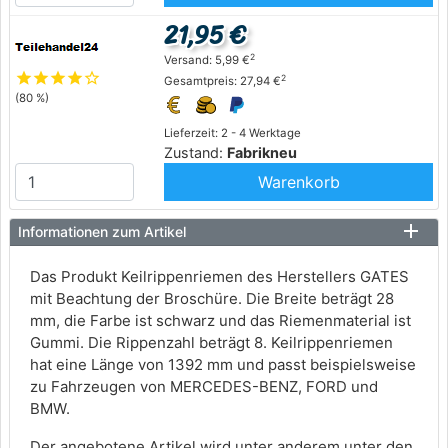
21,95 €
2
Versand: 5,99 €
star
star
star
star
star_outline
2
Gesamtpreis: 27,94 €
(80 %)
Lieferzeit: 2 - 4 Werktage
Zustand:
Fabrikneu
Warenkorb
Informationen zum Artikel
Das Produkt Keilrippenriemen des Herstellers GATES
mit Beachtung der Broschüre. Die Breite beträgt 28
mm, die Farbe ist schwarz und das Riemenmaterial ist
Gummi. Die Rippenzahl beträgt 8. Keilrippenriemen
hat eine Länge von 1392 mm und passt beispielsweise
zu Fahrzeugen von MERCEDES-BENZ, FORD und
BMW.
Der angebotene Artikel wird unter anderem unter den