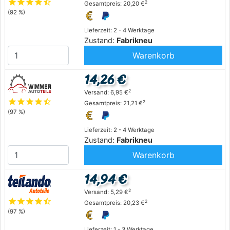
star
star
star
star
star_half
2
Gesamtpreis: 20,20 €
(92 %)
Lieferzeit: 2 - 4 Werktage
Zustand:
Fabrikneu
Warenkorb
14,26 €
2
Versand: 6,95 €
star
star
star
star
star_half
2
Gesamtpreis: 21,21 €
(97 %)
Lieferzeit: 2 - 4 Werktage
Zustand:
Fabrikneu
Warenkorb
14,94 €
2
Versand: 5,29 €
star
star
star
star
star_half
2
Gesamtpreis: 20,23 €
(97 %)
Lieferzeit: 1 - 3 Werktage