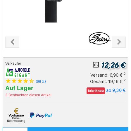
chevron_left
chevron_right
Previous
Next
12,26 €
insert_chart_outlined
Verkäufer
2
Versand: 6,90 €
star
star
star
star
star_half
2
Gesamt: 19,16 €
(96 %)
Auf Lager
ab 9,30 €
fabrikneu
3 Beobachten diesen Artikel