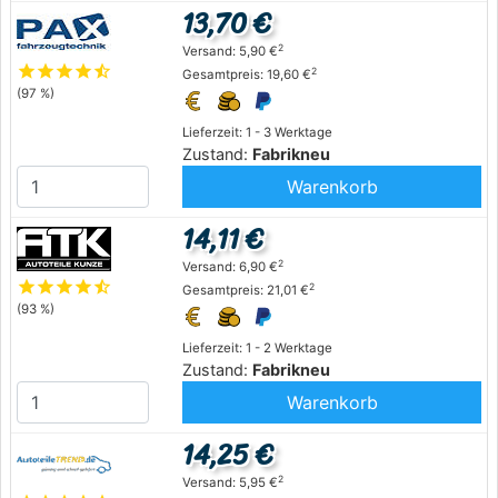
13,70 €
2
Versand: 5,90 €
star
star
star
star
star_half
2
Gesamtpreis: 19,60 €
(97 %)
Lieferzeit: 1 - 3 Werktage
Zustand:
Fabrikneu
Warenkorb
14,11 €
2
Versand: 6,90 €
star
star
star
star
star_half
2
Gesamtpreis: 21,01 €
(93 %)
Lieferzeit: 1 - 2 Werktage
Zustand:
Fabrikneu
Warenkorb
14,25 €
2
Versand: 5,95 €