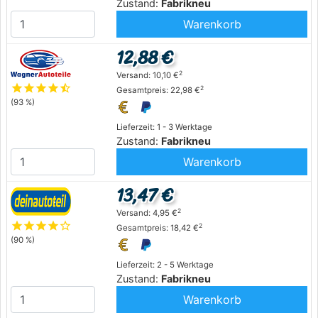
Zustand:
Fabrikneu
Warenkorb
12,88 €
2
Versand: 10,10 €
star
star
star
star
star_half
2
Gesamtpreis: 22,98 €
(93 %)
Lieferzeit: 1 - 3 Werktage
Zustand:
Fabrikneu
Warenkorb
13,47 €
2
Versand: 4,95 €
star
star
star
star
star_outline
2
Gesamtpreis: 18,42 €
(90 %)
Lieferzeit: 2 - 5 Werktage
Zustand:
Fabrikneu
Warenkorb