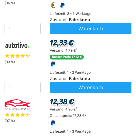
(96 %)
Lieferzeit: 3 - 7 Werktage
Zustand:
Fabrikneu
Warenkorb
12,33 €
2
Versand: 4,79 €
star
star
star
star
star_half
Bester Preis 17,12 €
(93 %)
Lieferzeit: 1 - 3 Werktage
Zustand:
Fabrikneu
Warenkorb
12,38 €
2
Versand: 4,90 €
star
star
star
star
star_half
2
Gesamtpreis: 17,28 €
(97 %)
Lieferzeit: 1 - 3 Werktage