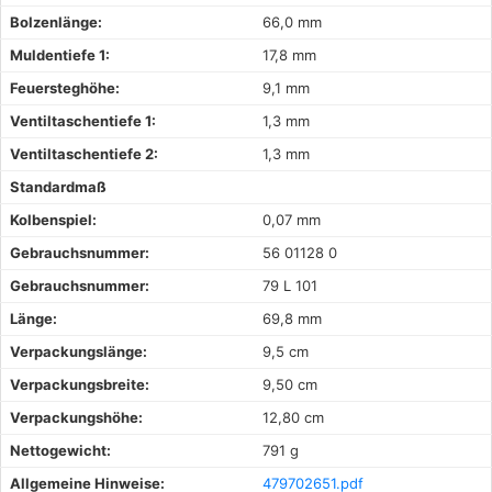
Bolzenlänge:
66,0 mm
Muldentiefe 1:
17,8 mm
Feuersteghöhe:
9,1 mm
Ventiltaschentiefe 1:
1,3 mm
Ventiltaschentiefe 2:
1,3 mm
Standardmaß
Kolbenspiel:
0,07 mm
Gebrauchsnummer:
56 01128 0
Gebrauchsnummer:
79 L 101
Länge:
69,8 mm
Verpackungslänge:
9,5 cm
Verpackungsbreite:
9,50 cm
Verpackungshöhe:
12,80 cm
Nettogewicht:
791 g
Allgemeine Hinweise:
479702651.pdf