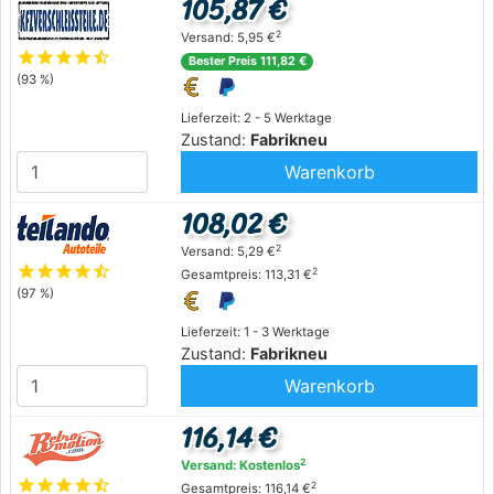
105,87 €
2
Versand: 5,95 €
star
star
star
star
star_half
Bester Preis 111,82 €
(93 %)
Lieferzeit: 2 - 5 Werktage
Zustand:
Fabrikneu
Warenkorb
108,02 €
2
Versand: 5,29 €
star
star
star
star
star_half
2
Gesamtpreis: 113,31 €
(97 %)
Lieferzeit: 1 - 3 Werktage
Zustand:
Fabrikneu
Warenkorb
116,14 €
2
Versand: Kostenlos
star
star
star
star
star_half
2
Gesamtpreis: 116,14 €