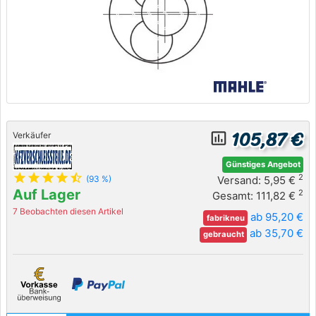
105,87 €
insert_chart_outlined
Verkäufer
Günstiges Angebot
star
star
star
star
star_half
2
Versand: 5,95 €
(93 %)
Auf Lager
2
Gesamt: 111,82 €
7 Beobachten diesen Artikel
ab 95,20 €
fabrikneu
ab 35,70 €
gebraucht