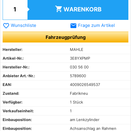
shopping_cart
WARENKORB
favorite_border
email
Wunschliste
Frage zum Artikel
Fahrzeugprüfung
Hersteller:
MAHLE
Artikel-Nr.:
3E8YXPMP
Hersteller-Nr.:
030 56 00
Anbieter Art.-Nr.:
5789600
EAN:
4009026549537
Zustand:
Fabrikneu
Verfügbar:
1 Stück
Verkaufseinheit:
1
Einbauposition:
am Lenkzylinder
Einbauposition:
Achsanschlag an Rahmen