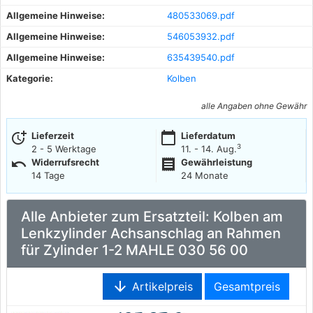
Allgemeine Hinweise:
480533069.pdf
Allgemeine Hinweise:
546053932.pdf
Allgemeine Hinweise:
635439540.pdf
Kategorie:
Kolben
alle Angaben ohne Gewähr
more_time
calendar_today
Lieferzeit
Lieferdatum
3
2 - 5 Werktage
11. - 14. Aug.
undo
receipt
Widerrufsrecht
Gewährleistung
14 Tage
24 Monate
Alle Anbieter zum Ersatzteil: Kolben am
Lenkzylinder Achsanschlag an Rahmen
für Zylinder 1-2 MAHLE 030 56 00
arrow_downward
Artikelpreis
Gesamtpreis