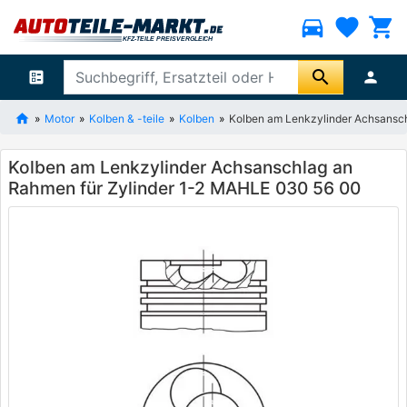
directions_car
favorite
shopping_cart
search
ballot
person
Motor
Kolben & -teile
Kolben
Kolben am Lenkzylinder Achsansc
Kolben am Lenkzylinder Achsanschlag an
Rahmen für Zylinder 1-2 MAHLE 030 56 00