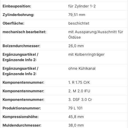
Einbauposition:
für Zylinder 1-2
Zylinderbohrung:
79,51 mm
Oberfläche:
beschichtet
mechanisch bearbeitet:
mit Aussparung/Ausschnitt für
Öldüse
Bolzendurchmesser:
26,0 mm
Ergänzungsartikel /
mit Kolbenringträger
Ergänzende Info 2:
Ergänzungsartikel /
ohne Kühlkanal
Ergänzende Info 2:
Komponentennummer:
1. R 1.75 CrK
Komponentennummer:
2. M 2.0 IFU
Komponentennummer:
3. DSF 3.0 Cr
Produktionsnummer:
79 L 101
Kompressionshöhe:
45,8 mm
Muldendurchmesser:
38,0 mm