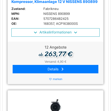
Kompressor, Klimaanlage 12 V NISSENS 890899
Zustand:
Fabrikneu
MPN:
NISSENS 890899
EAN:
5707286482425
OE:
168357, ACP1638000S
Artikelinformationen
12 Angebote
263,77 €
ab
Versand: 4,90 €
keyboard_arrow_right
Details
merken
favorite_border