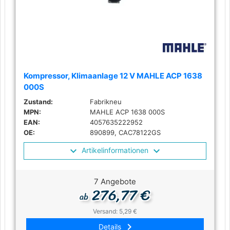
Kompressor, Klimaanlage 12 V MAHLE ACP 1638
000S
Zustand:
Fabrikneu
MPN:
MAHLE ACP 1638 000S
EAN:
4057635222952
OE:
890899, CAC78122GS
Artikelinformationen
7 Angebote
276,77 €
ab
Versand: 5,29 €
keyboard_arrow_right
Details