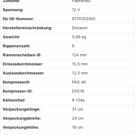
Zustand:
Fabrikneu
Spannung:
12 V
für OE-Nummer:
97701D3300
Herstellereinschränkung:
Doowon
Gewicht:
5,66 kg
Rippenanzahl:
6
Riemenscheiben-Ø:
124 mm
Einlassdurchmesser:
15,5 mm
Auslassdurchmesser:
12,5 mm
Kompressoröl:
PAG 46
Kompressor-ID:
DVE16
Kältemittel:
R 134a
Verpackungslänge:
31 cm
Verpackungsbreite:
24 cm
Verpackungshöhe:
19 cm