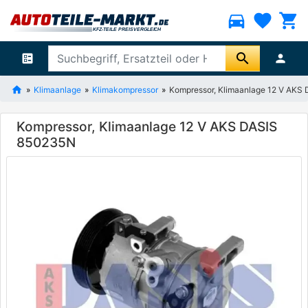
directions_car
favorite
shopping_cart
search
ballot
person
Klimaanlage
Klimakompressor
Kompressor, Klimaanlage 12 V AKS
Kompressor, Klimaanlage 12 V AKS DASIS
850235N