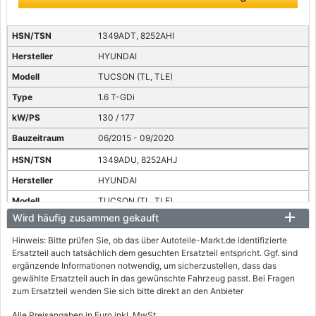
1349ADT, 8252AHI
HYUNDAI
TUCSON (TL, TLE)
1.6 T-GDi
130 / 177
06/2015 - 09/2020
1349ADU, 8252AHJ
HYUNDAI
TUCSON (TL, TLE)
Wird häufig zusammen gekauft
1.6 T-GDi Allrad
Hinweis: Bitte prüfen Sie, ob das über Autoteile-Markt.de identifizierte
130 / 177
Ersatzteil auch tatsächlich dem gesuchten Ersatzteil entspricht. Ggf. sind
06/2015 - 09/2020
ergänzende Informationen notwendig, um sicherzustellen, dass das
gewählte Ersatzteil auch in das gewünschte Fahrzeug passt. Bei Fragen
zum Ersatzteil wenden Sie sich bitte direkt an den Anbieter
Alle Preisangaben in Euro inkl. MwSt.