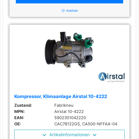
merken
favorite_border
Kompressor, Klimaanlage Airstal 10-4222
Zustand:
Fabrikneu
MPN:
Airstal 10-4222
EAN:
5902301042220
OE:
CAC78122GS, CA500-NFFAA-04
Artikelinformationen