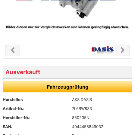
chevron_left
chevron_right
Previous
Next
Ausverkauft
Fahrzeugprüfung
Hersteller:
AKS DASIS
Artikel-Nr.:
7L6RW833
Hersteller-Nr.:
850235N
EAN:
4044455849032