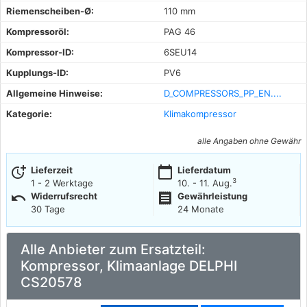
Riemenscheiben-Ø:
110 mm
Kompressoröl:
PAG 46
Kompressor-ID:
6SEU14
Kupplungs-ID:
PV6
Allgemeine Hinweise:
D_COMPRESSORS_PP_EN....
Kategorie:
Klimakompressor
alle Angaben ohne Gewähr
more_time
calendar_today
Lieferzeit
Lieferdatum
3
1 - 2 Werktage
10. - 11. Aug.
undo
receipt
Widerrufsrecht
Gewährleistung
30 Tage
24 Monate
Alle Anbieter zum Ersatzteil:
Kompressor, Klimaanlage DELPHI
CS20578