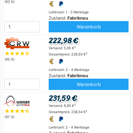
(93 %)
Lieferzeit: 1 - 3 Werktage
Zustand:
Fabrikneu
Warenkorb
222,98 €
2
Versand: 5,95 €
star
star
star
star
star_half
2
Gesamtpreis: 228,93 €
(95 %)
Lieferzeit: 2 - 4 Werktage
Zustand:
Fabrikneu
Warenkorb
231,59 €
2
Versand: 6,95 €
star
star
star
star
star_half
2
Gesamtpreis: 238,54 €
(97 %)
Lieferzeit: 2 - 4 Werktage