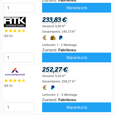
Zustand:
Fabrikneu
Warenkorb
233,83 €
2
Versand: 6,90 €
star
star
star
star
star_half
2
Gesamtpreis: 240,73 €
(93 %)
Lieferzeit: 1 - 2 Werktage
Zustand:
Fabrikneu
Warenkorb
252,27 €
2
Versand: 6,00 €
star
star
star
star
star_half
2
Gesamtpreis: 258,27 €
(95 %)
Lieferzeit: 2 - 3 Werktage
Zustand:
Fabrikneu
Warenkorb