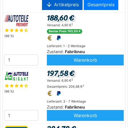
arrow_downward
Artikelpreis
Gesamtpreis
188,60 €
2
Versand: 4,90 €
star
star
star
star
star_half
Bester Preis 193,50 €
(96 %)
Lieferzeit: 1 - 2 Werktage
Zustand:
Fabrikneu
Warenkorb
197,58 €
2
Versand: 6,90 €
star
star
star
star
star_half
2
Gesamtpreis: 204,48 €
(96 %)
Lieferzeit: 3 - 7 Werktage
Zustand:
Fabrikneu
Warenkorb