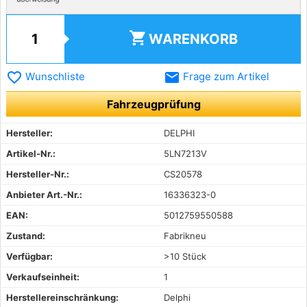
shopping_cart
WARENKORB
favorite_border
email
Wunschliste
Frage zum Artikel
Fahrzeugprüfung
Hersteller:
DELPHI
Artikel-Nr.:
5LN7213V
Hersteller-Nr.:
CS20578
Anbieter Art.-Nr.:
16336323-0
EAN:
5012759550588
Zustand:
Fabrikneu
Verfügbar:
>10 Stück
Verkaufseinheit:
1
Herstellereinschränkung:
Delphi