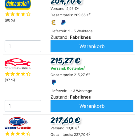
204,70 €
2
Versand: 4,95 €
star
star
star
star
star_outline
2
Gesamtpreis: 209,65 €
(90 %)
Lieferzeit: 2 - 5 Werktage
Zustand:
Fabrikneu
Warenkorb
215,27 €
2
Versand: Kostenlos
star
star
star
star
star_half
2
Gesamtpreis: 215,27 €
(97 %)
Lieferzeit: 1 - 3 Werktage
Zustand:
Fabrikneu
Warenkorb
217,60 €
2
Versand: 10,10 €
star
star
star
star
star_half
2
Gesamtpreis: 227,70 €