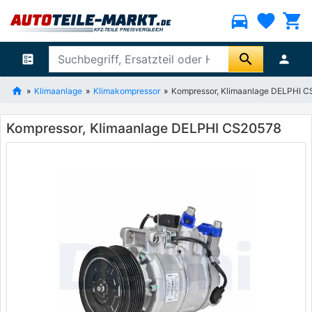
directions_car
favorite
shopping_cart
search
ballot
person
Klimaanlage
Klimakompressor
Kompressor, Klimaanlage DELPHI 
Kompressor, Klimaanlage DELPHI CS20578