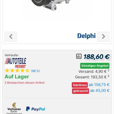
chevron_left
chevron_right
Previous
Next
188,60 €
insert_chart_outlined
Verkäufer
Günstiges Angebot
star
star
star
star
star_half
2
Versand: 4,90 €
(96 %)
Auf Lager
2
Gesamt: 193,50 €
2 Beobachten diesen Artikel
ab 156,75 €
fabrikneu
ab 45,00 €
gebraucht