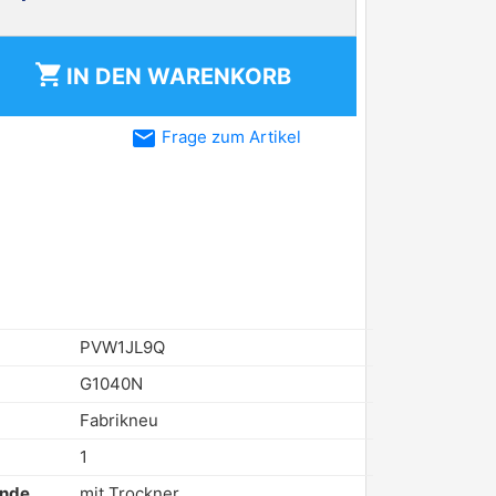
shopping_cart
IN DEN
WARENKORB
email
Frage zum Artikel
PVW1JL9Q
G1040N
Fabrikneu
1
ende
mit Trockner