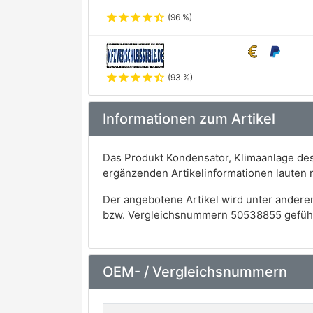
star
star
star
star
star_half
(96 %)
star
star
star
star
star_half
(93 %)
Informationen zum Artikel
Das Produkt Kondensator, Klimaanlage des 
ergänzenden Artikelinformationen lauten
Der angebotene Artikel wird unter andere
bzw. Vergleichsnummern 50538855 gefüh
OEM- / Vergleichsnummern