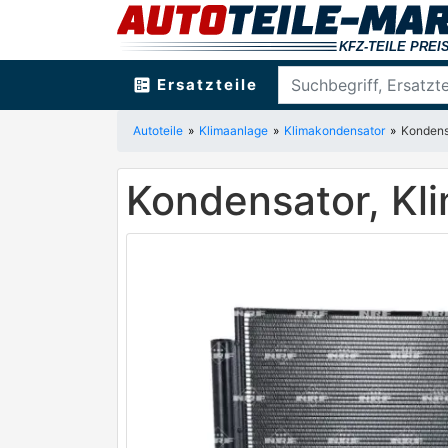
ballot
Ersatzteile
Autoteile
Klimaanlage
Klimakondensator
Kondens
Kondensator, K