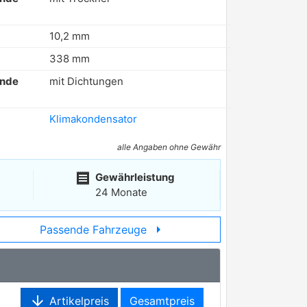
10,2 mm
338 mm
ende
mit Dichtungen
Klimakondensator
alle Angaben ohne Gewähr
receipt
Gewährleistung
24 Monate
arrow_right
Passende Fahrzeuge
arrow_downward
Artikelpreis
Gesamtpreis