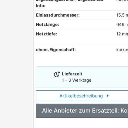
Info:
Einlassdurchmesser:
15,5
Netzlänge:
646 
Netztiefe:
12 m
chem. Eigenschaft:
korro
more_time
Lieferzeit
1 - 3 Werktage
arrow_right
Artikelbeschreibung
Alle Anbieter zum Ersatzteil: 