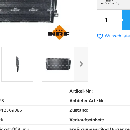
favorite_border
Wunschliste
chevron_right
Next
Artikel-Nr.:
68
Anbieter Art.-Nr.:
042369086
Zustand:
ck
Verkaufseinheit:
ickstofffüllung
Ergänzungsartikel / Ergänz