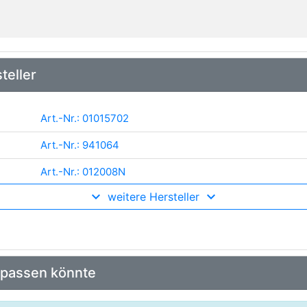
teller
Art.-Nr.: 01015702
Art.-Nr.: 941064
Art.-Nr.: 012008N
weitere Hersteller
Art.-Nr.: DCN09004
Art.-Nr.: 358795
Art.-Nr.: AC1088000S
 passen könnte