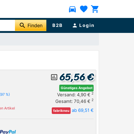
directions_car
favorite
shopping_cart
search
Finden
B2B
person
Login
65,56 €
insert_chart_outlined
Günstiges Angebot
2
Versand: 4,90 €
(97 %)
2
Gesamt: 70,46 €
n Artikel
ab 69,51 €
fabrikneu