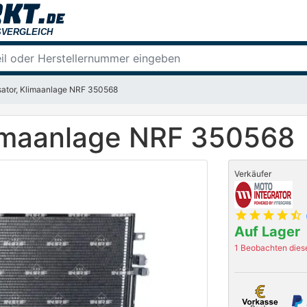
ator, Klimaanlage NRF 350568
limaanlage NRF 350568
Verkäufer
star
star
star
star
star_half
Auf Lager
1 Beobachten diese