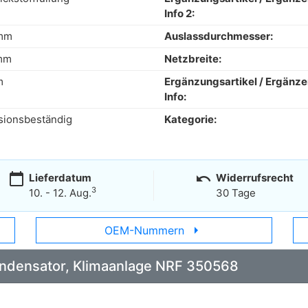
Info 2:
 mm
Auslassdurchmesser:
mm
Netzbreite:
m
Ergänzungsartikel / Ergänz
Info:
sionsbeständig
Kategorie:
calendar_today
undo
Lieferdatum
Widerrufsrecht
3
10. - 12. Aug.
30 Tage
arrow_right
OEM-Nummern
Kondensator, Klimaanlage NRF 350568