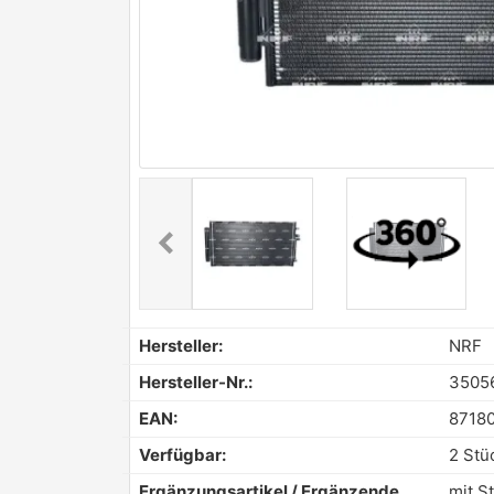
chevron_left
Previous
Hersteller:
NRF
Hersteller-Nr.:
3505
EAN:
8718
Verfügbar:
2 Stü
Ergänzungsartikel / Ergänzende
mit St