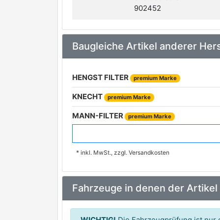
902452
Baugleiche Artikel anderer Hers
HENGST FILTER
premium Marke
KNECHT
premium Marke
MANN-FILTER
premium Marke
METAL LEVE
* inkl. MwSt., zzgl. Versandkosten
Fahrzeuge in denen der Artikel
WICHTIG!
Die Fahrzeugprüfung ist nur e