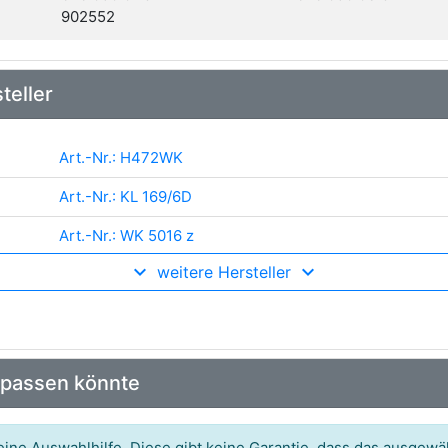
902552
teller
Art.-Nr.: H472WK
Art.-Nr.: KL 169/6D
Art.-Nr.: WK 5016 z
weitere Hersteller
Art.-Nr.: KL1696D
 passen könnte
ine Auswahlhilfe. Diese gibt keine Garantie, dass das ausgewäh