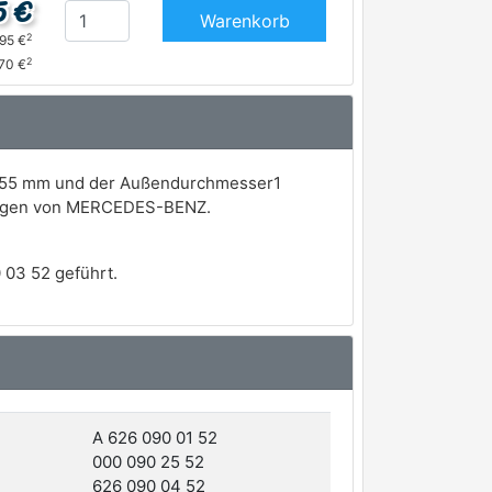
5 €
Warenkorb
2
,95 €
2
,70 €
gt 55 mm und der Außendurchmesser1
hrzeugen von MERCEDES-BENZ.
 03 52 geführt.
A 626 090 01 52
000 090 25 52
626 090 04 52