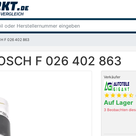
SCH F 026 402 863
 BOSCH F 026 402 863
Verkäufer
star
star
star
star
star_half
Auf Lager
3 Beobachten diese