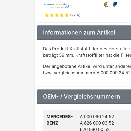
star
star
star
star
star_half
(92 %)
Informationen zum Artikel
Das Produkt Kraftstofffilter des Herste
beträgt 59 mm. Kraftstofffilter hat die F
Der angebotene Artikel wird unter andere
bzw. Vergleichsnummern A 000 090 24 52, 
OEM- / Vergleichsnummern
MERCEDES-
A 000 090 24 52
BENZ
A 626 090 03 52
626 090 00 52