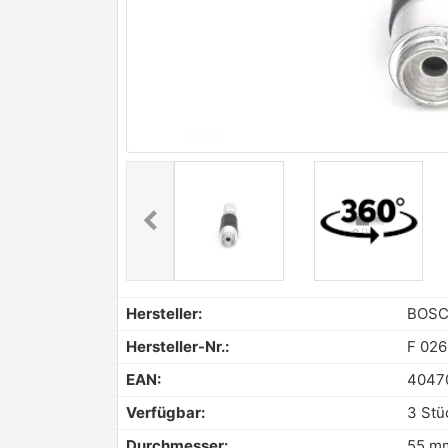
chevron_left
Previous
Hersteller:
BOS
Hersteller-Nr.:
F 026
EAN:
4047
Verfügbar:
3 Stü
Durchmesser:
55 m