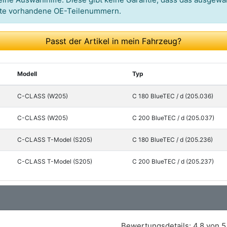
itte vorhandene OE-Teilenummern.
Passt der Artikel in mein Fahrzeug?
Modell
Typ
C-CLASS (W205)
C 180 BlueTEC / d (205.036)
C-CLASS (W205)
C 200 BlueTEC / d (205.037)
C-CLASS T-Model (S205)
C 180 BlueTEC / d (205.236)
C-CLASS T-Model (S205)
C 200 BlueTEC / d (205.237)
Bewertungsdetails:
4,8 von 5