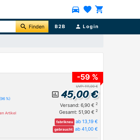
directions_car
favorite
shopping_cart
search
Finden
B2B
person
Login
-59 %
UVP: 111,00 €
45,00 €
insert_chart_outlined
(96 %)
2
Versand: 6,90 €
2
Gesamt: 51,90 €
n Artikel
ab 13,19 €
fabrikneu
ab 41,00 €
gebraucht