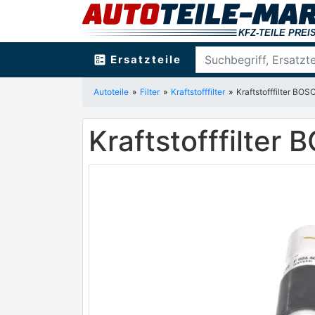
ballot
Ersatzteile
Autoteile
Filter
Kraftstofffilter
Kraftstofffilter BO
Kraftstofffilter