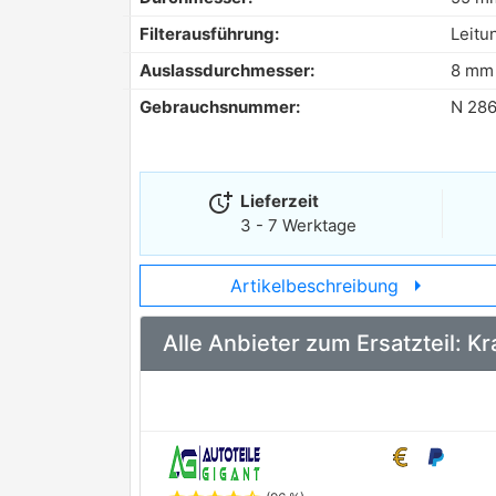
Filterausführung:
Leitun
Auslassdurchmesser:
8 mm
Gebrauchsnummer:
N 28
more_time
Lieferzeit
3 - 7 Werktage
arrow_right
Artikelbeschreibung
Alle Anbieter zum Ersatzteil: K