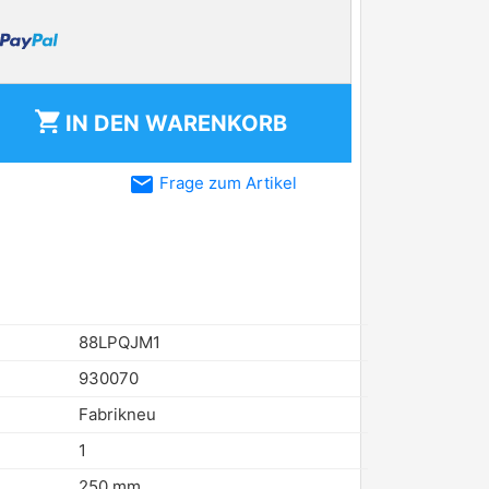
shopping_cart
IN DEN
WARENKORB
email
Frage zum Artikel
88LPQJM1
930070
Fabrikneu
1
250 mm