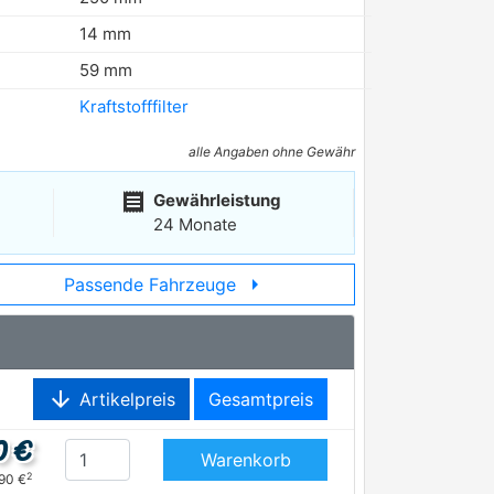
14 mm
59 mm
Kraftstofffilter
alle Angaben ohne Gewähr
receipt
Gewährleistung
24 Monate
arrow_right
Passende Fahrzeuge
arrow_downward
Artikelpreis
Gesamtpreis
0 €
Warenkorb
2
,90 €