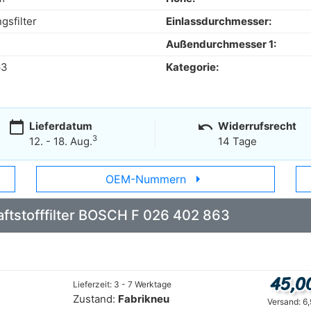
gsfilter
Einlassdurchmesser:
Außendurchmesser 1:
63
Kategorie:
calendar_today
undo
Lieferdatum
Widerrufsrecht
3
12. - 18. Aug.
14 Tage
arrow_right
OEM-Nummern
raftstofffilter BOSCH F 026 402 863
45,0
Lieferzeit: 3 - 7 Werktage
Zustand:
Fabrikneu
Versand: 6