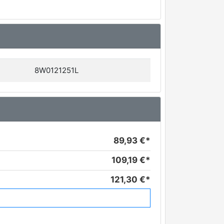
8W0121251L
89,93 €*
109,19 €*
121,30 €*
147,57 €*
172,07 €*