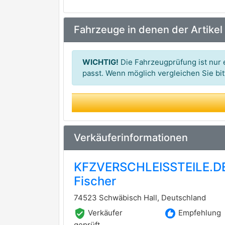
AKS DASIS
Fahrzeuge in denen der Artikel
JDEUS
MAHLE
WICHTIG!
Die Fahrzeugprüfung ist nur e
passt. Wenn möglich vergleichen Sie b
Verkäuferinformationen
KFZVERSCHLEISSTEILE.DE 
Fischer
74523 Schwäbisch Hall, Deutschland
verified_user
recommend
Verkäufer
Empfehlung
geprüft