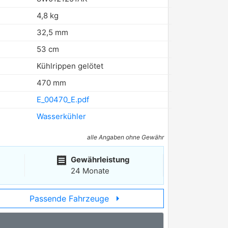
4,8 kg
32,5 mm
53 cm
Kühlrippen gelötet
470 mm
E_00470_E.pdf
Wasserkühler
alle Angaben ohne Gewähr
receipt
Gewährleistung
24 Monate
arrow_right
Passende Fahrzeuge