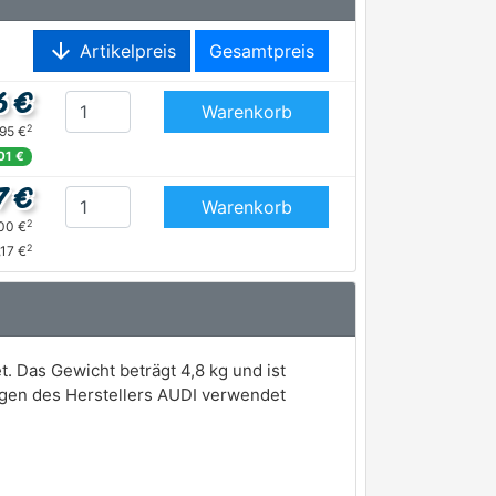
arrow_downward
Artikelpreis
Gesamtpreis
6 €
Warenkorb
2
,95 €
01 €
7 €
Warenkorb
2
,00 €
2
,17 €
. Das Gewicht beträgt 4,8 kg und ist
gen des Herstellers AUDI verwendet