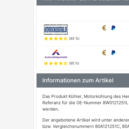
star
star
star
star
star_half
(93 %)
star
star
star
star
star_half
(95 %)
Informationen zum Artikel
Das Produkt Kühler, Motorkühlung des Hers
Referanz für die OE-Nummer 8W0121251L 
werden.
Der angebotene Artikel wird unter andere
bzw. Vergleichsnummern 80A121251C, 80