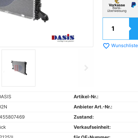
favorite_border
Wunschliste
chevron_right
Next
DASIS
Artikel-Nr.:
02N
Anbieter Art.-Nr.:
455807469
Zustand:
ück
Verkaufseinheit:
21251L
für OE-Nummer: