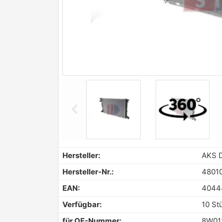
chevron_left
Previous
Hersteller:
AKS 
Hersteller-Nr.:
4801
EAN:
4044
Verfügbar:
10 St
für OE-Nummer:
8W01