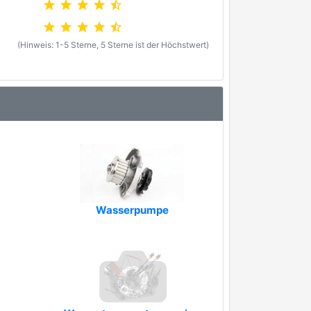
star
star
star
star
star_half
star
star
star
star
star_half
(Hinweis: 1-5 Sterne, 5 Sterne ist der Höchstwert)
Wasserpumpe