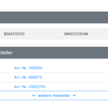
80A121251D
8W0121251AK
teller
Art.-Nr.: 550030
Art.-Nr.: 606573
Art.-Nr.: 03012721
weitere Hersteller
Art.-Nr.: DRM02043
Art.-Nr.: AI2440