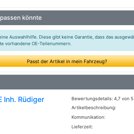
Art.-Nr.: 9001816
 passen könnte
Art.-Nr.: M-0010720
Art.-Nr.: 70824548
ine Auswahlhilfe. Diese gibt keine Garantie, dass das ausgewäh
itte vorhandene OE-Teilenummern.
Passt der Artikel in mein Fahrzeug?
Inh. Rüdiger
Bewertungsdetails:
4,7 von 5
Artikelbeschreibung:
Kommunikation:
Lieferzeit: