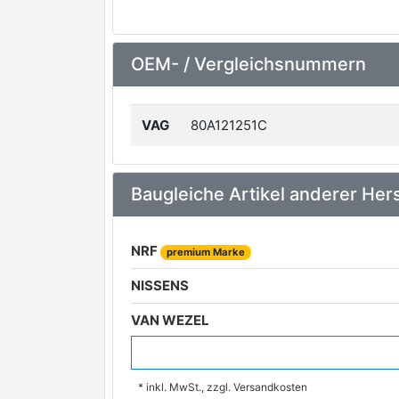
OEM- / Vergleichsnummern
VAG
80A121251C
Baugleiche Artikel anderer Hers
NRF
premium Marke
NISSENS
VAN WEZEL
DENSO
premium Marke
* inkl. MwSt., zzgl. Versandkosten
AVA Clever Choice
premium Marke