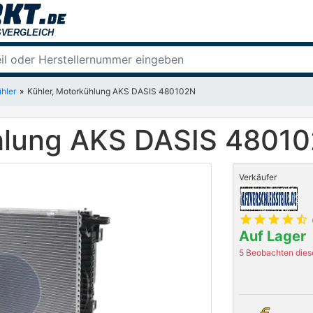
hler
Kühler, Motorkühlung AKS DASIS 480102N
ühlung AKS DASIS 4801
Verkäufer
star
star
star
star
star_half
Auf Lager
5 Beobachten diese