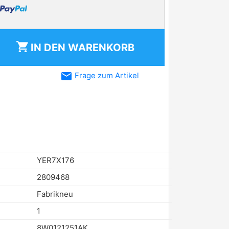
shopping_cart
IN DEN
WARENKORB
email
Frage zum Artikel
YER7X176
2809468
Fabrikneu
1
8W0121251AK