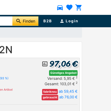
directions_car
favorite
shopping_cart
search
Finden
B2B
person
Login
02N
97,06 €
insert_chart_outlined
Günstiges Angebot
2
Versand: 5,95 €
(93 %)
2
Gesamt: 103,01 €
n Artikel
ab 59,45 €
fabrikneu
ab 76,00 €
gebraucht