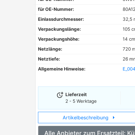
für OE-Nummer:
80A1
Einlassdurchmesser:
32,5
Verpackungslänge:
105 
Verpackungshöhe:
14 c
Netzlänge:
720 
Netztiefe:
26 m
Allgemeine Hinweise:
E_004
more_time
Lieferzeit
2 - 5 Werktage
arrow_right
Artikelbeschreibung
Alle Anbieter zum Ersatzteil: 