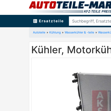
ballot
Ersatzteile
Autoteile
Kühlung
Wasserkühler & -teile
Wasserkü
Kühler, Motork