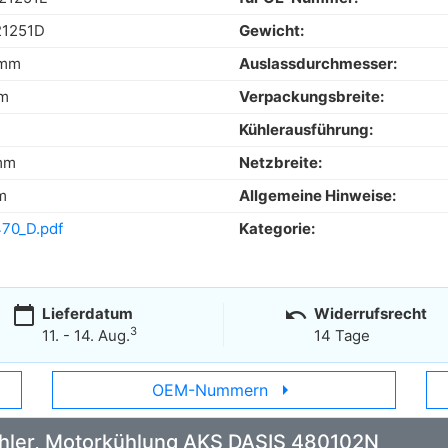
21251D
Gewicht:
 mm
Auslassdurchmesser:
cm
Verpackungsbreite:
m
Kühlerausführung:
mm
Netzbreite:
m
Allgemeine Hinweise:
70_D.pdf
Kategorie:
calendar_today
undo
Lieferdatum
Widerrufsrecht
3
11. - 14. Aug.
14 Tage
arrow_right
OEM-Nummern
Kühler, Motorkühlung AKS DASIS 480102N