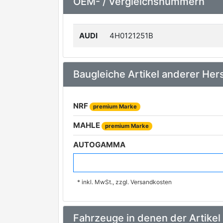
OEM- / Vergleichsnummern
AUDI
4H0121251B
Baugleiche Artikel anderer Hers
NRF
premium Marke
MAHLE
premium Marke
AUTOGAMMA
AVA Clever Choice
* inkl. MwSt., zzgl. Versandkosten
BEHR HELLA SERVICE
REACH Cooling
Fahrzeuge in denen der Artikel
SCHLIECKMANN