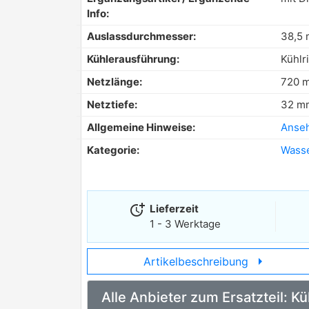
Info:
Auslassdurchmesser:
38,5
Kühlerausführung:
Kühlr
Netzlänge:
720 
Netztiefe:
32 m
Allgemeine Hinweise:
Anse
Kategorie:
Wasse
more_time
Lieferzeit
1 - 3 Werktage
arrow_right
Artikelbeschreibung
Alle Anbieter zum Ersatzteil: 