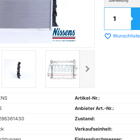
favorite_border
Wunschliste
chevron_right
Next
ENS
Artikel-Nr.:
6
Anbieter Art.-Nr.:
286361430
Zustand:
ck
Verkaufseinheit:
ichtungen
Einlassdurchmesser: