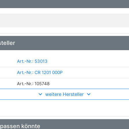
teller
Art.-Nr.: 53013
Art.-Nr.: CR 1201 000P
Art.-Nr.: 105748
weitere Hersteller
Art.-Nr.: AI2328
Art.-Nr.: 8MK376756681
Art.-Nr.: 4113636
 passen könnte
Art.-Nr.: 60032328