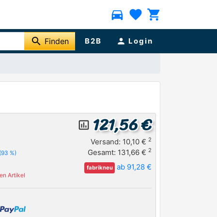
directions_car
favorite
shopping_cart
search
Finden
B2B
person
Login
121,56 €
insert_chart_outlined
2
Versand: 10,10 €
2
Gesamt: 131,66 €
(93 %)
ab 91,28 €
fabrikneu
n Artikel