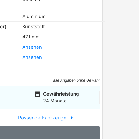
Aluminium
er):
Kunststoff
471 mm
Ansehen
Ansehen
alle Angaben ohne Gewähr
receipt
Gewährleistung
24 Monate
arrow_right
Passende Fahrzeuge