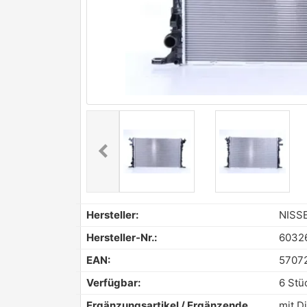
chevron_left
Previous
Hersteller:
NISS
Hersteller-Nr.:
6032
EAN:
5707
Verfügbar:
6 Stü
Ergänzungsartikel / Ergänzende
mit D