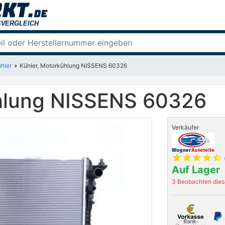
hler
Kühler, Motorkühlung NISSENS 60326
ühlung NISSENS 60326
Verkäufer
star
star
star
star
star_half
Auf Lager
3 Beobachten diese