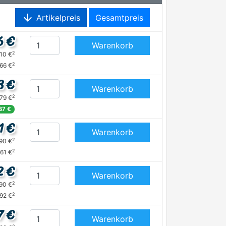
arrow_downward
Artikelpreis
Gesamtpreis
6 €
Warenkorb
2
,10 €
2
,66 €
8 €
Warenkorb
2
,79 €
87 €
1 €
Warenkorb
2
,90 €
2
,61 €
2 €
Warenkorb
2
,90 €
2
92 €
7 €
Warenkorb