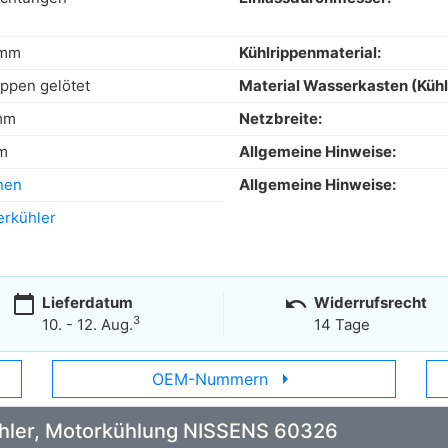
 mm
Kühlrippenmaterial:
ippen gelötet
Material Wasserkasten (Kühl
mm
Netzbreite:
m
Allgemeine Hinweise:
hen
Allgemeine Hinweise:
rkühler
calendar_today
undo
Lieferdatum
Widerrufsrecht
3
10. - 12. Aug.
14 Tage
arrow_right
OEM-Nummern
Kühler, Motorkühlung NISSENS 60326