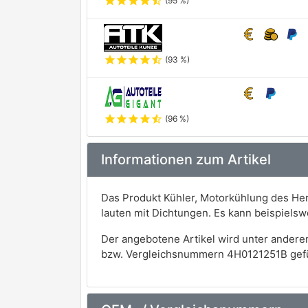
star
star
star
star
star_half
(95 %)
star
star
star
star
star_half
(93 %)
star
star
star
star
star_half
(96 %)
Informationen zum Artikel
Das Produkt Kühler, Motorkühlung des Her
lauten mit Dichtungen. Es kann beispiels
Der angebotene Artikel wird unter andere
bzw. Vergleichsnummern 4H0121251B gefü