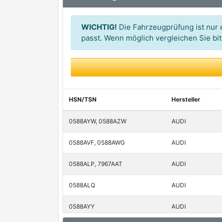
VAN WEZEL
WICHTIG!
Die Fahrzeugprüfung ist nur e
passt. Wenn möglich vergleichen Sie b
HSN/TSN
Hersteller
0588AYW, 0588AZW
AUDI
0588AVF, 0588AWG
AUDI
0588ALP, 7967AAT
AUDI
0588ALQ
AUDI
0588AYY
AUDI