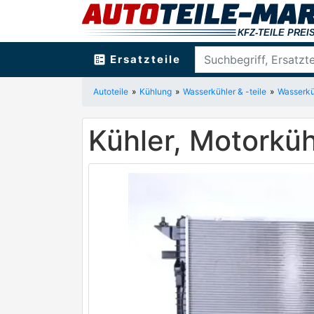
ballot
Ersatzteile
Autoteile
Kühlung
Wasserkühler & -teile
Wasserkü
Kühler, Motork