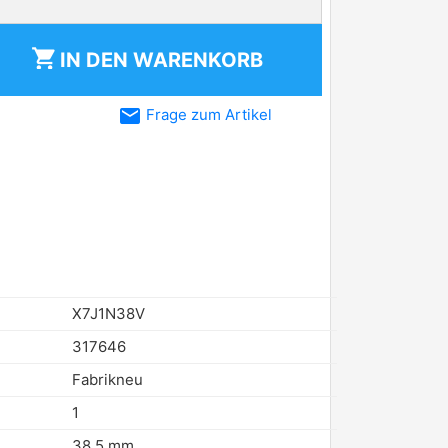
shopping_cart
IN DEN
WARENKORB
email
Frage zum Artikel
X7J1N38V
317646
Fabrikneu
1
38,5 mm