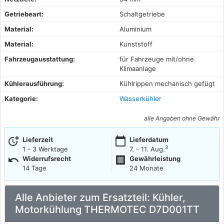
Getriebeart:
Schaltgetriebe
Material:
Aluminium
Material:
Kunststoff
Fahrzeugausstattung:
für Fahrzeuge mit/ohne
Klimaanlage
Kühlerausführung:
Kühlrippen mechanisch gefügt
Kategorie:
Wasserkühler
alle Angaben ohne Gewähr
more_time
calendar_today
Lieferzeit
Lieferdatum
3
1 - 3 Werktage
7. - 11. Aug.
undo
receipt
Widerrufsrecht
Gewährleistung
14 Tage
24 Monate
Alle Anbieter zum Ersatzteil: Kühler,
Motorkühlung THERMOTEC D7D001TT