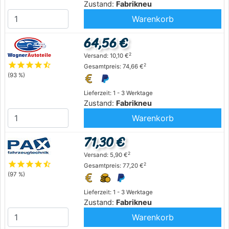
Zustand:
Fabrikneu
Warenkorb
64,56 €
2
Versand: 10,10 €
star
star
star
star
star_half
2
Gesamtpreis: 74,66 €
(93 %)
Lieferzeit: 1 - 3 Werktage
Zustand:
Fabrikneu
Warenkorb
71,30 €
2
Versand: 5,90 €
star
star
star
star
star_half
2
Gesamtpreis: 77,20 €
(97 %)
Lieferzeit: 1 - 3 Werktage
Zustand:
Fabrikneu
Warenkorb