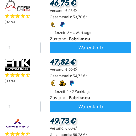
46,75 €
2
Versand: 6,95 €
star
star
star
star
star_half
2
Gesamtpreis: 53,70 €
(97 %)
Lieferzeit: 2 - 4 Werktage
Zustand:
Fabrikneu
Warenkorb
47,82 €
2
Versand: 6,90 €
star
star
star
star
star_half
2
Gesamtpreis: 54,72 €
(93 %)
Lieferzeit: 1 - 2 Werktage
Zustand:
Fabrikneu
Warenkorb
49,73 €
2
Versand: 6,00 €
star
star
star
star
star_half
2
Gesamtpreis: 55,73 €