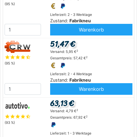
(95 %)
Lieferzeit: 2 - 3 Werktage
Zustand:
Fabrikneu
Warenkorb
51,47 €
2
Versand: 5,95 €
star
star
star
star
star_half
2
Gesamtpreis: 57,42 €
(95 %)
Lieferzeit: 2 - 4 Werktage
Zustand:
Fabrikneu
Warenkorb
63,13 €
2
Versand: 4,79 €
star
star
star
star
star_half
2
Gesamtpreis: 67,92 €
(93 %)
Lieferzeit: 1 - 3 Werktage