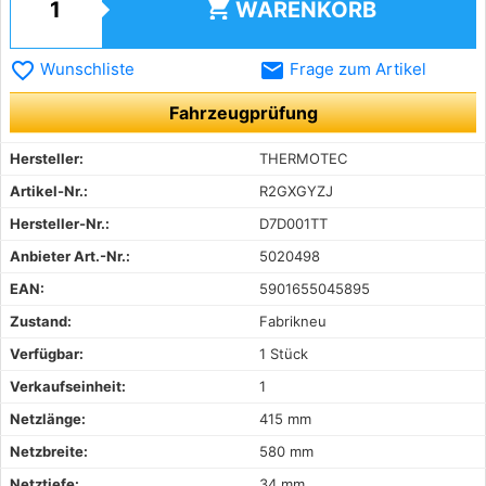
shopping_cart
WARENKORB
favorite_border
email
Wunschliste
Frage zum Artikel
Fahrzeugprüfung
Hersteller:
THERMOTEC
Artikel-Nr.:
R2GXGYZJ
Hersteller-Nr.:
D7D001TT
Anbieter Art.-Nr.:
5020498
EAN:
5901655045895
Zustand:
Fabrikneu
Verfügbar:
1 Stück
Verkaufseinheit:
1
Netzlänge:
415 mm
Netzbreite:
580 mm
Netztiefe:
34 mm