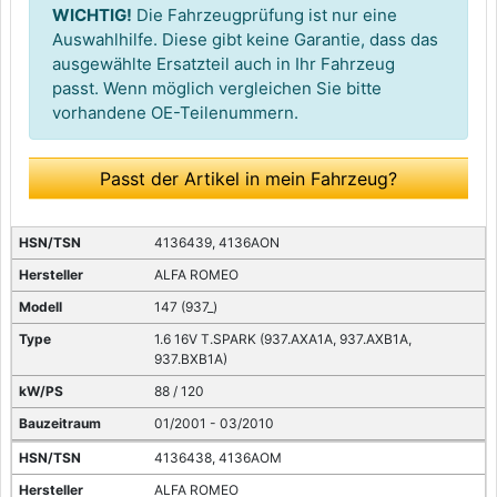
WICHTIG!
Die Fahrzeugprüfung ist nur eine
Auswahlhilfe. Diese gibt keine Garantie, dass das
ausgewählte Ersatzteil auch in Ihr Fahrzeug
passt. Wenn möglich vergleichen Sie bitte
vorhandene OE-Teilenummern.
Passt der Artikel in mein Fahrzeug?
4136439, 4136AON
ALFA ROMEO
147 (937_)
1.6 16V T.SPARK (937.AXA1A, 937.AXB1A,
937.BXB1A)
88 / 120
01/2001 - 03/2010
4136438, 4136AOM
ALFA ROMEO