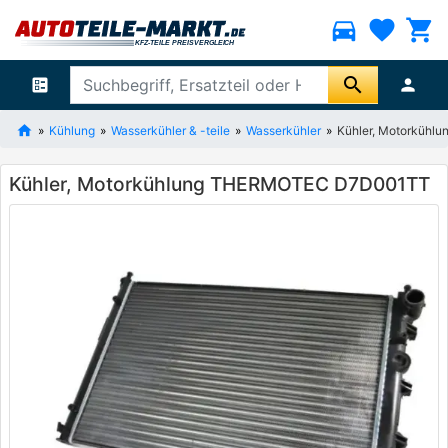
directions_car
favorite
shopping_cart
search
ballot
person
Kühlung
Wasserkühler & -teile
Wasserkühler
Kühler, Motorküh
Kühler, Motorkühlung THERMOTEC D7D001TT