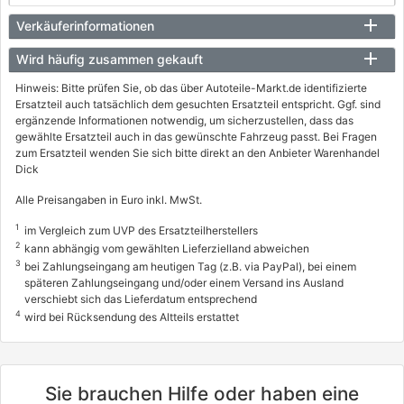
147 (937_)
Verkäuferinformationen
1.6 16V T.SPARK ECO (937.AXA1A, 937.BXA1A)
Wird häufig zusammen gekauft
77 / 105
Hinweis: Bitte prüfen Sie, ob das über Autoteile-Markt.de identifizierte
01/2001 - 03/2010
Ersatzteil auch tatsächlich dem gesuchten Ersatzteil entspricht. Ggf. sind
ergänzende Informationen notwendig, um sicherzustellen, dass das
4136440, 4136AOO
gewählte Ersatzteil auch in das gewünschte Fahrzeug passt. Bei Fragen
zum Ersatzteil wenden Sie sich bitte direkt an den Anbieter Warenhandel
ALFA ROMEO
Dick
147 (937_)
Alle Preisangaben in Euro inkl. MwSt.
2.0 16V T.SPARK (937.AXA1, 937.AXC1, 937.BXC1)
1
im Vergleich zum UVP des Ersatzteilherstellers
110 / 150
2
kann abhängig vom gewählten Lieferzielland abweichen
01/2001 - 03/2010
3
bei Zahlungseingang am heutigen Tag (z.B. via PayPal), bei einem
späteren Zahlungseingang und/oder einem Versand ins Ausland
verschiebt sich das Lieferdatum entsprechend
4
wird bei Rücksendung des Altteils erstattet
Sie brauchen Hilfe oder haben eine