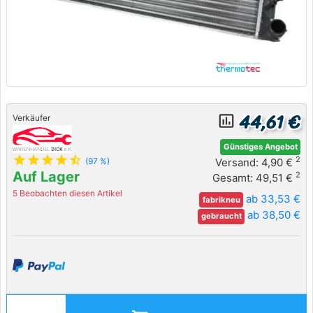
44,61 €
insert_chart_outlined
Verkäufer
Günstiges Angebot
star
star
star
star
star_half
2
Versand: 4,90 €
(97 %)
Auf Lager
2
Gesamt: 49,51 €
5 Beobachten diesen Artikel
ab 33,53 €
fabrikneu
ab 38,50 €
gebraucht