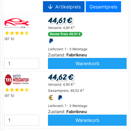
arrow_downward
Artikelpreis
Gesamtpreis
44,61 €
2
Versand: 4,90 €
star
star
star
star
star_half
Bester Preis 49,51 €
(97 %)
Lieferzeit: 1 - 3 Werktage
Zustand:
Fabrikneu
Warenkorb
44,62 €
2
Versand: 4,90 €
star
star
star
star
star_half
2
Gesamtpreis: 49,52 €
(97 %)
Lieferzeit: 1 - 3 Werktage
Zustand:
Fabrikneu
Warenkorb