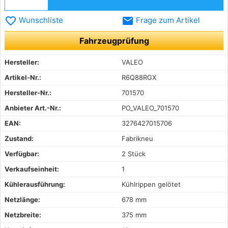
favorite_border
email
Wunschliste
Frage zum Artikel
Fahrzeugprüfung
Hersteller:
VALEO
Artikel-Nr.:
R6Q88RGX
Hersteller-Nr.:
701570
Anbieter Art.-Nr.:
PO_VALEO_701570
EAN:
3276427015706
Zustand:
Fabrikneu
Verfügbar:
2 Stück
Verkaufseinheit:
1
Kühlerausführung:
Kühlrippen gelötet
Netzlänge:
678 mm
Netzbreite:
375 mm