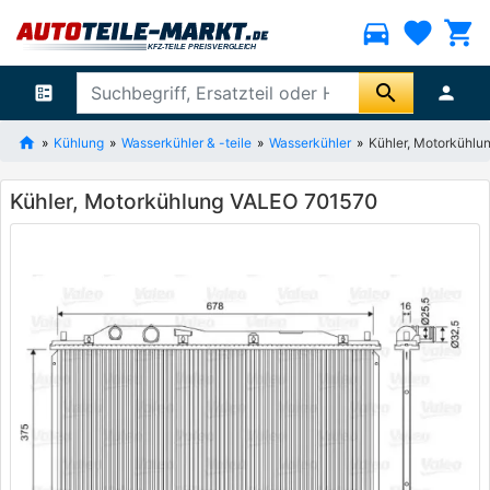
directions_car
favorite
shopping_cart
search
ballot
person
Kühlung
Wasserkühler & -teile
Wasserkühler
Kühler, Motorkühl
Kühler, Motorkühlung VALEO 701570