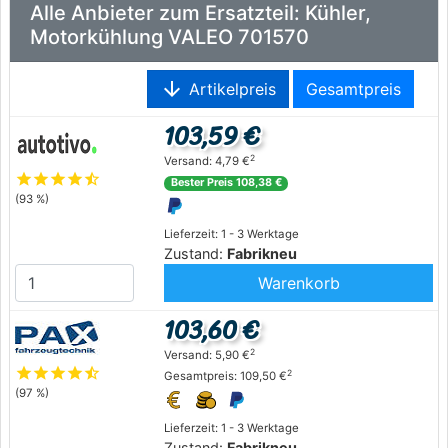
Alle Anbieter zum Ersatzteil: Kühler,
Motorkühlung VALEO 701570
arrow_downward
Artikelpreis
Gesamtpreis
103,59 €
2
Versand: 4,79 €
star
star
star
star
star_half
Bester Preis 108,38 €
(93 %)
Lieferzeit: 1 - 3 Werktage
Zustand:
Fabrikneu
Warenkorb
103,60 €
2
Versand: 5,90 €
star
star
star
star
star_half
2
Gesamtpreis: 109,50 €
(97 %)
Lieferzeit: 1 - 3 Werktage
Zustand:
Fabrikneu