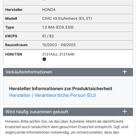
HONDA
CIVIC VII Stufenheck (ES, ET)
1.3 IMA (ED9, ES9)
61 / 83
10/2003 - 09/2005
2131AAJ, 2131AAK
info
HONDA
Verkäuferinformationen
CIVIC VIII Hatchback (FN, FK)
Hersteller Informationen zur Produktsicherheit
1.4 (FK1, FN4)
Hersteller / Verantwortliche Person (EU)
73 / 100
10/2008 - 12/2011
Wird häufig zusammen gekauft
Hinweis: Bitte prüfen Sie, ob das über Autoteile-Markt.de identifizierte
Ersatzteil auch tatsächlich dem gesuchten Ersatzteil entspricht. Ggf. sind
ergänzende Informationen notwendig, um sicherzustellen, dass das