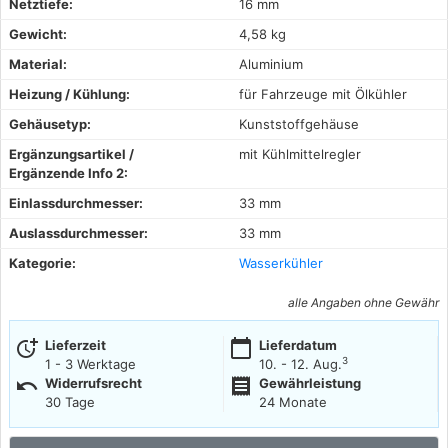
Netztiefe:
16 mm
Gewicht:
4,58 kg
Material:
Aluminium
Heizung / Kühlung:
für Fahrzeuge mit Ölkühler
Gehäusetyp:
Kunststoffgehäuse
Ergänzungsartikel /
mit Kühlmittelregler
Ergänzende Info 2:
Einlassdurchmesser:
33 mm
Auslassdurchmesser:
33 mm
Kategorie:
Wasserkühler
alle Angaben ohne Gewähr
more_time
calendar_today
Lieferzeit
Lieferdatum
3
1 - 3 Werktage
10. - 12. Aug.
undo
receipt
Widerrufsrecht
Gewährleistung
30 Tage
24 Monate