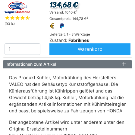
134,68 €
2
Versand: 10,10 €
star
star
star
star
star_half
2
Gesamtpreis: 144,78 €
(93 %)
Lieferzeit: 1 - 3 Werktage
Zustand:
Fabrikneu
Warenkorb
Informationen zum Artikel
Das Produkt Kühler, Motorkühlung des Herstellers
VALEO hat den Gehäusetyp Kunststoffgehäuse. Die
Kühlerausführung ist Kühlrippen gelötet und das
Gewicht beträgt 4,58 kg. Kühler, Motorkühlung hat die
ergänzenden Artikelinformationen mit Kühlmittelregler
und passt beispielsweise zu Fahrzeugen von HONDA.
Der angebotene Artikel wird unter anderem unter den
Original Ersatzteilnummern