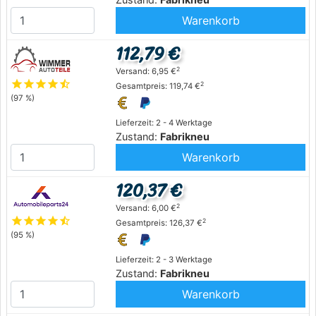
Warenkorb
112,79 €
2
Versand: 6,95 €
star
star
star
star
star_half
2
Gesamtpreis: 119,74 €
(97 %)
Lieferzeit: 2 - 4 Werktage
Zustand:
Fabrikneu
Warenkorb
120,37 €
2
Versand: 6,00 €
star
star
star
star
star_half
2
Gesamtpreis: 126,37 €
(95 %)
Lieferzeit: 2 - 3 Werktage
Zustand:
Fabrikneu
Warenkorb