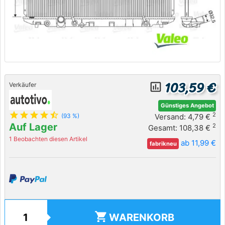
103,59 €
insert_chart_outlined
Verkäufer
Günstiges Angebot
star
star
star
star
star_half
2
Versand: 4,79 €
(93 %)
Auf Lager
2
Gesamt: 108,38 €
1 Beobachten diesen Artikel
ab 11,99 €
fabrikneu
shopping_cart
WARENKORB