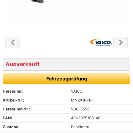
chevron_left
chevron_right
Previous
Next
Ausverkauft
Fahrzeugprüfung
Hersteller:
VAICO
Artikel-Nr.:
MN2X1RYR
Hersteller-Nr.:
V30-3550
EAN:
4062375198146
Zustand:
Fabrikneu