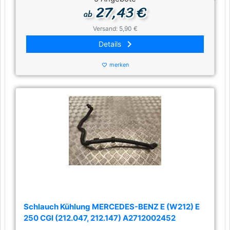
27,43 €
ab
Versand: 5,90 €
keyboard_arrow_right
Details
merken
favorite_border
Schlauch Kühlung MERCEDES-BENZ E (W212) E
250 CGI (212.047, 212.147) A2712002452