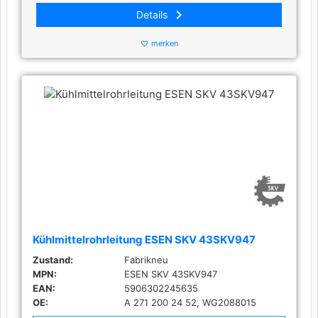
keyboard_arrow_right
Details
merken
favorite_border
Kühlmittelrohrleitung ESEN SKV 43SKV947
Zustand:
Fabrikneu
MPN:
ESEN SKV 43SKV947
EAN:
5906302245635
OE:
A 271 200 24 52, WG2088015