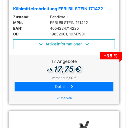
Kühlmittelrohrleitung FEBI BILSTEIN 171422
Zustand:
Fabrikneu
MPN:
FEBI BILSTEIN 171422
EAN:
4054224714225
OE:
19852901, 19747901
Artikelinformationen
-38 %
17 Angebote
17,75 €
ab
Versand: 6,90 €
keyboard_arrow_right
Details
merken
favorite_border