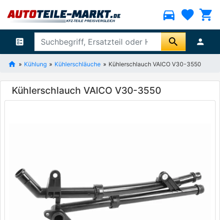
directions_car
favorite
shopping_cart
search
ballot
person
Kühlung
Kühlerschläuche
Kühlerschlauch VAICO V30-3550
Kühlerschlauch VAICO V30-3550