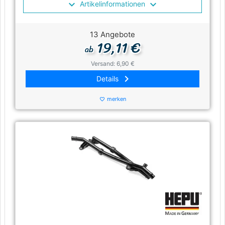
Artikelinformationen
13 Angebote
19,11 €
ab
Versand: 6,90 €
keyboard_arrow_right
Details
merken
favorite_border