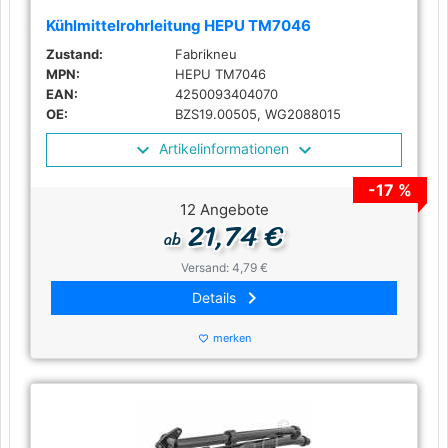
Kühlmittelrohrleitung HEPU TM7046
Zustand:
Fabrikneu
MPN:
HEPU TM7046
EAN:
4250093404070
OE:
BZS19.00505, WG2088015
Artikelinformationen
-17 %
12 Angebote
21,74 €
ab
Versand: 4,79 €
keyboard_arrow_right
Details
merken
favorite_border