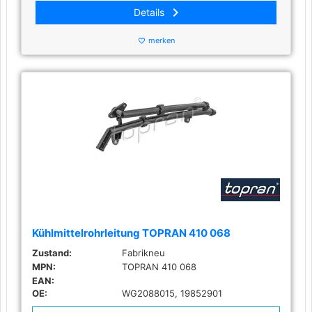
keyboard_arrow_right
Details
merken
favorite_border
Kühlmittelrohrleitung TOPRAN 410 068
Zustand:
Fabrikneu
MPN:
TOPRAN 410 068
EAN:
OE:
WG2088015, 19852901