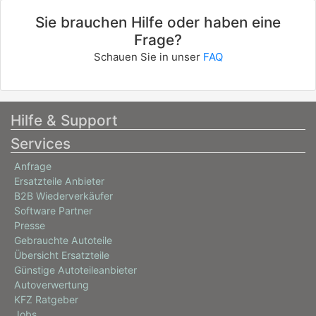
Sie brauchen Hilfe oder haben eine
Frage?
Schauen Sie in unser
FAQ
Hilfe & Support
Services
Anfrage
Ersatzteile Anbieter
B2B Wiederverkäufer
Software Partner
Presse
Gebrauchte Autoteile
Übersicht Ersatzteile
Günstige Autoteileanbieter
Autoverwertung
KFZ Ratgeber
Jobs