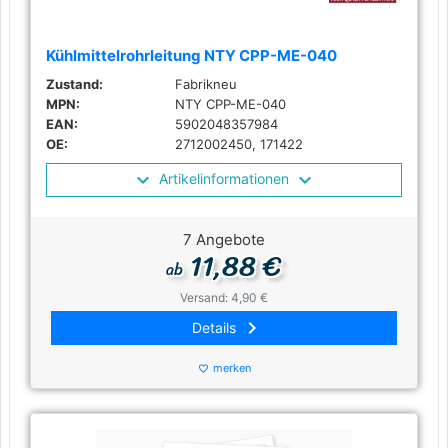
Kühlmittelrohrleitung NTY CPP-ME-040
Zustand:
Fabrikneu
MPN:
NTY CPP-ME-040
EAN:
5902048357984
OE:
2712002450, 171422
Artikelinformationen
7 Angebote
11,88 €
ab
Versand: 4,90 €
keyboard_arrow_right
Details
merken
favorite_border