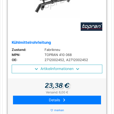
Kühlmittelrohrleitung
Zustand:
Fabrikneu
MPN:
TOPRAN 410 068
OE:
2712002452, A2712002452
Artikelinformationen
23,38 €
Versand: 6,00 €
keyboard_arrow_right
Details
merken
favorite_border