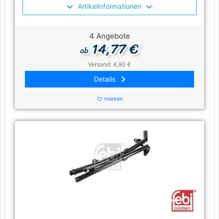
Artikelinformationen
4 Angebote
14,77 €
ab
Versand: 4,90 €
keyboard_arrow_right
Details
merken
favorite_border