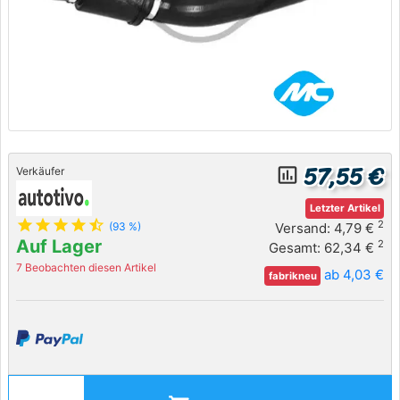
57,55 €
insert_chart_outlined
Verkäufer
Letzter Artikel
star
star
star
star
star_half
2
Versand: 4,79 €
(93 %)
Auf Lager
2
Gesamt: 62,34 €
7 Beobachten diesen Artikel
ab 4,03 €
fabrikneu