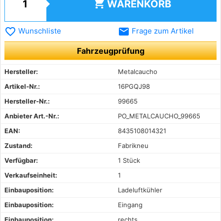
shopping_cart
WARENKORB
favorite_border
email
Wunschliste
Frage zum Artikel
Fahrzeugprüfung
Hersteller:
Metalcaucho
Artikel-Nr.:
16PGQJ98
Hersteller-Nr.:
99665
Anbieter Art.-Nr.:
PO_METALCAUCHO_99665
EAN:
8435108014321
Zustand:
Fabrikneu
Verfügbar:
1 Stück
Verkaufseinheit:
1
Einbauposition:
Ladeluftkühler
Einbauposition:
Eingang
Einbauposition:
rechts