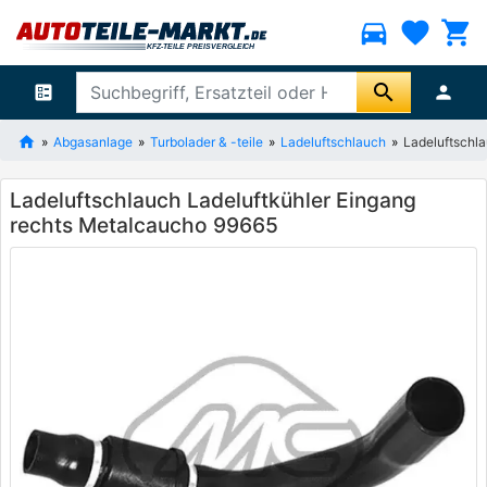
directions_car
favorite
shopping_cart
search
ballot
person
Abgasanlage
Turbolader & -teile
Ladeluftschlauch
Ladeluftschl
Ladeluftschlauch Ladeluftkühler Eingang
rechts Metalcaucho 99665