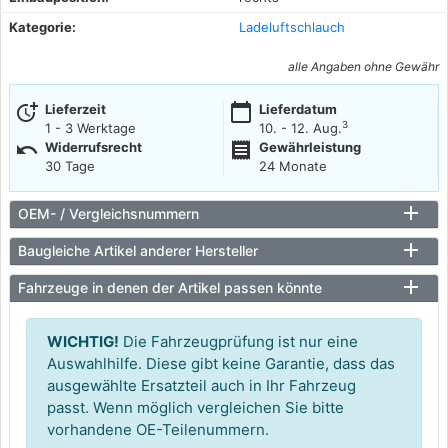
Kategorie:
Ladeluftschlauch
alle Angaben ohne Gewähr
more_time
calendar_today
Lieferzeit
Lieferdatum
3
1 - 3 Werktage
10. - 12. Aug.
undo
receipt
Widerrufsrecht
Gewährleistung
30 Tage
24 Monate
OEM- / Vergleichsnummern
Baugleiche Artikel anderer Hersteller
Fahrzeuge in denen der Artikel passen könnte
WICHTIG!
Die Fahrzeugprüfung ist nur eine
Auswahlhilfe. Diese gibt keine Garantie, dass das
ausgewählte Ersatzteil auch in Ihr Fahrzeug
passt. Wenn möglich vergleichen Sie bitte
vorhandene OE-Teilenummern.