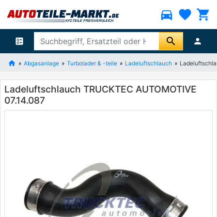
directions_car
favorite
shopping_cart
search
ballot
person
Abgasanlage
Turbolader & -teile
Ladeluftschlauch
Ladeluftsch
Ladeluftschlauch TRUCKTEC AUTOMOTIVE
07.14.087