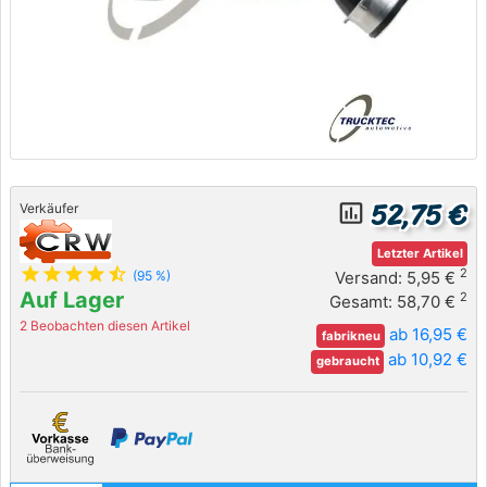
52,75 €
insert_chart_outlined
Verkäufer
Letzter Artikel
star
star
star
star
star_half
2
Versand: 5,95 €
(95 %)
Auf Lager
2
Gesamt: 58,70 €
2 Beobachten diesen Artikel
ab 16,95 €
fabrikneu
ab 10,92 €
gebraucht