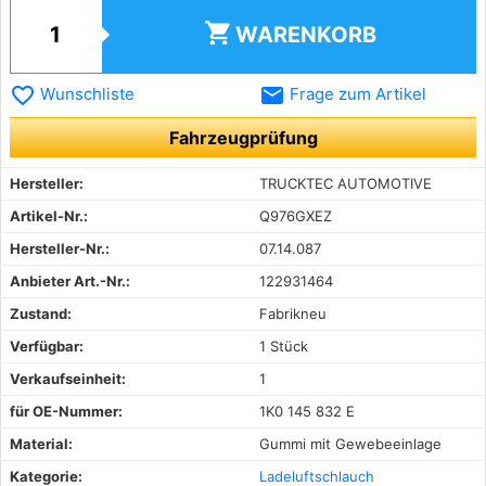
shopping_cart
WARENKORB
favorite_border
email
Wunschliste
Frage zum Artikel
Fahrzeugprüfung
Hersteller:
TRUCKTEC AUTOMOTIVE
Artikel-Nr.:
Q976GXEZ
Hersteller-Nr.:
07.14.087
Anbieter Art.-Nr.:
122931464
Zustand:
Fabrikneu
Verfügbar:
1 Stück
Verkaufseinheit:
1
für OE-Nummer:
1K0 145 832 E
Material:
Gummi mit Gewebeeinlage
Kategorie:
Ladeluftschlauch