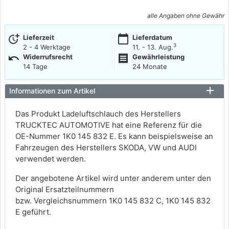
alle Angaben ohne Gewähr
more_time
calendar_today
Lieferzeit
Lieferdatum
3
2 - 4 Werktage
11. - 13. Aug.
undo
receipt
Widerrufsrecht
Gewährleistung
14 Tage
24 Monate
Informationen zum Artikel
Das Produkt Ladeluftschlauch des Herstellers
TRUCKTEC AUTOMOTIVE hat eine Referenz für die
OE-Nummer 1K0 145 832 E. Es kann beispielsweise an
Fahrzeugen des Herstellers SKODA, VW und AUDI
verwendet werden.
Der angebotene Artikel wird unter anderem unter den
Original Ersatzteilnummern
bzw. Vergleichsnummern 1K0 145 832 C, 1K0 145 832
E geführt.