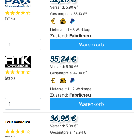
2
Versand: 5,90 €
star
star
star
star
star_half
2
Gesamtpreis: 38,10 €
(97 %)
Lieferzeit: 1 - 3 Werktage
Zustand:
Fabrikneu
Warenkorb
35,24 €
2
Versand: 6,90 €
star
star
star
star
star_half
2
Gesamtpreis: 42,14 €
(93 %)
Lieferzeit: 1 - 2 Werktage
Zustand:
Fabrikneu
Warenkorb
36,95 €
2
Versand: 5,99 €
star
star
star
star
star_outline
2
Gesamtpreis: 42,94 €