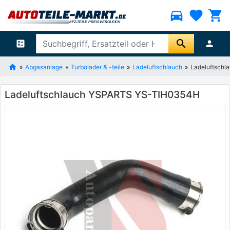
directions_car
favorite
shopping_cart
search
ballot
person
Abgasanlage
Turbolader & -teile
Ladeluftschlauch
Ladeluftsch
Ladeluftschlauch YSPARTS YS-TIH0354H