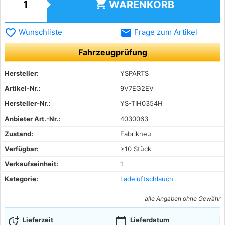
shopping_cart
WARENKORB
favorite_border
email
Wunschliste
Frage zum Artikel
Fahrzeugprüfung
Hersteller:
YSPARTS
Artikel-Nr.:
9V7EG2EV
Hersteller-Nr.:
YS-TIH0354H
Anbieter Art.-Nr.:
4030063
Zustand:
Fabrikneu
Verfügbar:
>10 Stück
Verkaufseinheit:
1
Kategorie:
Ladeluftschlauch
alle Angaben ohne Gewähr
more_time
calendar_today
Lieferzeit
Lieferdatum