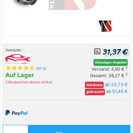
31,37 €
insert_chart_outlined
Verkäufer
Günstiges Angebot
star
star
star
star
star_half
2
Versand: 4,90 €
(97 %)
Auf Lager
2
Gesamt: 36,27 €
2 Beobachten diesen Artikel
ab 23,73 €
fabrikneu
ab 51,45 €
gebraucht