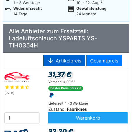
3
1 - 3 Werktage
10. - 12. Aug.
undo
receipt
Widerrufsrecht
Gewährleistung
14 Tage
24 Monate
Alle Anbieter zum Ersatzteil:
Ladeluftschlauch YSPARTS YS-
TIH0354H
arrow_downward
Artikelpreis
Gesamtpreis
31,37 €
2
Versand: 4,90 €
star
star
star
star
star_half
Bester Preis 36,27 €
(97 %)
Lieferzeit: 1 - 3 Werktage
Zustand:
Fabrikneu
Warenkorb
32,20 €