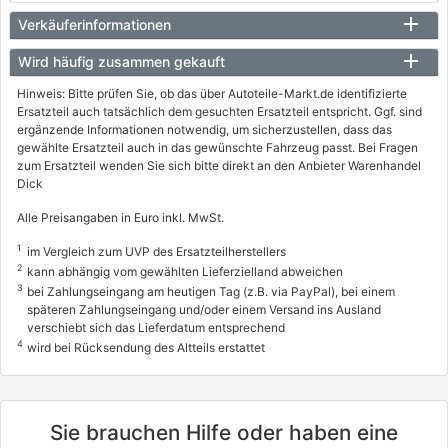
GLE (W166)
Verkäuferinformationen
350 d 4-matic (166.024)
Wird häufig zusammen gekauft
190 / 258
Hinweis: Bitte prüfen Sie, ob das über Autoteile-Markt.de identifizierte
04/2015 - 10/2018
Ersatzteil auch tatsächlich dem gesuchten Ersatzteil entspricht. Ggf. sind
ergänzende Informationen notwendig, um sicherzustellen, dass das
1313EQU, 1313EQV
gewählte Ersatzteil auch in das gewünschte Fahrzeug passt. Bei Fragen
zum Ersatzteil wenden Sie sich bitte direkt an den Anbieter Warenhandel
MERCEDES-BENZ
Dick
GLE Coupe (C292)
Alle Preisangaben in Euro inkl. MwSt.
350 d 4-matic (292.323, 292.324)
1
im Vergleich zum UVP des Ersatzteilherstellers
190 / 258
2
kann abhängig vom gewählten Lieferzielland abweichen
03/2015 - 10/2019
3
bei Zahlungseingang am heutigen Tag (z.B. via PayPal), bei einem
späteren Zahlungseingang und/oder einem Versand ins Ausland
1313EWV, 1313FDZ
verschiebt sich das Lieferdatum entsprechend
MERCEDES-BENZ
4
wird bei Rücksendung des Altteils erstattet
GLS (X166)
350 d 4-matic (166.824)
Sie brauchen Hilfe oder haben eine
190 / 258