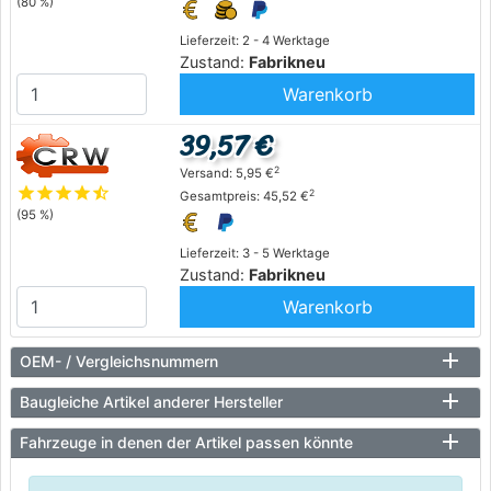
(80 %)
Lieferzeit: 2 - 4 Werktage
Zustand:
Fabrikneu
Warenkorb
39,57 €
2
Versand: 5,95 €
star
star
star
star
star_half
2
Gesamtpreis: 45,52 €
(95 %)
Lieferzeit: 3 - 5 Werktage
Zustand:
Fabrikneu
Warenkorb
OEM- / Vergleichsnummern
Baugleiche Artikel anderer Hersteller
Fahrzeuge in denen der Artikel passen könnte