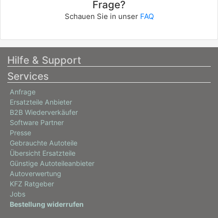
Frage?
11/2015 - 04/2019
Schauen Sie in unser
FAQ
1313BXV, 1313CBH, 1313CRU
1313CSA, 1313DFS
MERCEDES-BENZ
M-CLASS (W166)
Hilfe & Support
ML 350 BlueTEC 4-matic (166.024, 166.023)
Services
190 / 258
Anfrage
06/2011 - 02/2015
Ersatzteile Anbieter
B2B Wiederverkäufer
Software Partner
Presse
Gebrauchte Autoteile
Übersicht Ersatzteile
Günstige Autoteileanbieter
Autoverwertung
KFZ Ratgeber
Jobs
Bestellung widerrufen