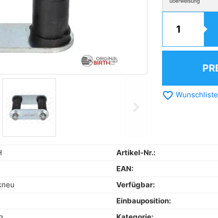
PR
favorite_border
Wunschliste
chevron_right
Next
H
Artikel-Nr.:
EAN:
kneu
Verfügbar:
Einbauposition:
g
Kategorie: