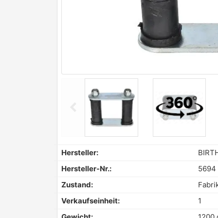
chevron_left
Previous
Hersteller:
BIRT
Hersteller-Nr.:
5694
Zustand:
Fabri
Verkaufseinheit:
1
Gewicht:
1200 