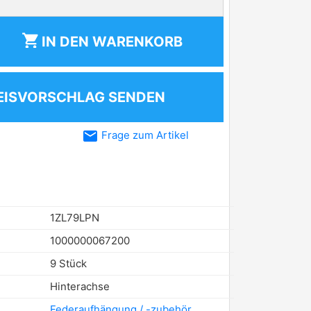
shopping_cart
IN DEN
WARENKORB
EISVORSCHLAG SENDEN
email
Frage zum Artikel
1ZL79LPN
1000000067200
9 Stück
Hinterachse
Federaufhängung / -zubehör