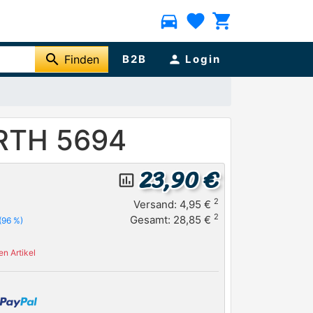
directions_car
favorite
shopping_cart
search
Finden
B2B
person
Login
IRTH 5694
23,90 €
insert_chart_outlined
2
Versand: 4,95 €
2
Gesamt: 28,85 €
(96 %)
n Artikel