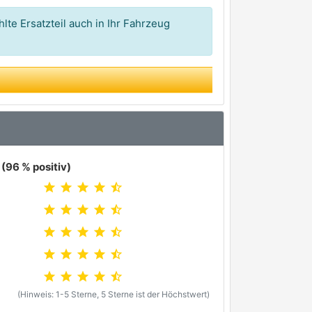
lte Ersatzteil auch in Ihr Fahrzeug
(96 % positiv)
star
star
star
star
star_half
star
star
star
star
star_half
star
star
star
star
star_half
star
star
star
star
star_half
star
star
star
star
star_half
(Hinweis: 1-5 Sterne, 5 Sterne ist der Höchstwert)