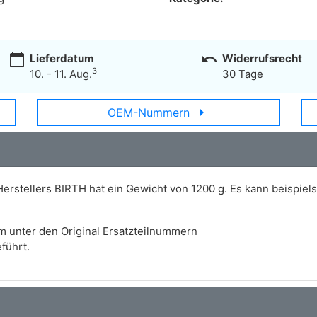
calendar_today
undo
Lieferdatum
Widerrufsrecht
3
10. - 11. Aug.
30 Tage
arrow_right
OEM-Nummern
Herstellers BIRTH hat ein Gewicht von 1200 g. Es kann beispie
m unter den Original Ersatzteilnummern
führt.