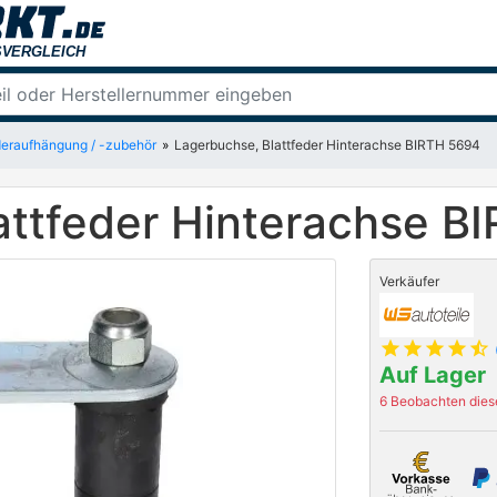
eraufhängung / -zubehör
Lagerbuchse, Blattfeder Hinterachse BIRTH 5694
attfeder Hinterachse B
Verkäufer
star
star
star
star
star_half
Auf Lager
6 Beobachten diese