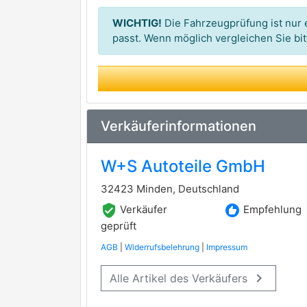
WICHTIG!
Die Fahrzeugprüfung ist nur e
passt. Wenn möglich vergleichen Sie b
Verkäuferinformationen
W+S Autoteile GmbH
32423 Minden, Deutschland
verified_user
recommend
Verkäufer
Empfehlung
geprüft
AGB
|
Widerrufsbelehrung
|
Impressum
keyboard_arrow_right
Alle Artikel des Verkäufers