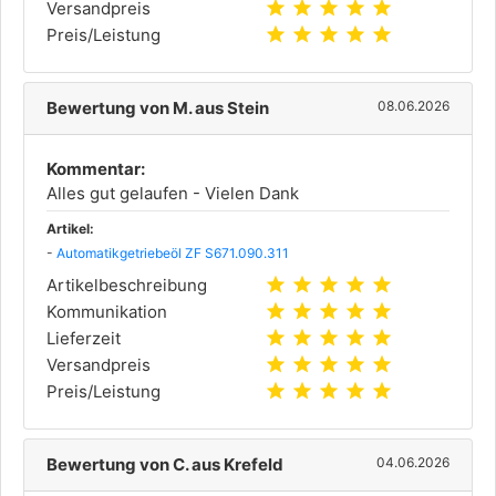
star
star
star
star
star
Versandpreis
star
star
star
star
star
Preis/Leistung
Bewertung von M. aus Stein
08.06.2026
Kommentar:
Alles gut gelaufen - Vielen Dank
Artikel:
-
Automatikgetriebeöl ZF S671.090.311
star
star
star
star
star
Artikelbeschreibung
star
star
star
star
star
Kommunikation
star
star
star
star
star
Lieferzeit
star
star
star
star
star
Versandpreis
star
star
star
star
star
Preis/Leistung
Bewertung von C. aus Krefeld
04.06.2026