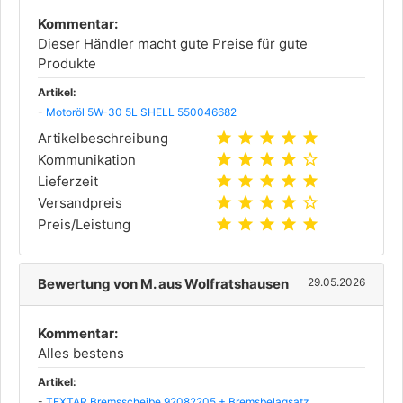
Kommentar:
Dieser Händler macht gute Preise für gute
Produkte
Artikel:
-
Motoröl 5W-30 5L SHELL 550046682
star
star
star
star
star
Artikelbeschreibung
star
star
star
star
star_outline
Kommunikation
star
star
star
star
star
Lieferzeit
star
star
star
star
star_outline
Versandpreis
star
star
star
star
star
Preis/Leistung
Bewertung von M. aus Wolfratshausen
29.05.2026
Kommentar:
Alles bestens
Artikel:
-
TEXTAR Bremsscheibe 92082205 + Bremsbelagsatz,