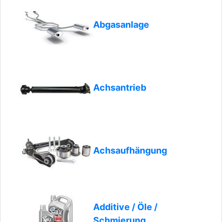
Abgasanlage
Achsantrieb
Achsaufhängung
Additive / Öle /
Schmierung