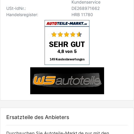
Kundenservice
USt-IdNr.:
DE268971662
Handelsregister:
HRB 11780
Ersatzteile des Anbieters
Durchsuchen Sie Autoteile-Markt.de nur mit den