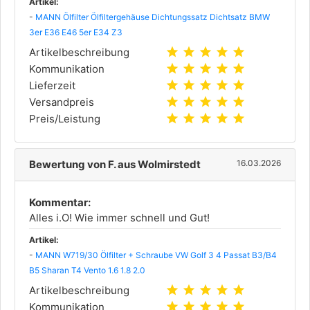
Artikel:
-
MANN Ölfilter Ölfiltergehäuse Dichtungssatz Dichtsatz BMW
3er E36 E46 5er E34 Z3
star
star
star
star
star
Artikelbeschreibung
star
star
star
star
star
Kommunikation
star
star
star
star
star
Lieferzeit
star
star
star
star
star
Versandpreis
star
star
star
star
star
Preis/Leistung
Bewertung von F. aus Wolmirstedt
16.03.2026
Kommentar:
Alles i.O! Wie immer schnell und Gut!
Artikel:
-
MANN W719/30 Ölfilter + Schraube VW Golf 3 4 Passat B3/B4
B5 Sharan T4 Vento 1.6 1.8 2.0
star
star
star
star
star
Artikelbeschreibung
star
star
star
star
star
Kommunikation