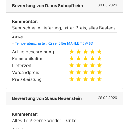
Bewertung von D. aus Schopfheim
30.03.2026
Kommentar:
Sehr schnelle Lieferung, fairer Preis, alles Bestens
Artikel:
-
Temperaturschalter, Kühlerlüfter MAHLE TSW 8D
star
star
star
star
star
Artikelbeschreibung
star
star
star
star
star
Kommunikation
star
star
star
star
star
Lieferzeit
star
star
star
star
star
Versandpreis
star
star
star
star
star
Preis/Leistung
Bewertung von S. aus Neuenstein
28.03.2026
Kommentar:
Alles Top! Gerne wieder! Danke!