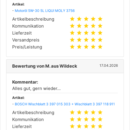
Artikel:
-
Motoröl 5W-30 5L LIQUI MOLY 3756
star
star
star
star
star
Artikelbeschreibung
star
star
star
star
star
Kommunikation
star
star
star
star
star
Lieferzeit
star
star
star
star
star
Versandpreis
star
star
star
star
star
Preis/Leistung
Bewertung von M. aus Wildeck
17.04.2026
Kommentar:
Alles gut, gern wieder…
Artikel:
-
BOSCH Wischblatt 3 397 015 303 + Wischblatt 3 397 118 911
star
star
star
star
star
Artikelbeschreibung
star
star
star
star
star
Kommunikation
star
star
star
star
star
Lieferzeit