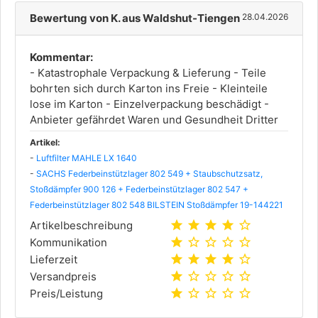
Bewertung von K. aus Waldshut-Tiengen
28.04.2026
Kommentar:
- Katastrophale Verpackung & Lieferung - Teile
bohrten sich durch Karton ins Freie - Kleinteile
lose im Karton - Einzelverpackung beschädigt -
Anbieter gefährdet Waren und Gesundheit Dritter
Artikel:
-
Luftfilter MAHLE LX 1640
-
SACHS Federbeinstützlager 802 549 + Staubschutzsatz,
Stoßdämpfer 900 126 + Federbeinstützlager 802 547 +
Federbeinstützlager 802 548 BILSTEIN Stoßdämpfer 19-144221
star
star
star
star
star_outline
Artikelbeschreibung
star
star_outline
star_outline
star_outline
star_outline
Kommunikation
star
star
star
star
star_outline
Lieferzeit
star
star_outline
star_outline
star_outline
star_outline
Versandpreis
star
star_outline
star_outline
star_outline
star_outline
Preis/Leistung