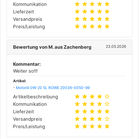
star
star
star
star
star
Kommunikation
star
star
star
star
star
Lieferzeit
star
star
star
star
star
Versandpreis
star
star
star
star
star
Preis/Leistung
Bewertung von M. aus Zachenberg
23.05.2026
Kommentar:
Weiter so!!!
Artikel:
-
Motoröl 0W-20 5L ROWE 20036-0050-99
star
star
star
star
star_outline
Artikelbeschreibung
star
star
star
star
star_outline
Kommunikation
star
star
star
star
star
Lieferzeit
star
star
star
star
star_outline
Versandpreis
star
star
star
star
star
Preis/Leistung