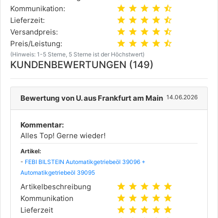
star
star
star
star
star_half
Kommunikation:
star
star
star
star
star_half
Lieferzeit:
star
star
star
star
star_half
Versandpreis:
star
star
star
star
star_half
Preis/Leistung:
(Hinweis: 1-5 Sterne, 5 Sterne ist der Höchstwert)
KUNDENBEWERTUNGEN (149)
Bewertung von U. aus Frankfurt am Main
14.06.2026
Kommentar:
Alles Top! Gerne wieder!
Artikel:
-
FEBI BILSTEIN Automatikgetriebeöl 39096 +
Automatikgetriebeöl 39095
star
star
star
star
star
Artikelbeschreibung
star
star
star
star
star
Kommunikation
star
star
star
star
star
Lieferzeit