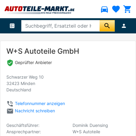
directions_car
favorite
shopping_cart
search
ballot
person
W+S Autoteile GmbH
verified_user
Geprüfter Anbieter
Schwarzer Weg 10
32423 Minden
Deutschland
phone_in_talk
Telefonnummer anzeigen
email
Nachricht schreiben
Geschäftsführer:
Dominik Duensing
Ansprechpartner:
W+S Autoteile