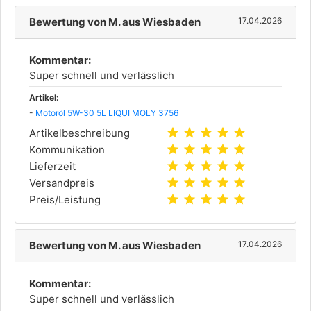
Bewertung von M. aus Wiesbaden
17.04.2026
Kommentar:
Super schnell und verlässlich
Artikel:
-
Motoröl 5W-30 5L LIQUI MOLY 3756
star
star
star
star
star
Artikelbeschreibung
star
star
star
star
star
Kommunikation
star
star
star
star
star
Lieferzeit
star
star
star
star
star
Versandpreis
star
star
star
star
star
Preis/Leistung
Bewertung von M. aus Wiesbaden
17.04.2026
Kommentar:
Super schnell und verlässlich