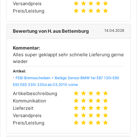
star
star
star
star
star
Versandpreis
star
star
star
star
star
Preis/Leistung
Bewertung von H. aus Bettemburg
14.04.2026
Kommentar:
Alles super geklappt sehr schnelle Lieferung gerne
wieder
Artikel:
-
FEBI Bremsscheiben + Beläge Sensor BMW 1er E87 130i E90
E92 E93 330i 330d ab 03.2010 vorne
star
star
star
star
star
Artikelbeschreibung
star
star
star
star
star
Kommunikation
star
star
star
star
star
Lieferzeit
star
star
star
star
star
Versandpreis
star
star
star
star
star
Preis/Leistung