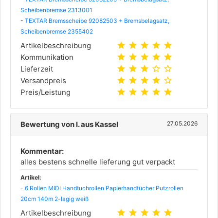
Scheibenbremse 2313001
-
TEXTAR Bremsscheibe 92082503 + Bremsbelagsatz,
Scheibenbremse 2355402
star
star
star
star
star
Artikelbeschreibung
star
star
star
star
star
Kommunikation
star
star
star
star_outline
star_outline
Lieferzeit
star
star
star
star
star_outline
Versandpreis
star
star
star
star
star
Preis/Leistung
Bewertung von I. aus Kassel
27.05.2026
Kommentar:
alles bestens schnelle lieferung gut verpackt
Artikel:
-
6 Rollen MIDI Handtuchrollen Papierhandtücher Putzrollen
20cm 140m 2-lagig weiß
star
star
star
star
star
Artikelbeschreibung