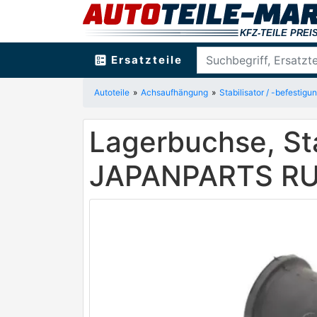
ballot
Ersatzteile
Autoteile
Achsaufhängung
Stabilisator / -befestigun
Lagerbuchse, St
JAPANPARTS R