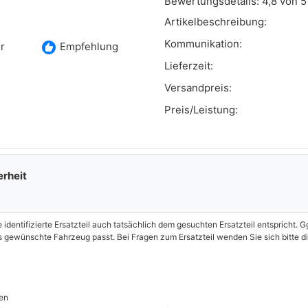
Bewertungsdetails:
4,8 von 5
Artikelbeschreibung:
Kommunikation:
recommend
r
Empfehlung
Lieferzeit:
Versandpreis:
Preis/Leistung:
erheit
e identifizierte Ersatzteil auch tatsächlich dem gesuchten Ersatzteil entspricht.
as gewünschte Fahrzeug passt. Bei Fragen zum Ersatzteil wenden Sie sich bitte 
en