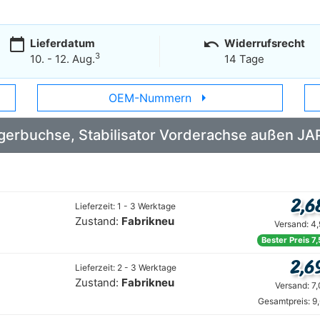
calendar_today
undo
Lieferdatum
Widerrufsrecht
3
10. - 12. Aug.
14 Tage
arrow_right
OEM-Nummern
 Lagerbuchse, Stabilisator Vorderachse außen
2,6
Lieferzeit: 1 - 3 Werktage
Zustand:
Fabrikneu
Versand: 4
Bester Preis 7
2,6
Lieferzeit: 2 - 3 Werktage
Zustand:
Fabrikneu
Versand: 7
Gesamtpreis: 9