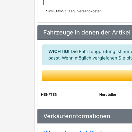
KAVO PARTS
* inkl. MwSt., zzgl. Versandkosten
MDR
RED-LINE
Fahrzeuge in denen der Artikel
STELLOX
WICHTIG!
Die Fahrzeugprüfung ist nur e
passt. Wenn möglich vergleichen Sie b
HSN/TSN
Hersteller
Verkäuferinformationen