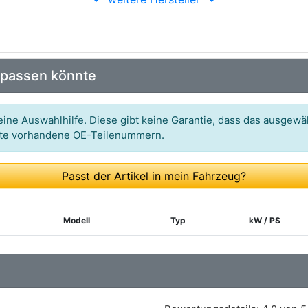
Art.-Nr.: SBS-5521
Art.-Nr.: MEM-85023
Art.-Nr.: 43MI085
 passen könnte
Art.-Nr.: 79-00887-SX
ine Auswahlhilfe. Diese gibt keine Garantie, dass das ausgewäh
itte vorhandene OE-Teilenummern.
Passt der Artikel in mein Fahrzeug?
Modell
Typ
kW / PS