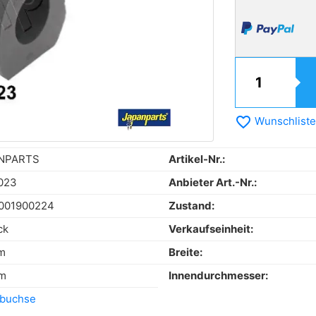
favorite_border
Wunschliste
NPARTS
Artikel-Nr.:
023
Anbieter Art.-Nr.:
001900224
Zustand:
ck
Verkaufseinheit:
m
Breite:
m
Innendurchmesser:
rbuchse