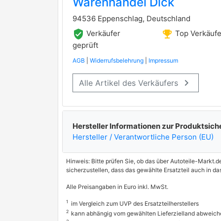
Warenhandel Dick
94536 Eppenschlag, Deutschland
verified_user
emoji_events
Verkäufer
Top Verkäufe
geprüft
AGB
|
Widerrufsbelehrung
|
Impressum
keyboard_arrow_right
Alle Artikel des Verkäufers
Hersteller Informationen zur Produktsich
Hersteller / Verantwortliche Person (EU)
Hinweis: Bitte prüfen Sie, ob das über Autoteile-Markt.d
sicherzustellen, dass das gewählte Ersatzteil auch in d
Alle Preisangaben in Euro inkl. MwSt.
1
im Vergleich zum UVP des Ersatzteilherstellers
2
kann abhängig vom gewählten Lieferzielland abweich