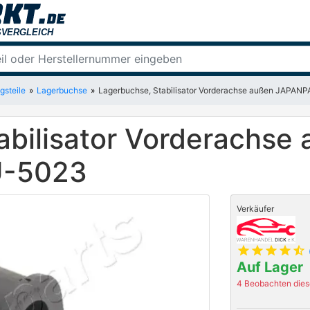
gsteile
Lagerbuchse
Lagerbuchse, Stabilisator Vorderachse außen JAPA
abilisator Vorderachse
U-5023
Verkäufer
star
star
star
star
star_half
Auf Lager
4 Beobachten diese