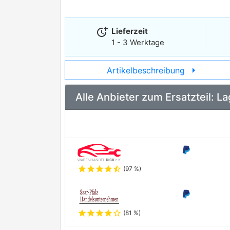
more_time
Lieferzeit
1 - 3 Werktage
arrow_right
Artikelbeschreibung
Alle Anbieter zum Ersatzteil:
star
star
star
star
star_half
(97 %)
star
star
star
star
star_outline
(81 %)