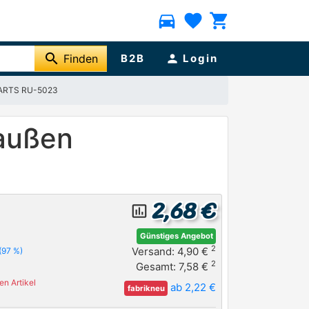
directions_car
favorite
shopping_cart
search
Finden
B2B
person
Login
NPARTS RU-5023
 außen
2,68 €
insert_chart_outlined
Günstiges Angebot
2
Versand: 4,90 €
(97 %)
2
Gesamt: 7,58 €
n Artikel
ab 2,22 €
fabrikneu