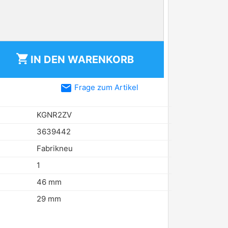
shopping_cart
IN DEN
WARENKORB
email
Frage zum Artikel
KGNR2ZV
3639442
Fabrikneu
1
46 mm
29 mm