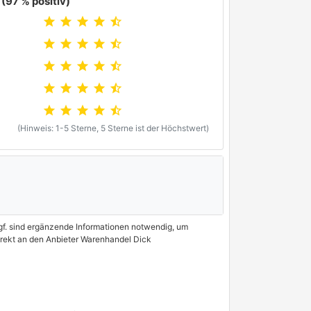
(97 % positiv)
star
star
star
star
star_half
star
star
star
star
star_half
star
star
star
star
star_half
star
star
star
star
star_half
star
star
star
star
star_half
(Hinweis: 1-5 Sterne, 5 Sterne ist der Höchstwert)
 Ggf. sind ergänzende Informationen notwendig, um
direkt an den Anbieter Warenhandel Dick