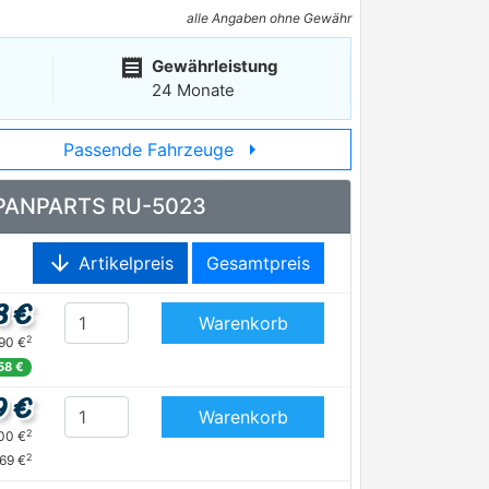
alle Angaben ohne Gewähr
receipt
Gewährleistung
24 Monate
arrow_right
Passende Fahrzeuge
 JAPANPARTS RU-5023
arrow_downward
Artikelpreis
Gesamtpreis
8 €
Warenkorb
2
,90 €
,58 €
9 €
Warenkorb
2
,00 €
2
,69 €