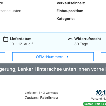
ck
Verkaufseinheit:
rachse unten
Einbauposition:
Kategorie:
calendar_today
undo
Lieferdatum
Widerrufsrecht
3
10. - 12. Aug.
30 Tage
arrow_right
OEM-Nummern
 Lagerung, Lenker Hinterachse unten innen vo
10,1
Lieferzeit: 1 - 3 Werktage
Zustand:
Fabrikneu
Versand: 4
Bester Preis 14,