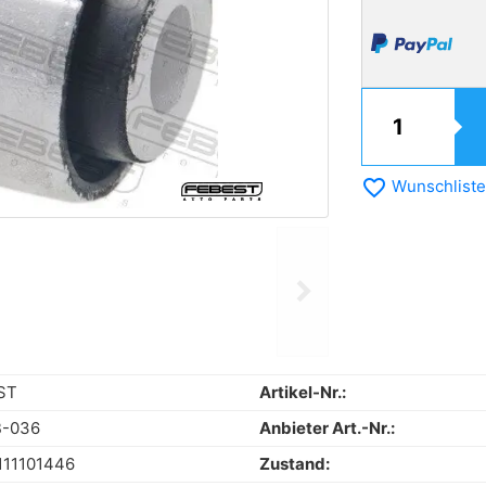
favorite_border
Wunschliste
chevron_right
Next
ST
Artikel-Nr.:
-036
Anbieter Art.-Nr.:
111101446
Zustand: