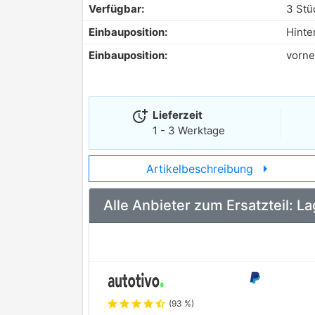
Verfügbar:
3 Stü
Einbauposition:
Hinte
Einbauposition:
vorne
more_time
Lieferzeit
1 - 3 Werktage
arrow_right
Artikelbeschreibung
Alle Anbieter zum Ersatzteil:
star
star
star
star
star_half
(93 %)