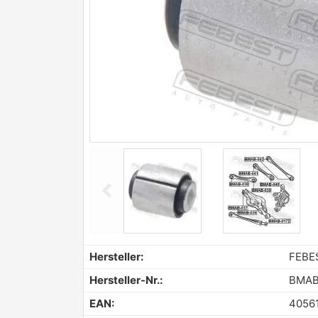
chevron_left
Previous
Hersteller:
FEBE
Hersteller-Nr.:
BMAB
EAN:
4056