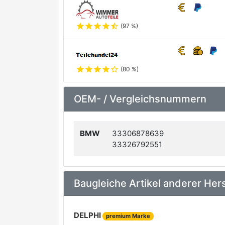
star
star
star
star
star_half
(97 %)
star
star
star
star
star_outline
(80 %)
OEM- / Vergleichsnummern
BMW
33306878639
33326792551
Baugleiche Artikel anderer Hers
DELPHI
premium Marke