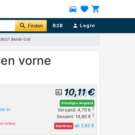
directions_car
favorite
shopping_cart
search
Finden
B2B
person
Login
e FEBEST BMAB-036
nen vorne
10,11 €
insert_chart_outlined
Günstiges Angebot
2
Versand: 4,79 €
(93 %)
2
Gesamt: 14,90 €
n Artikel
ab 2,62 €
fabrikneu