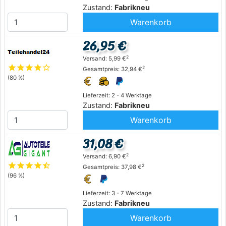
Zustand:
Fabrikneu
Warenkorb
26,95 €
2
Versand: 5,99 €
star
star
star
star
star_outline
2
Gesamtpreis: 32,94 €
(80 %)
Lieferzeit: 2 - 4 Werktage
Zustand:
Fabrikneu
Warenkorb
31,08 €
2
Versand: 6,90 €
star
star
star
star
star_half
2
Gesamtpreis: 37,98 €
(96 %)
Lieferzeit: 3 - 7 Werktage
Zustand:
Fabrikneu
Warenkorb