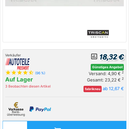
18,32 €
insert_chart_outlined
Verkäufer
Günstiges Angebot
star
star
star
star
star_half
2
Versand: 4,90 €
(96 %)
Auf Lager
2
Gesamt: 23,22 €
3 Beobachten diesen Artikel
ab 12,67 €
fabrikneu