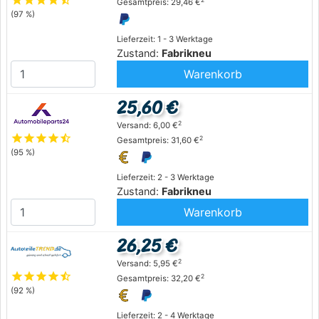
star
star
star
star
star_half
Gesamtpreis: 29,46 €
(97 %)
Lieferzeit: 1 - 3 Werktage
Zustand:
Fabrikneu
Warenkorb
25,60 €
2
Versand: 6,00 €
star
star
star
star
star_half
2
Gesamtpreis: 31,60 €
(95 %)
Lieferzeit: 2 - 3 Werktage
Zustand:
Fabrikneu
Warenkorb
26,25 €
2
Versand: 5,95 €
star
star
star
star
star_half
2
Gesamtpreis: 32,20 €
(92 %)
Lieferzeit: 2 - 4 Werktage