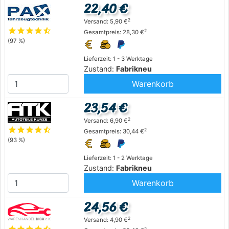
22,40 €
2
Versand: 5,90 €
star
star
star
star
star_half
2
Gesamtpreis: 28,30 €
(97 %)
Lieferzeit: 1 - 3 Werktage
Zustand:
Fabrikneu
Warenkorb
23,54 €
2
Versand: 6,90 €
star
star
star
star
star_half
2
Gesamtpreis: 30,44 €
(93 %)
Lieferzeit: 1 - 2 Werktage
Zustand:
Fabrikneu
Warenkorb
24,56 €
2
Versand: 4,90 €
2