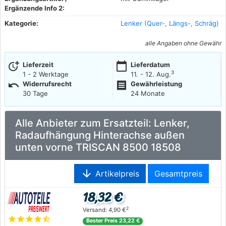
Ergänzende Info 2:
Kategorie:
Lenker (Quer-, Längs-, Schräg)
alle Angaben ohne Gewähr
more_time
calendar_today
Lieferzeit
Lieferdatum
3
1 - 2 Werktage
11. - 12. Aug.
undo
receipt
Widerrufsrecht
Gewährleistung
30 Tage
24 Monate
Alle Anbieter zum Ersatzteil: Lenker,
Radaufhängung Hinterachse außen
unten vorne TRISCAN 8500 18508
arrow_downward
Artikelpreis
Gesamtpreis
18,32 €
2
Versand: 4,90 €
star
star
star
star
star_half
Bester Preis 23,22 €