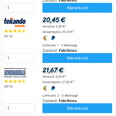
Zustand:
Fabrikneu
Warenkorb
20,45 €
2
Versand: 5,29 €
star
star
star
star
star_half
2
Gesamtpreis: 25,74 €
(97 %)
Lieferzeit: 1 - 3 Werktage
Zustand:
Fabrikneu
Warenkorb
21,67 €
2
Versand: 5,95 €
star
star
star
star
star_half
2
Gesamtpreis: 27,62 €
(93 %)
Lieferzeit: 2 - 5 Werktage
Zustand:
Fabrikneu
Warenkorb