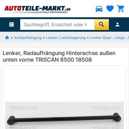
directions_car
favorite
shopping_cart
search
ballot
person
Achsaufhängung
Lenker / Lenkerlagerung
Lenker (Quer-, Längs-, 
Lenker, Radaufhängung Hinterachse außen
unten vorne TRISCAN 8500 18508