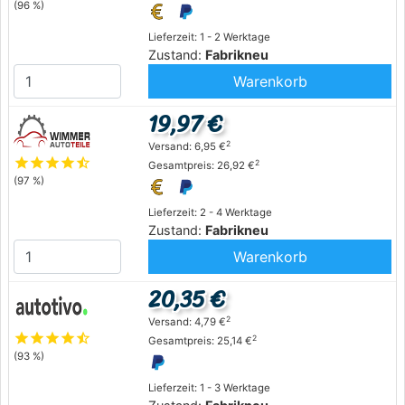
(96 %)
Lieferzeit: 1 - 2 Werktage
Zustand:
Fabrikneu
Warenkorb
19,97 €
2
Versand: 6,95 €
star
star
star
star
star_half
2
Gesamtpreis: 26,92 €
(97 %)
Lieferzeit: 2 - 4 Werktage
Zustand:
Fabrikneu
Warenkorb
20,35 €
2
Versand: 4,79 €
star
star
star
star
star_half
2
Gesamtpreis: 25,14 €
(93 %)
Lieferzeit: 1 - 3 Werktage