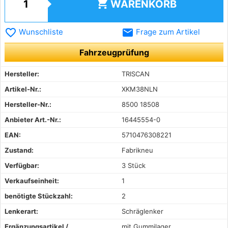
shopping_cart
WARENKORB
favorite_border
email
Wunschliste
Frage zum Artikel
Fahrzeugprüfung
Hersteller:
TRISCAN
Artikel-Nr.:
XKM38NLN
Hersteller-Nr.:
8500 18508
Anbieter Art.-Nr.:
16445554-0
EAN:
5710476308221
Zustand:
Fabrikneu
Verfügbar:
3 Stück
Verkaufseinheit:
1
benötigte Stückzahl:
2
Lenkerart:
Schräglenker
Ergänzungsartikel /
mit Gummilager