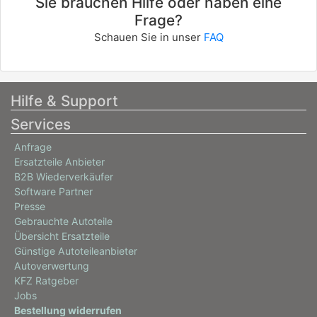
Sie brauchen Hilfe oder haben eine
Frage?
Schauen Sie in unser
FAQ
Hilfe & Support
Services
Anfrage
Ersatzteile Anbieter
B2B Wiederverkäufer
Software Partner
Presse
Gebrauchte Autoteile
Übersicht Ersatzteile
Günstige Autoteileanbieter
Autoverwertung
KFZ Ratgeber
Jobs
Bestellung widerrufen