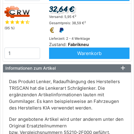
32,64 €
2
Versand: 5,95 €
star
star
star
star
star_half
2
Gesamtpreis: 38,59 €
(95 %)
Lieferzeit: 2 - 4 Werktage
Zustand:
Fabrikneu
Warenkorb
Informationen zum Artikel
Das Produkt Lenker, Radaufhängung des Herstellers
TRISCAN hat die Lenkerart Schräglenker. Die
ergänzenden Artikelinformationen lauten mit
Gummilager. Es kann beispielsweise an Fahrzeugen
des Herstellers KIA verwendet werden.
Der angebotene Artikel wird unter anderem unter den
Original Ersatzteilnummern
bzw. Vergleichsnummern 55210-2F000 geführt.