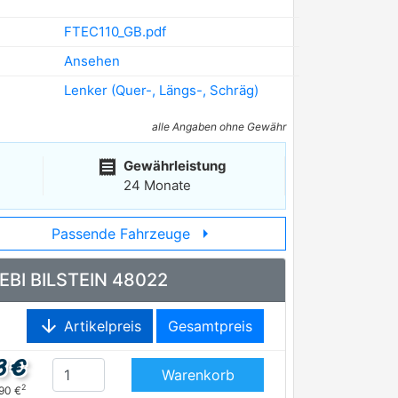
FTEC110_GB.pdf
Ansehen
Lenker (Quer-, Längs-, Schräg)
alle Angaben ohne Gewähr
receipt
Gewährleistung
24 Monate
arrow_right
Passende Fahrzeuge
 FEBI BILSTEIN 48022
arrow_downward
Artikelpreis
Gesamtpreis
3 €
Warenkorb
2
,90 €