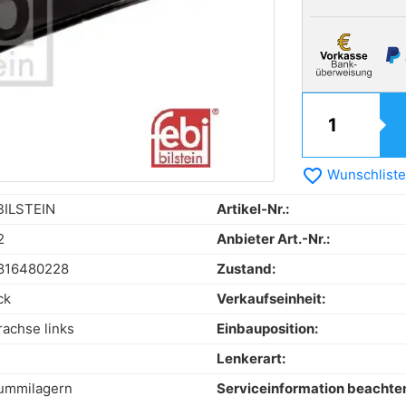
favorite_border
Wunschliste
BILSTEIN
Artikel-Nr.:
2
Anbieter Art.-Nr.:
816480228
Zustand:
ck
Verkaufseinheit:
rachse links
Einbauposition:
Lenkerart:
ummilagern
Serviceinformation beachte