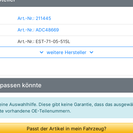
Art.-Nr.: 211445
Art.-Nr.: ADC48669
Art.-Nr.: EST-71-05-515L
weitere Hersteller
Art.-Nr.: CQ515L
Art.-Nr.: AZMT-42-010-7365
Art.-Nr.: 71-05-515L
 passen könnte
Art.-Nr.: 290RT03349
Art.-Nr.: CS-525L
ine Auswahlhilfe. Diese gibt keine Garantie, dass das ausgewäh
itte vorhandene OE-Teilenummern.
Art.-Nr.: GSP502397
Art.-Nr.: S061088
Passt der Artikel in mein Fahrzeug?