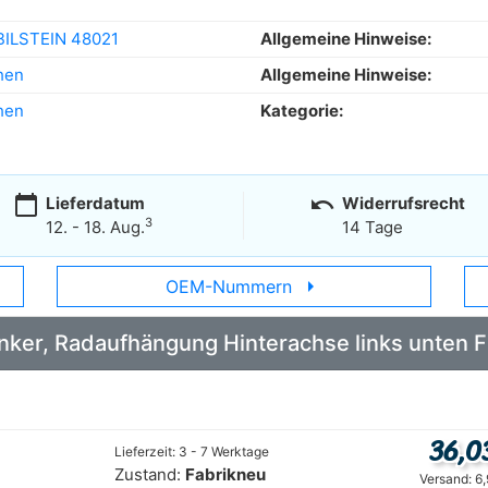
BILSTEIN 48021
Allgemeine Hinweise:
hen
Allgemeine Hinweise:
hen
Kategorie:
calendar_today
undo
Lieferdatum
Widerrufsrecht
3
12. - 18. Aug.
14 Tage
arrow_right
OEM-Nummern
Lenker, Radaufhängung Hinterachse links unten
36,0
Lieferzeit: 3 - 7 Werktage
Zustand:
Fabrikneu
Versand: 6