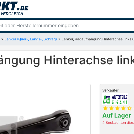
Lenker (Quer-, Längs-, Schräg)
Lenker, Radaufhängung Hinterachse links 
ängung Hinterachse lin
Verkäufer
star
star
star
star
star_half
Auf Lager
4 Beobachten diese