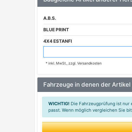
A.B.S.
BLUE PRINT
4X4 ESTANFI
A.S.P. QualityTested
* inkl. MwSt., zzgl. Versandkosten
A.Z. Meisterteile
ASHIKA
Fahrzeuge in denen der Artikel
AUTO-SPEED PARTS
CTE
WICHTIG!
Die Fahrzeugprüfung ist nur e
G.U.D.
passt. Wenn möglich vergleichen Sie b
GSP