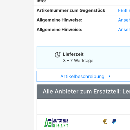
Info:
Artikelnummer zum Gegenstück
FEBI 
Allgemeine Hinweise:
Anse
Allgemeine Hinweise:
Anse
more_time
Lieferzeit
3 - 7 Werktage
arrow_right
Artikelbeschreibung
Alle Anbieter zum Ersatzteil: 