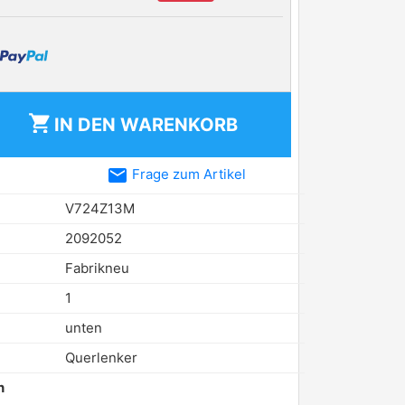
shopping_cart
IN DEN
WARENKORB
email
Frage zum Artikel
V724Z13M
2092052
Fabrikneu
1
unten
Querlenker
n