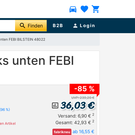
directions_car
favorite
shopping_cart
search
Finden
B2B
person
Login
unten FEBI BILSTEIN 48022
ks unten FEBI
-85 %
UVP: 239,20 €
36,03 €
insert_chart_outlined
(96 %)
2
Versand: 6,90 €
2
Gesamt: 42,93 €
n Artikel
ab 16,55 €
fabrikneu