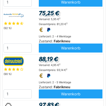
Warenkorb
75,25 €
2
Versand: 5,95 €
star
star
star
star
star_half
2
Gesamtpreis: 81,20 €
(92 %)
Lieferzeit: 2 - 4 Werktage
Zustand:
Fabrikneu
Warenkorb
88,19 €
2
Versand: 4,95 €
star
star
star
star
star_outline
2
Gesamtpreis: 93,14 €
(90 %)
Lieferzeit: 2 - 5 Werktage
Zustand:
Fabrikneu
Warenkorb
97,83 €