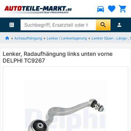
directions_car
favorite
shopping_cart
search
ballot
person
Achsaufhängung
Lenker / Lenkerlagerung
Lenker (Quer-, Längs-, 
Lenker, Radaufhängung links unten vorne
DELPHI TC9267