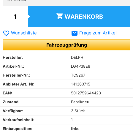
shopping_cart
WARENKORB
favorite_border
email
Wunschliste
Frage zum Artikel
Fahrzeugprüfung
Hersteller:
DELPHI
Artikel-Nr.:
LG4P38E8
Hersteller-Nr.:
TC9267
Anbieter Art.-Nr.:
141360715
EAN:
5012759644423
Zustand:
Fabrikneu
Verfügbar:
3 Stück
Verkaufseinheit:
1
Einbauposition:
links