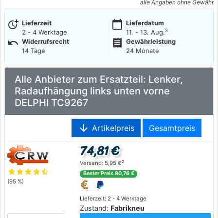
alle Angaben ohne Gewähr
more_time
calendar_today
Lieferzeit
Lieferdatum
3
2 - 4 Werktage
11. - 13. Aug.
undo
receipt
Widerrufsrecht
Gewährleistung
14 Tage
24 Monate
Alle Anbieter zum Ersatzteil: Lenker,
Radaufhängung links unten vorne
DELPHI TC9267
arrow_downward
Artikelpreis
Gesamtpreis
74,81 €
2
Versand: 5,95 €
star
star
star
star
star_half
Bester Preis 80,76 €
(95 %)
Lieferzeit: 2 - 4 Werktage
Zustand:
Fabrikneu