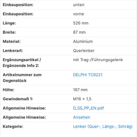
Einbauposition:
unten
Einbauposition:
vorne
Länge:
526 mm
Breite:
87 mm
Material:
Aluminium
Lenkerart:
Querlenker
Ergänzungsartikel /
mit Trag-/Führungsgelenk
Ergänzende Info 2:
Artikelnummer zum
DELPHI TC9221
Gegenstück
Höhe:
167 mm
Gewindemaß 1:
M16 x 1,5
Allgemeine Hinweise:
D_SS_PP_EN.pdf
Allgemeine Hinweise:
Ansehen
Kategorie:
Lenker (Quer-, Längs-, Schräg)