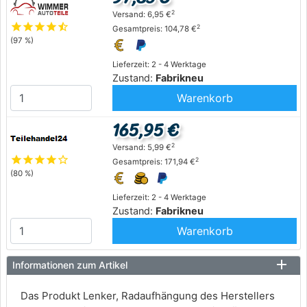
2
Versand: 6,95 €
star
star
star
star
star_half
2
Gesamtpreis: 104,78 €
(97 %)
Lieferzeit: 2 - 4 Werktage
Zustand:
Fabrikneu
Warenkorb
165,95 €
2
Versand: 5,99 €
star
star
star
star
star_outline
2
Gesamtpreis: 171,94 €
(80 %)
Lieferzeit: 2 - 4 Werktage
Zustand:
Fabrikneu
Warenkorb
Informationen zum Artikel
Das Produkt Lenker, Radaufhängung des Herstellers