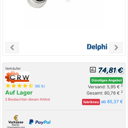
chevron_left
chevron_right
Previous
Next
74,81 €
insert_chart_outlined
Verkäufer
Günstiges Angebot
star
star
star
star
star_half
2
Versand: 5,95 €
(95 %)
Auf Lager
2
Gesamt: 80,76 €
2 Beobachten diesen Artikel
ab 85,37 €
fabrikneu