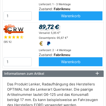
Lieferzeit: 1 - 3 Werktage
Zustand:
Fabrikneu
Warenkorb
89,72 €
2
Versand: 5,95 €
star
star
star
star
star_half
2
Gesamtpreis: 95,67 €
(95 %)
Lieferzeit: 2 - 4 Werktage
Zustand:
Fabrikneu
Warenkorb
Informationen zum Artikel
Das Produkt Lenker, Radaufhängung des Herstellers
OPTIMAL hat die Lenkerart Querlenker. Die paarige
Artikelnummer lautet G6-125 und das Konusmaß
beträgt 17 mm. Es kann beispielsweise an Fahrzeugen
des Herstellers FORD verwendet werden.