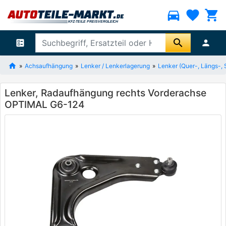
directions_car
favorite
shopping_cart
search
ballot
person
Achsaufhängung
Lenker / Lenkerlagerung
Lenker (Quer-, Längs-, 
Lenker, Radaufhängung rechts Vorderachse
OPTIMAL G6-124