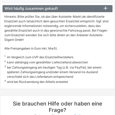
09/1996 - 10/2002
Wird häufig zusammen gekauft
8566353
Hinweis: Bitte prüfen Sie, ob das über Autoteile-Markt.de identifizierte
FORD
Ersatzteil auch tatsächlich dem gesuchten Ersatzteil entspricht. Ggf. sind
ergänzende Informationen notwendig, um sicherzustellen, dass das
KA (RB_)
gewählte Ersatzteil auch in das gewünschte Fahrzeug passt. Bei Fragen
1.3 i
zum Ersatzteil wenden Sie sich bitte direkt an den Anbieter Autoteile-
Gigant GmbH
36 / 49
Alle Preisangaben in Euro inkl. MwSt.
06/1998 - 11/2008
8566522, 8566ACF
1
im Vergleich zum UVP des Ersatzteilherstellers
2
kann abhängig vom gewählten Lieferzielland abweichen
FORD
3
bei Zahlungseingang am heutigen Tag (z.B. via PayPal), bei einem
KA (RB_)
späteren Zahlungseingang und/oder einem Versand ins Ausland
verschiebt sich das Lieferdatum entsprechend
1.3 i ROCAM
4
wird bei Rücksendung des Altteils erstattet
51 / 70
08/2002 - 11/2008
Sie brauchen Hilfe oder haben eine
Frage?