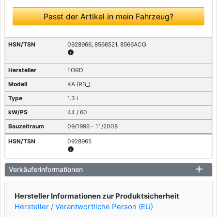
Passt der Artikel in mein Fahrzeug?
0928966, 8566521, 8566ACG
info
FORD
KA (RB_)
1.3 i
44 / 60
09/1996 - 11/2008
0928965
info
FORD
Verkäuferinformationen
KA (RB_)
Hersteller Informationen zur Produktsicherheit
1.3 i
Hersteller / Verantwortliche Person (EU)
37 / 50