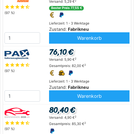
2
Versand: 5,29 €
star
star
star
star
star_half
Bester Preis 77,55 €
(97 %)
Lieferzeit: 1 - 3 Werktage
Zustand:
Fabrikneu
Warenkorb
76,10 €
2
Versand: 5,90 €
star
star
star
star
star_half
2
Gesamtpreis: 82,00 €
(97 %)
Lieferzeit: 1 - 3 Werktage
Zustand:
Fabrikneu
Warenkorb
80,40 €
2
Versand: 4,90 €
star
star
star
star
star_half
2
Gesamtpreis: 85,30 €
(97 %)