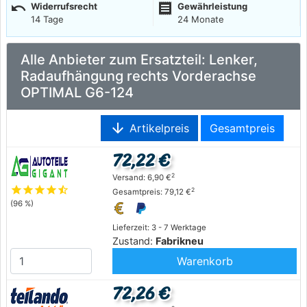
undo
receipt
Widerrufsrecht
Gewährleistung
14 Tage
24 Monate
Alle Anbieter zum Ersatzteil: Lenker,
Radaufhängung rechts Vorderachse
OPTIMAL G6-124
arrow_downward
Artikelpreis
Gesamtpreis
72,22 €
2
Versand: 6,90 €
star
star
star
star
star_half
2
Gesamtpreis: 79,12 €
(96 %)
Lieferzeit: 3 - 7 Werktage
Zustand:
Fabrikneu
Warenkorb
72,26 €