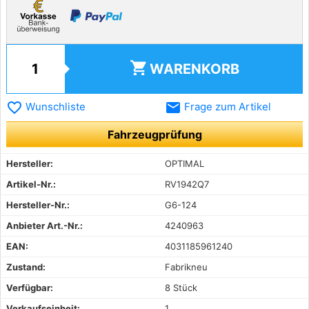
shopping_cart
WARENKORB
favorite_border
email
Wunschliste
Frage zum Artikel
Fahrzeugprüfung
Hersteller:
OPTIMAL
Artikel-Nr.:
RV1942Q7
Hersteller-Nr.:
G6-124
Anbieter Art.-Nr.:
4240963
EAN:
4031185961240
Zustand:
Fabrikneu
Verfügbar:
8 Stück
Verkaufseinheit:
1