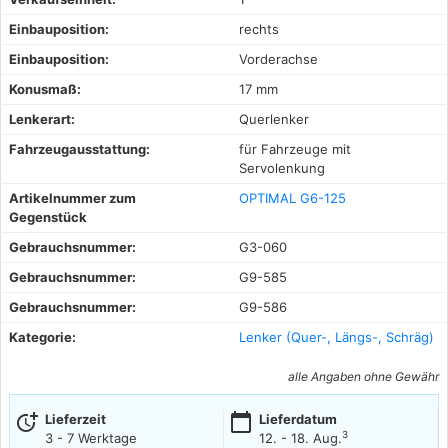
Einbauposition:
rechts
Einbauposition:
Vorderachse
Konusmaß:
17 mm
Lenkerart:
Querlenker
Fahrzeugausstattung:
für Fahrzeuge mit
Servolenkung
Artikelnummer zum
OPTIMAL G6-125
Gegenstück
Gebrauchsnummer:
G3-060
Gebrauchsnummer:
G9-585
Gebrauchsnummer:
G9-586
Kategorie:
Lenker (Quer-, Längs-, Schräg)
alle Angaben ohne Gewähr
more_time
calendar_today
Lieferzeit
Lieferdatum
3
3 - 7 Werktage
12. - 18. Aug.