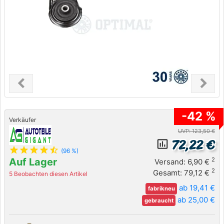
chevron_left
chevron_right
Previous
Next
-42 %
Verkäufer
UVP: 123,50 €
72,22 €
insert_chart_outlined
star
star
star
star
star_half
(96 %)
Auf Lager
2
Versand: 6,90 €
2
Gesamt: 79,12 €
5 Beobachten diesen Artikel
ab 19,41 €
fabrikneu
ab 25,00 €
gebraucht