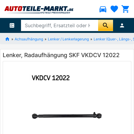
directions_car
favorite
shopping_cart
search
ballot
person
Achsaufhängung
Lenker / Lenkerlagerung
Lenker (Quer-, Längs-, 
Lenker, Radaufhängung SKF VKDCV 12022