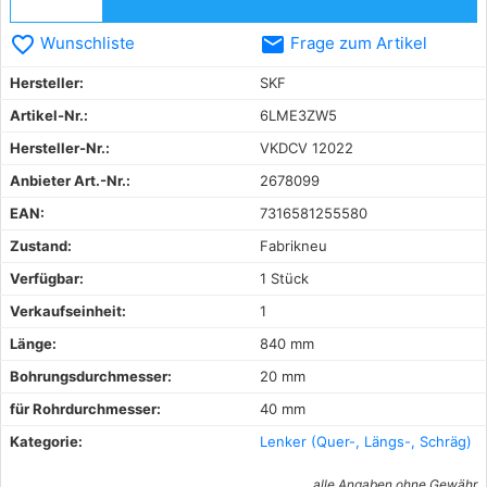
favorite_border
email
Wunschliste
Frage zum Artikel
Hersteller:
SKF
Artikel-Nr.:
6LME3ZW5
Hersteller-Nr.:
VKDCV 12022
Anbieter Art.-Nr.:
2678099
EAN:
7316581255580
Zustand:
Fabrikneu
Verfügbar:
1 Stück
Verkaufseinheit:
1
Länge:
840 mm
Bohrungsdurchmesser:
20 mm
für Rohrdurchmesser:
40 mm
Kategorie:
Lenker (Quer-, Längs-, Schräg)
alle Angaben ohne Gewähr