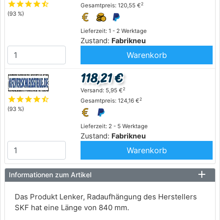
star
star
star
star
star_half
2
Gesamtpreis: 120,55 €
(93 %)
Lieferzeit: 1 - 2 Werktage
Zustand:
Fabrikneu
Warenkorb
118,21 €
2
Versand: 5,95 €
star
star
star
star
star_half
2
Gesamtpreis: 124,16 €
(93 %)
Lieferzeit: 2 - 5 Werktage
Zustand:
Fabrikneu
Warenkorb
Informationen zum Artikel
Das Produkt Lenker, Radaufhängung des Herstellers
SKF hat eine Länge von 840 mm.