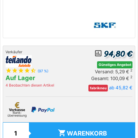
94,80 €
insert_chart_outlined
Verkäufer
Günstiges Angebot
star
star
star
star
star_half
2
Versand: 5,29 €
(97 %)
Auf Lager
2
Gesamt: 100,09 €
4 Beobachten diesen Artikel
ab 45,82 €
fabrikneu
shopping_cart
WARENKORB