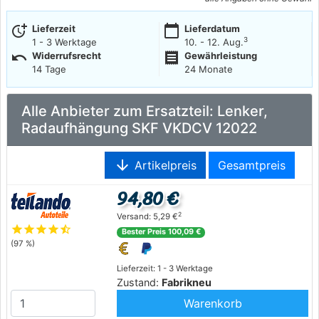
more_time
calendar_today
Lieferzeit
Lieferdatum
3
1 - 3 Werktage
10. - 12. Aug.
undo
receipt
Widerrufsrecht
Gewährleistung
14 Tage
24 Monate
Alle Anbieter zum Ersatzteil: Lenker,
Radaufhängung SKF VKDCV 12022
arrow_downward
Artikelpreis
Gesamtpreis
94,80 €
2
Versand: 5,29 €
star
star
star
star
star_half
Bester Preis 100,09 €
(97 %)
Lieferzeit: 1 - 3 Werktage
Zustand:
Fabrikneu
Warenkorb