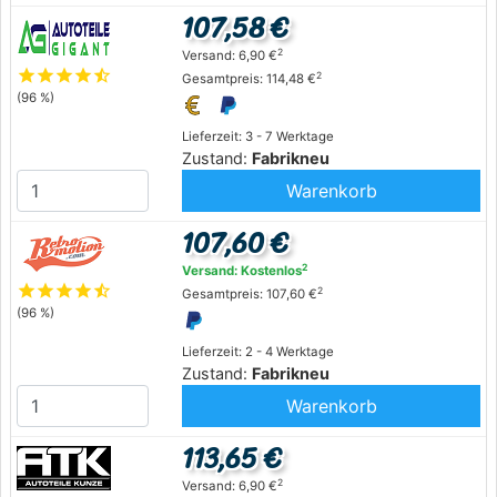
107,58 €
2
Versand: 6,90 €
star
star
star
star
star_half
2
Gesamtpreis: 114,48 €
(96 %)
Lieferzeit: 3 - 7 Werktage
Zustand:
Fabrikneu
Warenkorb
107,60 €
2
Versand: Kostenlos
star
star
star
star
star_half
2
Gesamtpreis: 107,60 €
(96 %)
Lieferzeit: 2 - 4 Werktage
Zustand:
Fabrikneu
Warenkorb
113,65 €
2
Versand: 6,90 €