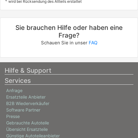
4
wird bei Rücksendung des Altteils erstattet
Sie brauchen Hilfe oder haben eine
Frage?
Schauen Sie in unser
FAQ
Hilfe & Support
Services
Anfrage
Ersatzteile Anbieter
B2B Wiederverkäufer
Software Partner
Presse
Gebrauchte Autoteile
Übersicht Ersatzteile
Günstige Autoteileanbieter