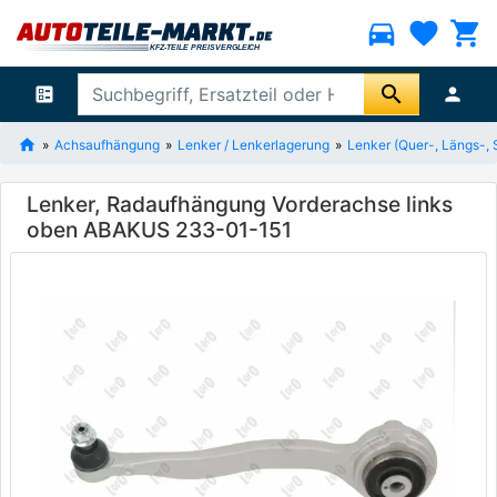
directions_car
favorite
shopping_cart
search
ballot
person
Achsaufhängung
Lenker / Lenkerlagerung
Lenker (Quer-, Längs-, 
Lenker, Radaufhängung Vorderachse links
oben ABAKUS 233-01-151