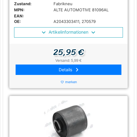
Zustand:
Fabrikneu
MPN:
ALTE AUTOMOTIVE 81096AL
EAN:
OE:
A2043303411, 270579
Artikelinformationen
25,95 €
Versand: 5,99 €
keyboard_arrow_right
Details
merken
favorite_border