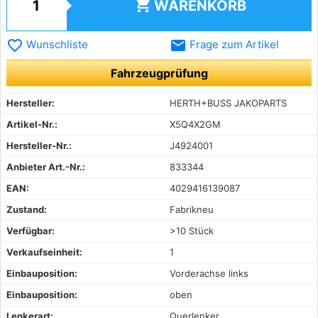
shopping_cart
WARENKORB
favorite_border
email
Wunschliste
Frage zum Artikel
Fahrzeugprüfung
Hersteller:
HERTH+BUSS JAKOPARTS
Artikel-Nr.:
X5Q4X2GM
Hersteller-Nr.:
J4924001
Anbieter Art.-Nr.:
833344
EAN:
4029416139087
Zustand:
Fabrikneu
Verfügbar:
>10 Stück
Verkaufseinheit:
1
Einbauposition:
Vorderachse links
Einbauposition:
oben
Lenkerart:
Querlenker