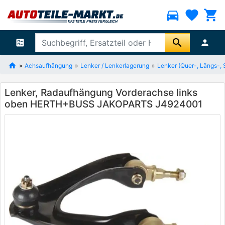
directions_car
favorite
shopping_cart
search
ballot
person
Achsaufhängung
Lenker / Lenkerlagerung
Lenker (Quer-, Längs-, 
Lenker, Radaufhängung Vorderachse links
oben HERTH+BUSS JAKOPARTS J4924001