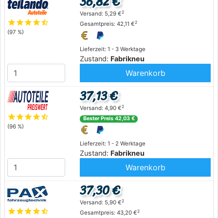
36,82 €
2
Versand: 5,29 €
star
star
star
star
star_half
2
Gesamtpreis: 42,11 €
(97 %)
Lieferzeit: 1 - 3 Werktage
Zustand:
Fabrikneu
Warenkorb
37,13 €
2
Versand: 4,90 €
star
star
star
star
star_half
Bester Preis 42,03 €
(96 %)
Lieferzeit: 1 - 2 Werktage
Zustand:
Fabrikneu
Warenkorb
37,30 €
2
Versand: 5,90 €
star
star
star
star
star_half
2
Gesamtpreis: 43,20 €