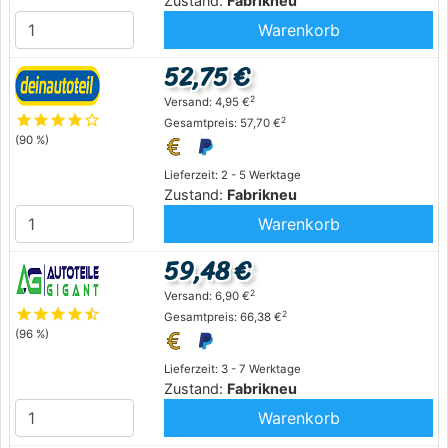
Zustand:
Fabrikneu
Warenkorb
52,75 €
2
Versand: 4,95 €
star
star
star
star
star_outline
2
Gesamtpreis: 57,70 €
(90 %)
Lieferzeit: 2 - 5 Werktage
Zustand:
Fabrikneu
Warenkorb
59,48 €
2
Versand: 6,90 €
star
star
star
star
star_half
2
Gesamtpreis: 66,38 €
(96 %)
Lieferzeit: 3 - 7 Werktage
Zustand:
Fabrikneu
Warenkorb