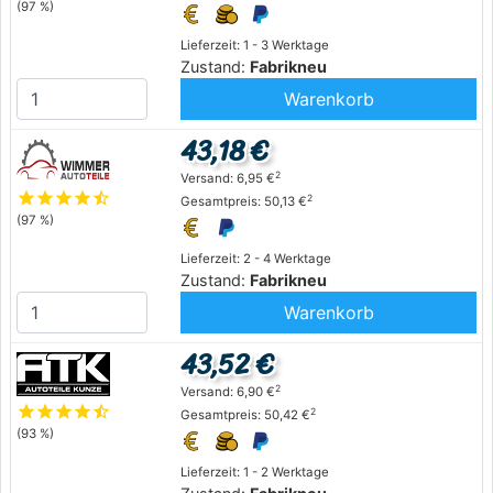
(97 %)
Lieferzeit: 1 - 3 Werktage
Zustand:
Fabrikneu
Warenkorb
43,18 €
2
Versand: 6,95 €
star
star
star
star
star_half
2
Gesamtpreis: 50,13 €
(97 %)
Lieferzeit: 2 - 4 Werktage
Zustand:
Fabrikneu
Warenkorb
43,52 €
2
Versand: 6,90 €
star
star
star
star
star_half
2
Gesamtpreis: 50,42 €
(93 %)
Lieferzeit: 1 - 2 Werktage