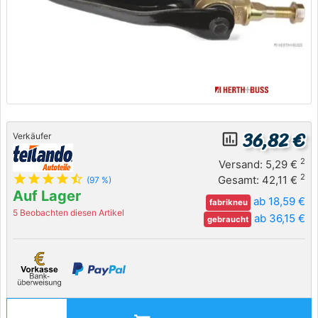
36,82 €
insert_chart_outlined
Verkäufer
2
Versand: 5,29 €
star
star
star
star
star_half
2
Gesamt: 42,11 €
(97 %)
Auf Lager
ab 18,59 €
fabrikneu
5 Beobachten diesen Artikel
ab 36,15 €
gebraucht