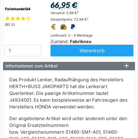
66,95 €
2
Versand: 5,99 €
star
star
star
star
star_outline
2
Gesamtpreis: 72,94 €
(80 %)
Lieferzeit: 2 - 4 Werktage
Zustand:
Fabrikneu
Warenkorb
Informationen zum Artikel
Das Produkt Lenker, Radaufhängung des Herstellers
HERTH+BUSS JAKOPARTS hat die Lenkerart
Querlenker. Die paarige Artikelnummer lautet
J4934001. Es kann beispielsweise an Fahrzeugen des
Herstellers HONDA verwendet werden.
Der angebotene Artikel wird unter anderem unter den
Original Ersatzteilnummern
bzw. Vergleichsnummern 51460-SM1-A01, 51460-