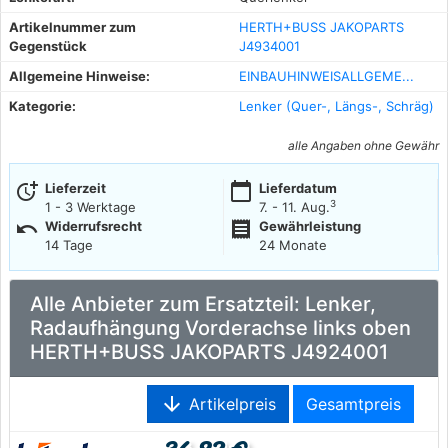
Artikelnummer zum
HERTH+BUSS JAKOPARTS
Gegenstück
J4934001
Allgemeine Hinweise:
EINBAUHINWEISALLGEME...
Kategorie:
Lenker (Quer-, Längs-, Schräg)
alle Angaben ohne Gewähr
more_time
calendar_today
Lieferzeit
Lieferdatum
3
1 - 3 Werktage
7. - 11. Aug.
undo
receipt
Widerrufsrecht
Gewährleistung
14 Tage
24 Monate
Alle Anbieter zum Ersatzteil: Lenker,
Radaufhängung Vorderachse links oben
HERTH+BUSS JAKOPARTS J4924001
arrow_downward
Artikelpreis
Gesamtpreis