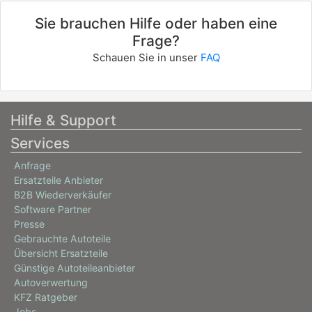
Sie brauchen Hilfe oder haben eine
Frage?
Schauen Sie in unser
FAQ
Hilfe & Support
Services
Anfrage
Ersatzteile Anbieter
B2B Wiederverkäufer
Software Partner
Presse
Gebrauchte Autoteile
Übersicht Ersatzteile
Günstige Autoteileanbieter
Autoverwertung
KFZ Ratgeber
Jobs