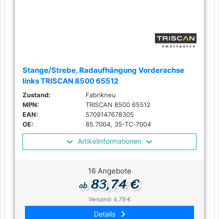
Stange/Strebe, Radaufhängung Vorderachse
links TRISCAN 8500 65512
Zustand:
Fabrikneu
MPN:
TRISCAN 8500 65512
EAN:
5709147678305
OE:
85.7004, 35-TC-7004
Artikelinformationen
16 Angebote
83,74 €
ab
Versand: 4,79 €
keyboard_arrow_right
Details