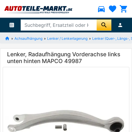
directions_car
favorite
shopping_cart
search
ballot
person
Achsaufhängung
Lenker / Lenkerlagerung
Lenker (Quer-, Längs-, 
Lenker, Radaufhängung Vorderachse links
unten hinten MAPCO 49987