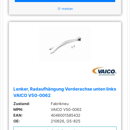
merken
favorite_border
Lenker, Radaufhängung Vorderachse unten links
VAICO V50-0062
Zustand:
Fabrikneu
MPN:
VAICO V50-0062
EAN:
4046001585432
OE:
210626, G5-825