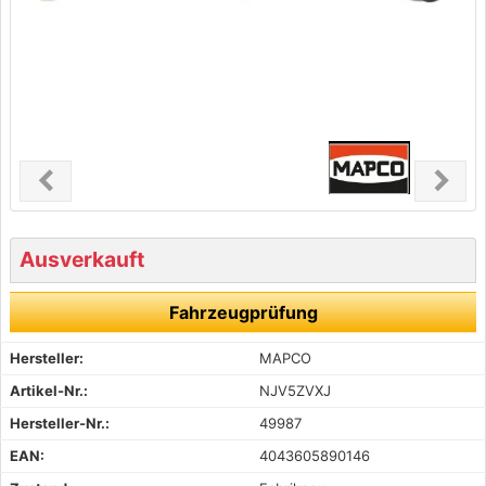
chevron_left
chevron_right
Previous
Next
Ausverkauft
Fahrzeugprüfung
Hersteller:
MAPCO
Artikel-Nr.:
NJV5ZVXJ
Hersteller-Nr.:
49987
EAN:
4043605890146