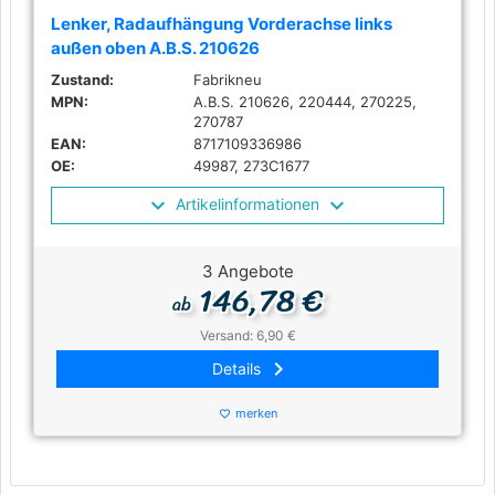
Lenker, Radaufhängung Vorderachse links
außen oben A.B.S. 210626
Zustand:
Fabrikneu
MPN:
A.B.S. 210626, 220444, 270225,
270787
EAN:
8717109336986
OE:
49987, 273C1677
Artikelinformationen
3 Angebote
146,78 €
ab
Versand: 6,90 €
keyboard_arrow_right
Details
merken
favorite_border