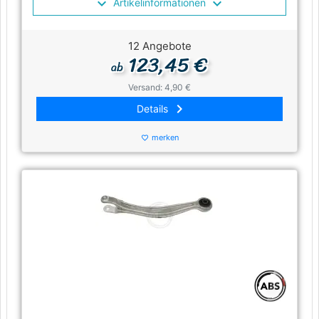
Artikelinformationen
12 Angebote
123,45 €
ab
Versand: 4,90 €
keyboard_arrow_right
Details
merken
favorite_border