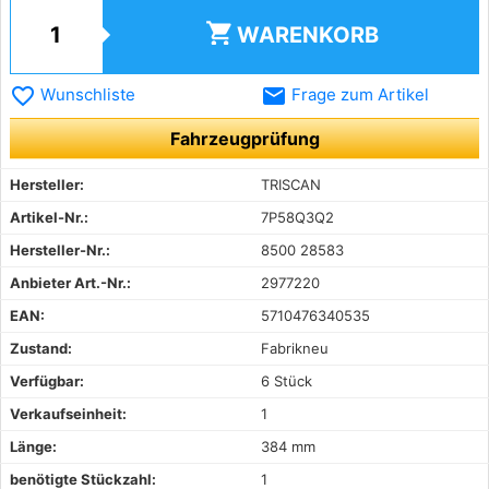
shopping_cart
WARENKORB
favorite_border
email
Wunschliste
Frage zum Artikel
Fahrzeugprüfung
Hersteller:
TRISCAN
Artikel-Nr.:
7P58Q3Q2
Hersteller-Nr.:
8500 28583
Anbieter Art.-Nr.:
2977220
EAN:
5710476340535
Zustand:
Fabrikneu
Verfügbar:
6 Stück
Verkaufseinheit:
1
Länge:
384 mm
benötigte Stückzahl:
1