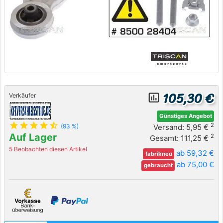
105,30 €
insert_chart_outlined
Verkäufer
Günstiges Angebot
star
star
star
star
star_half
2
Versand: 5,95 €
(93 %)
Auf Lager
2
Gesamt: 111,25 €
5 Beobachten diesen Artikel
ab 59,32 €
fabrikneu
ab 75,00 €
gebraucht