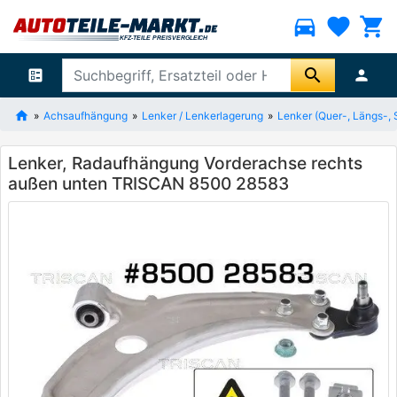
directions_car
favorite
shopping_cart
search
ballot
person
Achsaufhängung
Lenker / Lenkerlagerung
Lenker (Quer-, Längs-, 
Lenker, Radaufhängung Vorderachse rechts
außen unten TRISCAN 8500 28583