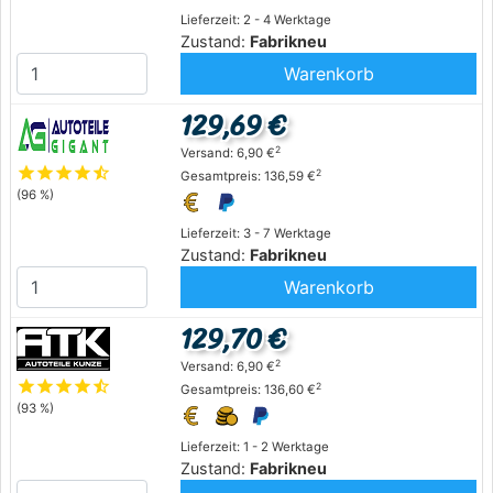
Lieferzeit: 2 - 4 Werktage
Zustand:
Fabrikneu
Warenkorb
129,69 €
2
Versand: 6,90 €
star
star
star
star
star_half
2
Gesamtpreis: 136,59 €
(96 %)
Lieferzeit: 3 - 7 Werktage
Zustand:
Fabrikneu
Warenkorb
129,70 €
2
Versand: 6,90 €
star
star
star
star
star_half
2
Gesamtpreis: 136,60 €
(93 %)
Lieferzeit: 1 - 2 Werktage
Zustand:
Fabrikneu