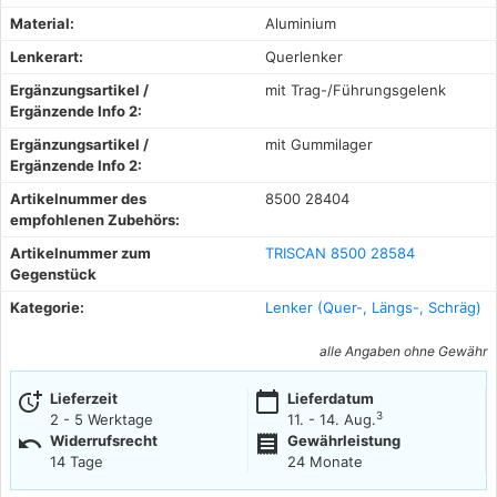
Material:
Aluminium
Lenkerart:
Querlenker
Ergänzungsartikel /
mit Trag-/Führungsgelenk
Ergänzende Info 2:
Ergänzungsartikel /
mit Gummilager
Ergänzende Info 2:
Artikelnummer des
8500 28404
empfohlenen Zubehörs:
Artikelnummer zum
TRISCAN 8500 28584
Gegenstück
Kategorie:
Lenker (Quer-, Längs-, Schräg)
alle Angaben ohne Gewähr
more_time
calendar_today
Lieferzeit
Lieferdatum
3
2 - 5 Werktage
11. - 14. Aug.
undo
receipt
Widerrufsrecht
Gewährleistung
14 Tage
24 Monate