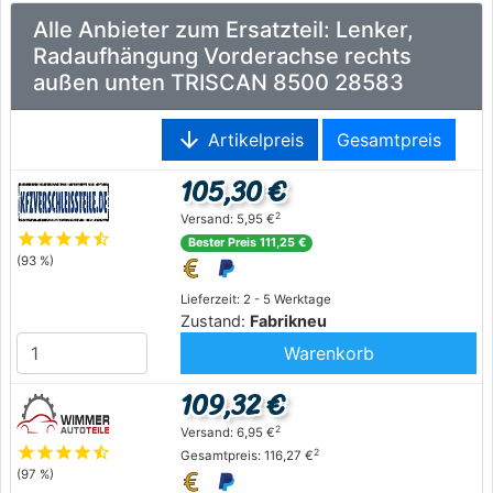
Alle Anbieter zum Ersatzteil: Lenker,
Radaufhängung Vorderachse rechts
außen unten TRISCAN 8500 28583
arrow_downward
Artikelpreis
Gesamtpreis
105,30 €
2
Versand: 5,95 €
star
star
star
star
star_half
Bester Preis 111,25 €
(93 %)
Lieferzeit: 2 - 5 Werktage
Zustand:
Fabrikneu
Warenkorb
109,32 €
2
Versand: 6,95 €
star
star
star
star
star_half
2
Gesamtpreis: 116,27 €
(97 %)