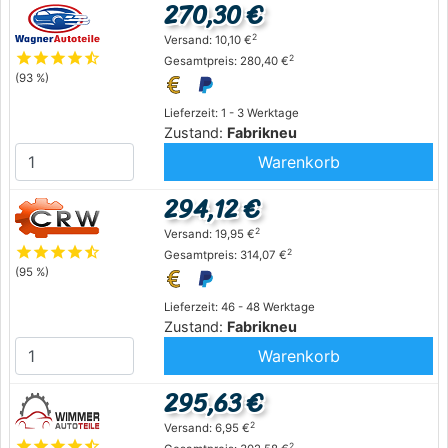
270,30 €
2
Versand: 10,10 €
star
star
star
star
star_half
2
Gesamtpreis: 280,40 €
(93 %)
Lieferzeit: 1 - 3 Werktage
Zustand:
Fabrikneu
Warenkorb
294,12 €
2
Versand: 19,95 €
star
star
star
star
star_half
2
Gesamtpreis: 314,07 €
(95 %)
Lieferzeit: 46 - 48 Werktage
Zustand:
Fabrikneu
Warenkorb
295,63 €
2
Versand: 6,95 €
star
star
star
star
star_half
2