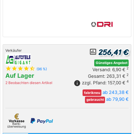
256,41 €
insert_chart_outlined
Verkäufer
Günstiges Angebot
star
star
star
star
star_half
2
Versand: 6,90 €
(96 %)
Auf Lager
2
Gesamt: 263,31 €
4
info
zzgl. Pfand: 157,00 €
2 Beobachten diesen Artikel
ab 243,38 €
fabrikneu
ab 79,90 €
gebraucht