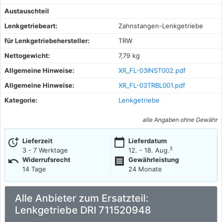
Austauschteil
Lenkgetriebeart:
Zahnstangen-Lenkgetriebe
für Lenkgetriebehersteller:
TRW
Nettogewicht:
7,79 kg
Allgemeine Hinweise:
XR_FL-03INST002.pdf
Allgemeine Hinweise:
XR_FL-03TRBL001.pdf
Kategorie:
Lenkgetriebe
alle Angaben ohne Gewähr
more_time
calendar_today
Lieferzeit
Lieferdatum
3
3 - 7 Werktage
12. - 18. Aug.
undo
receipt
Widerrufsrecht
Gewährleistung
14 Tage
24 Monate
Alle Anbieter zum Ersatzteil:
Lenkgetriebe DRI 711520948