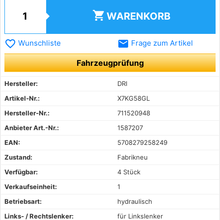
shopping_cart
WARENKORB
favorite_border
email
Wunschliste
Frage zum Artikel
Fahrzeugprüfung
Hersteller:
DRI
Artikel-Nr.:
X7KG58GL
Hersteller-Nr.:
711520948
Anbieter Art.-Nr.:
1587207
EAN:
5708279258249
Zustand:
Fabrikneu
Verfügbar:
4 Stück
Verkaufseinheit:
1
Betriebsart:
hydraulisch
Links- / Rechtslenker:
für Linkslenker