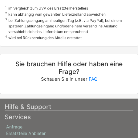
7107ABR, 7107ABS, 7107ACH
1
im Vergleich zum UVP des Ersatzteilherstellers
7107ACI
2
kann abhängig vom gewählten Lieferzielland abweichen
MITSUBISHI
3
bei Zahlungseingang am heutigen Tag (z.B. via PayPal), bei einem
späteren Zahlungseingang und/oder einem Versand ins Ausland
OUTLANDER II (CW_W)
verschiebt sich das Lieferdatum entsprechend
2.2 DI-D 4WD
4
wird bei Rücksendung des Altteils erstattet
115 / 156
08/2007 - 11/2012
Sie brauchen Hilfe oder haben eine
7107ABV, 7107ACE
Frage?
MITSUBISHI
Schauen Sie in unser
FAQ
OUTLANDER II (CW_W)
2.4 (CW5W)
125 / 170
Hilfe & Support
11/2006 - 11/2012
Services
7107ABT, 7107ABU, 7107ACF
7107ACG
Anfrage
MITSUBISHI
Ersatzteile Anbieter