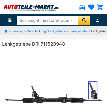
directions_car
favorite
shopping_cart
search
ballot
person
Lenkung
Servolenkung / Lenkgetriebe
Lenkgetriebe
Lenkgetrie
Lenkgetriebe DRI 711520948