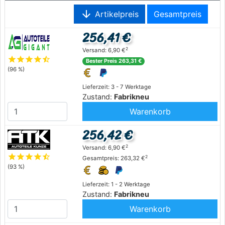
arrow_downward
Artikelpreis
Gesamtpreis
256,41 €
2
Versand: 6,90 €
star
star
star
star
star_half
Bester Preis 263,31 €
(96 %)
Lieferzeit: 3 - 7 Werktage
Zustand:
Fabrikneu
Warenkorb
256,42 €
2
Versand: 6,90 €
star
star
star
star
star_half
2
Gesamtpreis: 263,32 €
(93 %)
Lieferzeit: 1 - 2 Werktage
Zustand:
Fabrikneu
Warenkorb