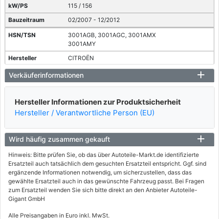
115 / 156
02/2007 - 12/2012
3001AGB, 3001AGC, 3001AMX
3001AMY
CITROËN
C-CROSSER (VU_, VV_)
Verkäuferinformationen
2.4 16V
125 / 170
Hersteller Informationen zur Produktsicherheit
Hersteller / Verantwortliche Person (EU)
08/2008 - 12/2012
7107AAR, 7107AAS, 7107ACC
Wird häufig zusammen gekauft
7107ACD
MITSUBISHI
Hinweis: Bitte prüfen Sie, ob das über Autoteile-Markt.de identifizierte
Ersatzteil auch tatsächlich dem gesuchten Ersatzteil entspricht. Ggf. sind
OUTLANDER II (CW_W)
ergänzende Informationen notwendig, um sicherzustellen, dass das
gewählte Ersatzteil auch in das gewünschte Fahrzeug passt. Bei Fragen
2.0 DI-D (CW8W)
zum Ersatzteil wenden Sie sich bitte direkt an den Anbieter Autoteile-
103 / 140
Gigant GmbH
02/2007 - 11/2012
Alle Preisangaben in Euro inkl. MwSt.