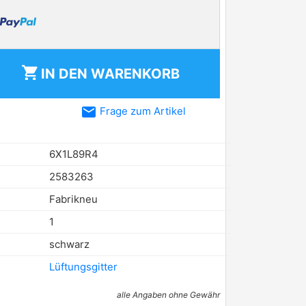
shopping_cart
IN DEN
WARENKORB
email
Frage zum Artikel
6X1L89R4
2583263
Fabrikneu
1
schwarz
Lüftungsgitter
alle Angaben ohne Gewähr