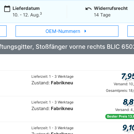
calendar_today
undo
Lieferdatum
Widerrufsrecht
3
10. - 12. Aug.
14 Tage
arrow_right
OEM-Nummern
Lüftungsgitter, Stoßfänger vorne rechts BLIC 
7,9
Lieferzeit: 1 - 3 Werktage
Zustand:
Fabrikneu
Versand: 10
Gesamtpreis: 18
8,8
Lieferzeit: 1 - 3 Werktage
Zustand:
Fabrikneu
Versand: 4
Bester Preis 13,
9,1
Lieferzeit: 1 - 3 Werktage