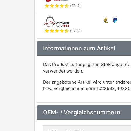
star
star
star
star
star_half
(97 %)
star
star
star
star
star_half
(97 %)
Informationen zum Artikel
Das Produkt Lüftungsgitter, Stoßfänger d
verwendet werden.
Der angebotene Artikel wird unter andere
bzw. Vergleichsnummern 1023663, 103303
OEM- / Vergleichsnummern