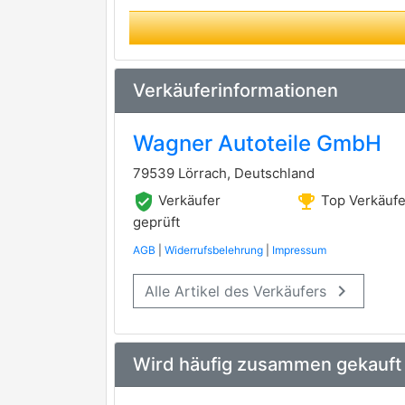
Verkäuferinformationen
Wagner Autoteile GmbH
79539 Lörrach, Deutschland
verified_user
emoji_events
Verkäufer
Top Verkäufe
geprüft
AGB
|
Widerrufsbelehrung
|
Impressum
keyboard_arrow_right
Alle Artikel des Verkäufers
Wird häufig zusammen gekauft