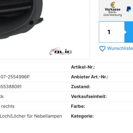
favorite_border
Wunschliste
Artikel-Nr.:
-07-2554996P
Anbieter Art.-Nr.:
655388091
Zustand:
ck
Verkaufseinheit:
 rechts
Farbe:
Loch/Löcher für Nebellampen
Kategorie: