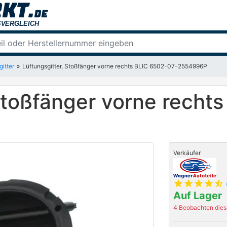
gitter
Lüftungsgitter, Stoßfänger vorne rechts BLIC 6502-07-2554996P
Stoßfänger vorne recht
Verkäufer
star
star
star
star
star_half
Auf Lager
4 Beobachten diese