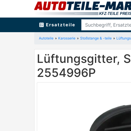
ballot
Ersatzteile
Autoteile
Karosserie
Stoßstange & -teile
Lüftungs
Lüftungsgitter, 
2554996P