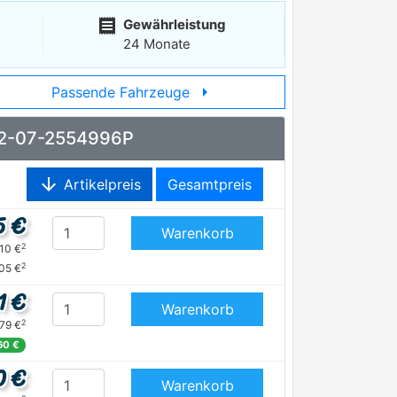
receipt
Gewährleistung
24 Monate
arrow_right
Passende Fahrzeuge
6502-07-2554996P
arrow_downward
Artikelpreis
Gesamtpreis
5 €
Warenkorb
2
,10 €
2
,05 €
1 €
Warenkorb
2
,79 €
60 €
0 €
Warenkorb