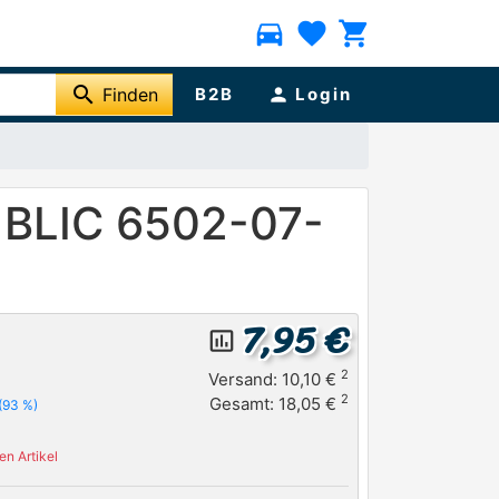
directions_car
favorite
shopping_cart
search
Finden
B2B
person
Login
s BLIC 6502-07-
7,95 €
insert_chart_outlined
2
Versand: 10,10 €
2
Gesamt: 18,05 €
(93 %)
n Artikel