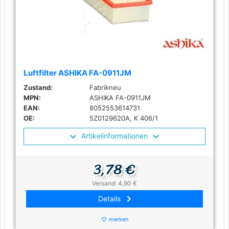
Luftfilter ASHIKA FA-0911JM
Zustand:
Fabrikneu
MPN:
ASHIKA FA-0911JM
EAN:
8052553614731
OE:
5Z0129620A, K 406/1
Artikelinformationen
3,78 €
Versand: 4,90 €
keyboard_arrow_right
Details
merken
favorite_border