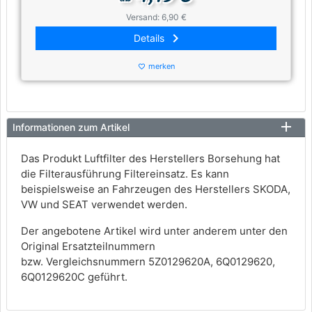
Versand: 6,90 €
keyboard_arrow_right
Details
merken
favorite_border
Informationen zum Artikel
Das Produkt Luftfilter des Herstellers Borsehung hat
die Filterausführung Filtereinsatz. Es kann
beispielsweise an Fahrzeugen des Herstellers SKODA,
VW und SEAT verwendet werden.
Der angebotene Artikel wird unter anderem unter den
Original Ersatzteilnummern
bzw. Vergleichsnummern 5Z0129620A, 6Q0129620,
6Q0129620C geführt.