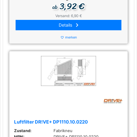
3,92 €
ab
Versand: 6,90 €
keyboard_arrow_right
Details
merken
favorite_border
Luftfilter DR!VE+ DP1110.10.0220
Zustand:
Fabrikneu
MPN:
DR!VE+ DP1110.10.0220