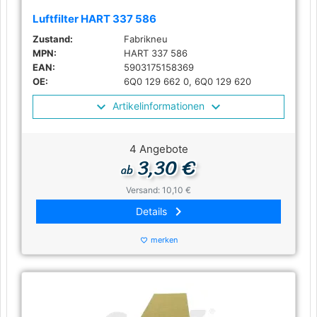
Luftfilter HART 337 586
Zustand:
Fabrikneu
MPN:
HART 337 586
EAN:
5903175158369
OE:
6Q0 129 662 0, 6Q0 129 620
Artikelinformationen
4 Angebote
3,30 €
ab
Versand: 10,10 €
keyboard_arrow_right
Details
merken
favorite_border