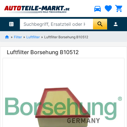
directions_car
favorite
shopping_cart
search
ballot
person
Filter
Luftfilter
Luftfilter Borsehung B10512
Luftfilter Borsehung B10512