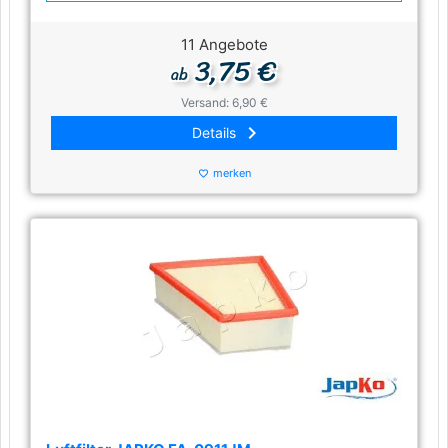
11 Angebote
3,75 €
ab
Versand: 6,90 €
keyboard_arrow_right
Details
merken
favorite_border