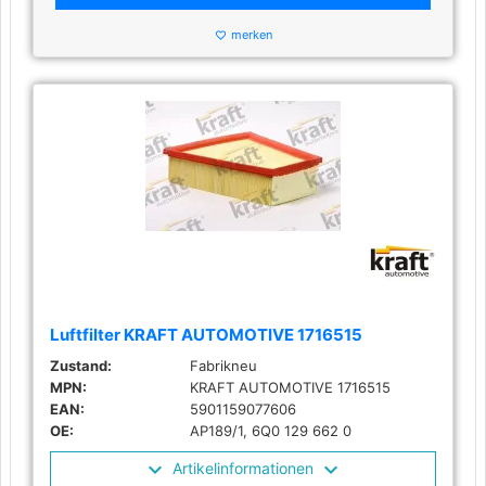
merken
favorite_border
Luftfilter KRAFT AUTOMOTIVE 1716515
Zustand:
Fabrikneu
MPN:
KRAFT AUTOMOTIVE 1716515
EAN:
5901159077606
OE:
AP189/1, 6Q0 129 662 0
Artikelinformationen