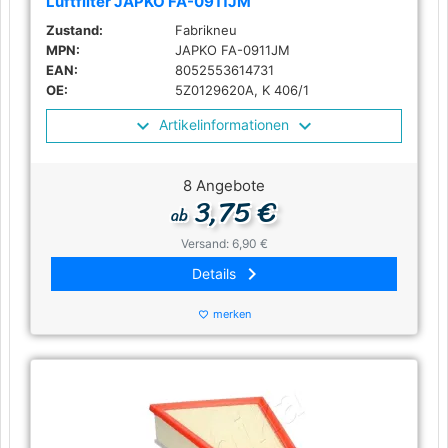
Luftfilter JAPKO FA-0911JM
Zustand:
Fabrikneu
MPN:
JAPKO FA-0911JM
EAN:
8052553614731
OE:
5Z0129620A, K 406/1
Artikelinformationen
8 Angebote
3,75 €
ab
Versand: 6,90 €
keyboard_arrow_right
Details
merken
favorite_border