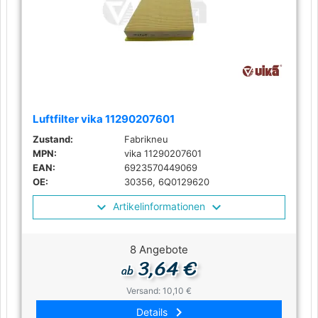
Luftfilter vika 11290207601
Zustand:
Fabrikneu
MPN:
vika 11290207601
EAN:
6923570449069
OE:
30356, 6Q0129620
Artikelinformationen
8 Angebote
3,64 €
ab
Versand: 10,10 €
keyboard_arrow_right
Details