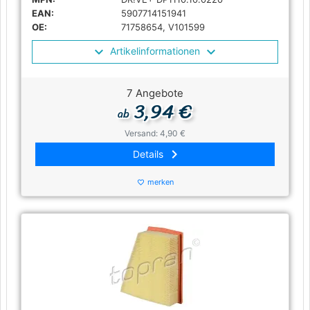
EAN:
5907714151941
OE:
71758654, V101599
Artikelinformationen
7 Angebote
3,94 €
ab
Versand: 4,90 €
keyboard_arrow_right
Details
merken
favorite_border