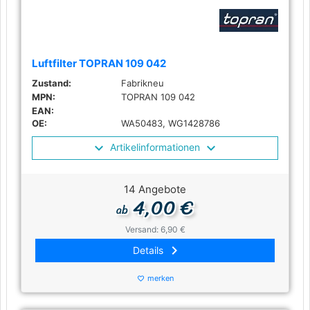
Luftfilter TOPRAN 109 042
Zustand:
Fabrikneu
MPN:
TOPRAN 109 042
EAN:
OE:
WA50483, WG1428786
Artikelinformationen
14 Angebote
4,00 €
ab
Versand: 6,90 €
keyboard_arrow_right
Details
merken
favorite_border