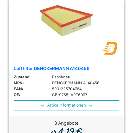
Luftfilter DENCKERMANN A140456
Zustand:
Fabrikneu
MPN:
DENCKERMANN A140456
EAN:
5901225704764
OE:
GB-9765, ART6097
Artikelinformationen
8 Angebote
4,19 €
ab