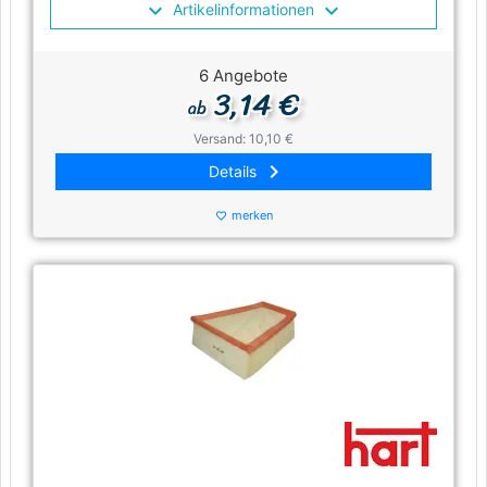
Artikelinformationen
6 Angebote
3,14 €
ab
Versand: 10,10 €
keyboard_arrow_right
Details
merken
favorite_border