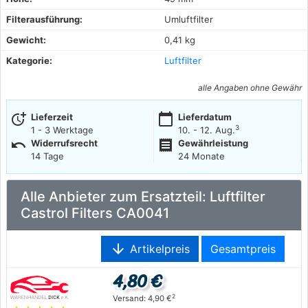
Filterausführung:
Umluftfilter
Gewicht:
0,41 kg
Kategorie:
Luftfilter
alle Angaben ohne Gewähr
more_time
calendar_today
Lieferzeit
Lieferdatum
3
1 - 3 Werktage
10. - 12. Aug.
undo
receipt
Widerrufsrecht
Gewährleistung
14 Tage
24 Monate
Alle Anbieter zum Ersatzteil: Luftfilter
Castrol Filters CA0041
arrow_downward
Artikelpreis
Gesamtpreis
4,80 €
2
Versand: 4,90 €