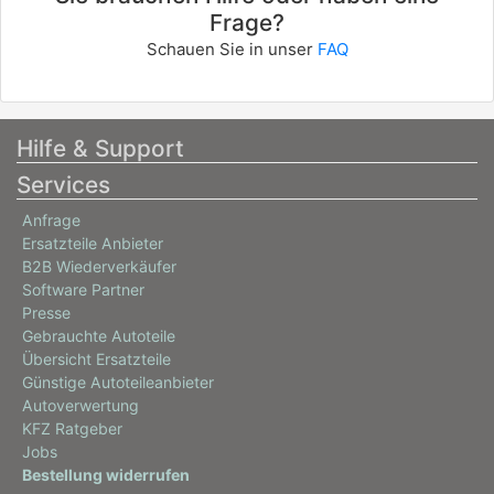
Frage?
Schauen Sie in unser
FAQ
Hilfe & Support
Services
Anfrage
Ersatzteile Anbieter
B2B Wiederverkäufer
Software Partner
Presse
Gebrauchte Autoteile
Übersicht Ersatzteile
Günstige Autoteileanbieter
Autoverwertung
KFZ Ratgeber
Jobs
Bestellung widerrufen