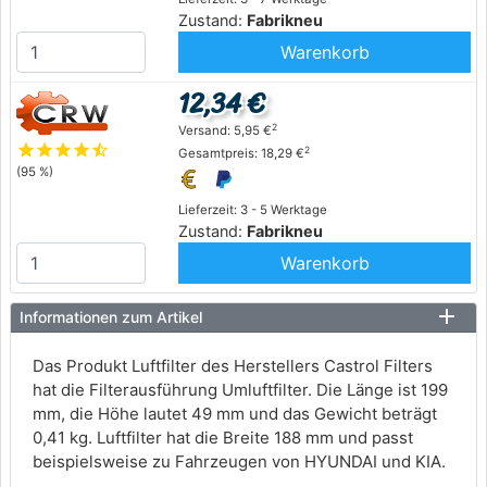
Zustand:
Fabrikneu
Warenkorb
12,34 €
2
Versand: 5,95 €
star
star
star
star
star_half
2
Gesamtpreis: 18,29 €
(95 %)
Lieferzeit: 3 - 5 Werktage
Zustand:
Fabrikneu
Warenkorb
Informationen zum Artikel
Das Produkt Luftfilter des Herstellers Castrol Filters
hat die Filterausführung Umluftfilter. Die Länge ist 199
mm, die Höhe lautet 49 mm und das Gewicht beträgt
0,41 kg. Luftfilter hat die Breite 188 mm und passt
beispielsweise zu Fahrzeugen von HYUNDAI und KIA.