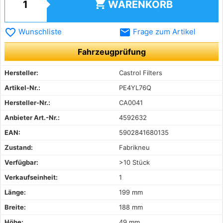
shopping_cart
WARENKORB
favorite_border
email
Wunschliste
Frage zum Artikel
Fahrzeugprüfung
Hersteller:
Castrol Filters
Artikel-Nr.:
PE4YL76Q
Hersteller-Nr.:
CA0041
Anbieter Art.-Nr.:
4592632
EAN:
5902841680135
Zustand:
Fabrikneu
Verfügbar:
>10 Stück
Verkaufseinheit:
1
Länge:
199 mm
Breite:
188 mm
Höhe:
49 mm