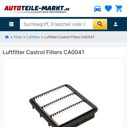
directions_car
favorite
shopping_cart
search
ballot
person
Filter
Luftfilter
Luftfilter Castrol Filters CA0041
Luftfilter Castrol Filters CA0041