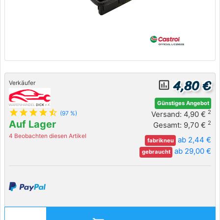
4,80 €
insert_chart_outlined
Verkäufer
Günstiges Angebot
star
star
star
star
star_half
2
Versand: 4,90 €
(97 %)
Auf Lager
2
Gesamt: 9,70 €
4 Beobachten diesen Artikel
ab 2,44 €
fabrikneu
ab 29,00 €
gebraucht