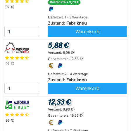
star
star
star
star
star_half
Bester Preis 9,70 €
(97 %)
Lieferzeit: 1 - 3 Werktage
Zustand:
Fabrikneu
Warenkorb
5,88 €
2
Versand: 6,95 €
star
star
star
star
star_half
2
Gesamtpreis: 12,83 €
(97 %)
Lieferzeit: 2 - 4 Werktage
Zustand:
Fabrikneu
Warenkorb
12,33 €
2
Versand: 6,90 €
star
star
star
star
star_half
2
Gesamtpreis: 19,23 €
(96 %)
Lieferzeit: 3 - 7 Werktage